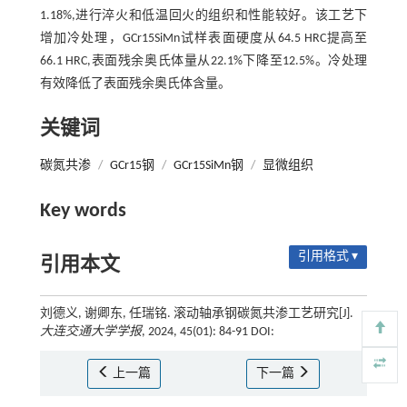
1.18%,进行淬火和低温回火的组织和性能较好。该工艺下
增加冷处理，GCr15SiMn试样表面硬度从64.5 HRC提高至
66.1 HRC,表面残余奥氏体量从22.1%下降至12.5%。冷处理
有效降低了表面残余奥氏体含量。
关键词
碳氮共渗
/
GCr15钢
/
GCr15SiMn钢
/
显微组织
Key words
引用格式 ▾
引用本文
刘德义, 谢卿东, 任瑞铭. 滚动轴承钢碳氮共渗工艺研究[J].
大连交通大学学报
, 2024, 45(01): 84-91 DOI:
上一篇
下一篇