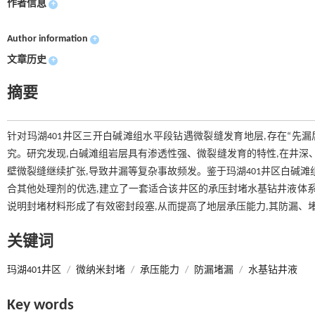
作者信息
+
Author information
+
文章历史
+
摘要
针对玛湖401井区三开白碱滩组水平段钻遇微裂缝发育地层,存在“先漏
究。研究发现,白碱滩组岩层具有渗透性强、微裂缝发育的特性,在井深
壁微裂缝继续扩张,导致井漏等复杂事故频发。鉴于玛湖401井区白碱滩组
合其他处理剂的优选,建立了一套适合该井区的承压封堵水基钻井液体系
说明封堵材料形成了有效密封段塞,从而提高了地层承压能力,其防漏、
关键词
玛湖401井区
/
微纳米封堵
/
承压能力
/
防漏堵漏
/
水基钻井液
Key words