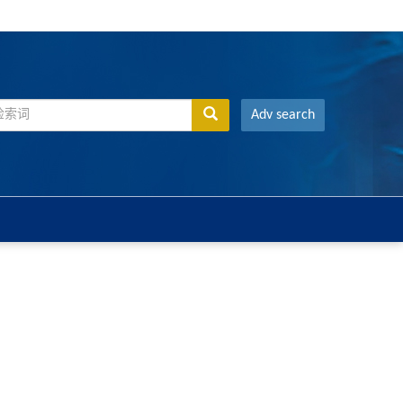
Adv search