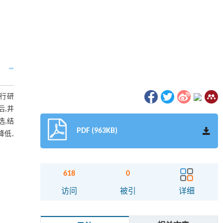
进行研
后,井
选,结
PDF (963KB)
降低,
618
0
访问
被引
详细