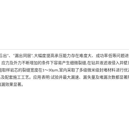
后出”、“漏出同层”,大幅度提高承压能力存在难度大、成功率低等问题
、应力及外力不断增加的条件下容易产生细微裂缝,在钻井液滤液侵入井壁
取样岩芯的裂缝宽度在1～30μm,室内采取了多级微米级封堵材料进行优
及配套施工工艺。应用表明:试验井最大漏速、漏失量及堵漏次数都显著
堵漏效果显著。