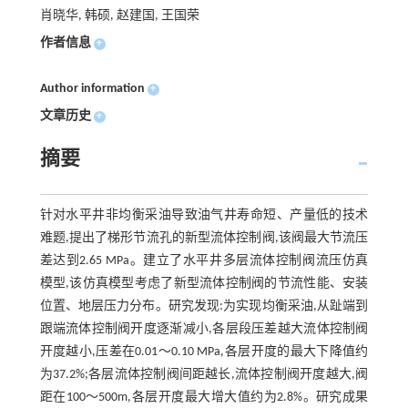
肖晓华, 韩硕, 赵建国, 王国荣
作者信息
+
Author information
+
文章历史
+
摘要
针对水平井非均衡采油导致油气井寿命短、产量低的技术
难题,提出了梯形节流孔的新型流体控制阀,该阀最大节流压
差达到2.65 MPa。建立了水平井多层流体控制阀流压仿真
模型,该仿真模型考虑了新型流体控制阀的节流性能、安装
位置、地层压力分布。研究发现:为实现均衡采油,从趾端到
跟端流体控制阀开度逐渐减小,各层段压差越大流体控制阀
开度越小,压差在0.01～0.10 MPa,各层开度的最大下降值约
为37.2%;各层流体控制阀间距越长,流体控制阀开度越大,阀
距在100～500m,各层开度最大增大值约为2.8%。研究成果