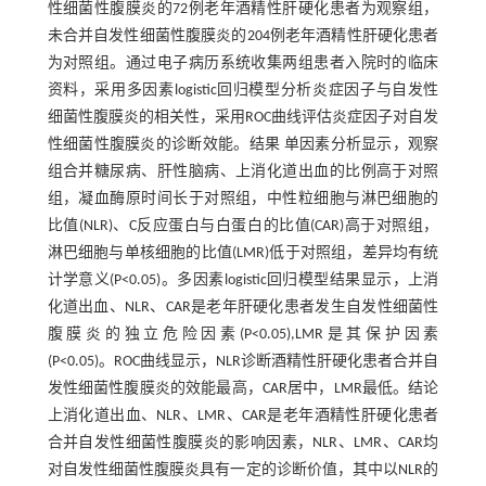
性细菌性腹膜炎的72例老年酒精性肝硬化患者为观察组，
未合并自发性细菌性腹膜炎的204例老年酒精性肝硬化患者
为对照组。通过电子病历系统收集两组患者入院时的临床
资料，采用多因素logistic回归模型分析炎症因子与自发性
细菌性腹膜炎的相关性，采用ROC曲线评估炎症因子对自发
性细菌性腹膜炎的诊断效能。结果 单因素分析显示，观察
组合并糖尿病、肝性脑病、上消化道出血的比例高于对照
组，凝血酶原时间长于对照组，中性粒细胞与淋巴细胞的
比值(NLR)、C反应蛋白与白蛋白的比值(CAR)高于对照组，
淋巴细胞与单核细胞的比值(LMR)低于对照组，差异均有统
计学意义(P<0.05)。多因素logistic回归模型结果显示，上消
化道出血、NLR、CAR是老年肝硬化患者发生自发性细菌性
腹膜炎的独立危险因素(P<0.05),LMR是其保护因素
(P<0.05)。ROC曲线显示，NLR诊断酒精性肝硬化患者合并自
发性细菌性腹膜炎的效能最高，CAR居中，LMR最低。结论
上消化道出血、NLR、LMR、CAR是老年酒精性肝硬化患者
合并自发性细菌性腹膜炎的影响因素，NLR、LMR、CAR均
对自发性细菌性腹膜炎具有一定的诊断价值，其中以NLR的