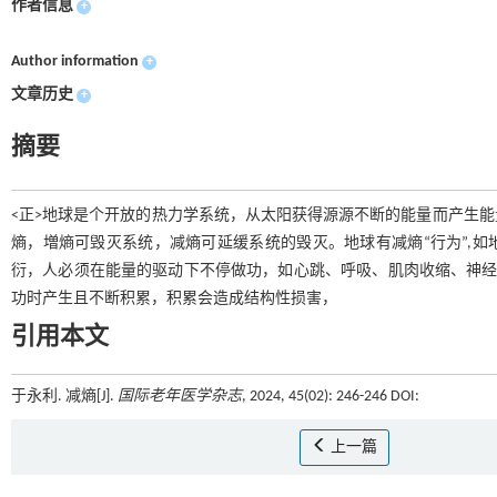
作者信息
+
Author information
+
文章历史
+
摘要
<正>地球是个开放的热力学系统，从太阳获得源源不断的能量而产生
熵，増熵可毁灭系统，减熵可延缓系统的毁灭。地球有减熵“行为”,如
衍，人必须在能量的驱动下不停做功，如心跳、呼吸、肌肉收缩、神经
功时产生且不断积累，积累会造成结构性损害，
引用本文
于永利. 减熵[J].
国际老年医学杂志
, 2024, 45(02): 246-246 DOI:
上一篇