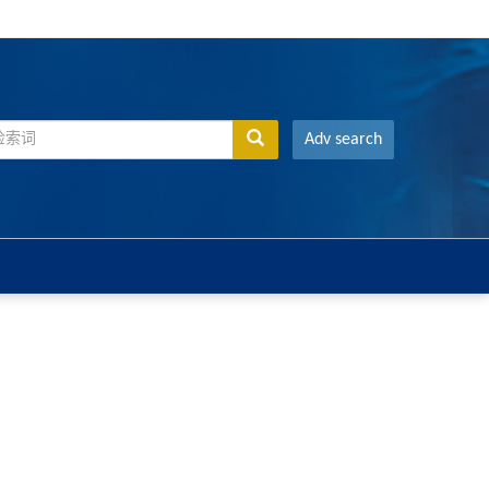
Adv search