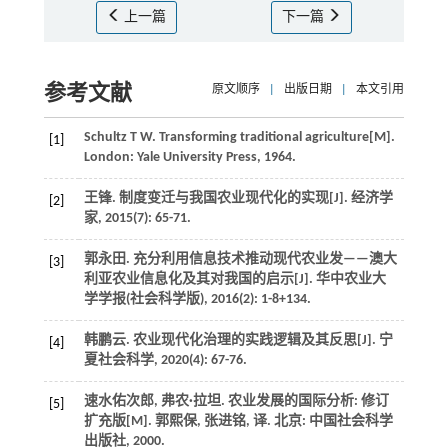
上一篇
下一篇
参考文献
原文顺序
|
出版日期
|
本文引用
Schultz
T W
.
Transforming traditional agriculture
[M].
[1]
London: Yale University Press,
1964
.
王锋. 制度变迁与我国农业现代化的实现[J].
经济学
[2]
家
,
2015
(7): 65-71.
郭永田. 充分利用信息技术推动现代农业发——澳大
[3]
利亚农业信息化及其对我国的启示[J].
华中农业大
学学报(社会科学版)
,
2016
(2): 1-8+134.
韩鹏云. 农业现代化治理的实践逻辑及其反思[J].
宁
[4]
夏社会科学
,
2020
(4): 67-76.
速水佑次郎, 弗农·拉坦.
农业发展的国际分析: 修订
[5]
扩充版
[M]. 郭熙保, 张进铭, 译. 北京: 中国社会科学
出版社,
2000
.