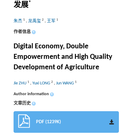
*
发展
1
2
1
朱杰
,
龙禹玺
,
王军
作者信息
+
Digital Economy, Double
Empowerment and High Quality
Development of Agriculture
1
2
1
Jie ZHU
,
Yuxi LONG
,
Jun WANG
Author information
+
文章历史
+
PDF (1239K)