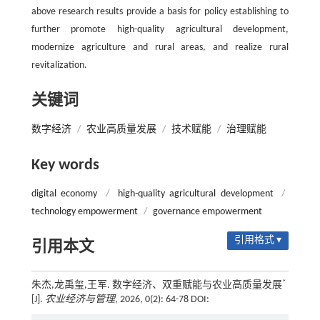
above research results provide a basis for policy establishing to
further promote high-quality agricultural development,
modernize agriculture and rural areas, and realize rural
revitalization.
关键词
数字经济
/
农业高质量发展
/
技术赋能
/
治理赋能
Key words
digital economy
/
high-quality agricultural development
/
technology empowerment
/
governance empowerment
引用格式 ▾
引用本文
*
朱杰,龙禹玺,王军. 数字经济、双重赋能与农业高质量发展
[J].
农业经济与管理
, 2026, 0(2): 64-78 DOI: