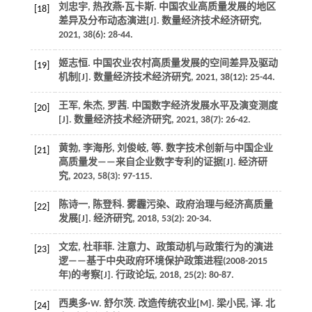
刘忠宇, 热孜燕·瓦卡斯. 中国农业高质量发展的地区
[18]
差异及分布动态演进[J].
数量经济技术经济研究
,
2021
,
38
(6): 28-44.
姬志恒. 中国农业农村高质量发展的空间差异及驱动
[19]
机制[J].
数量经济技术经济研究
,
2021
,
38
(12): 25-44.
王军, 朱杰, 罗茜. 中国数字经济发展水平及演变测度
[20]
[J].
数量经济技术经济研究
,
2021
,
38
(7): 26-42.
黄勃, 李海彤, 刘俊岐,
等
. 数字技术创新与中国企业
[21]
高质量发——来自企业数字专利的证据[J].
经济研
究
,
2023
,
58
(3): 97-115.
陈诗一, 陈登科. 雾霾污染、政府治理与经济高质量
[22]
发展[J].
经济研究
,
2018
,
53
(2): 20-34.
文宏, 杜菲菲. 注意力、政策动机与政策行为的演进
[23]
逻——基于中央政府环境保护政策进程(2008-2015
年)的考察[J].
行政论坛
,
2018
,
25
(2): 80-87.
西奥多·W. 舒尔茨.
改造传统农业
[M]. 梁小民, 译. 北
[24]