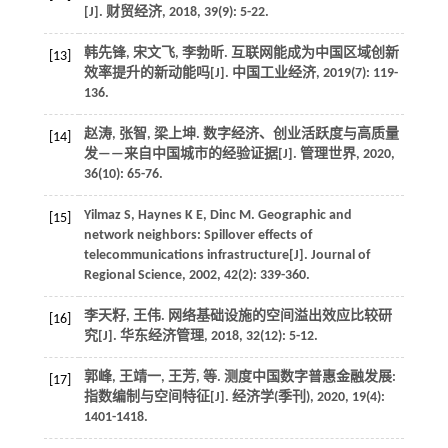
[J].
财贸经济
,
2018
,
39
(9): 5-22.
韩先锋, 宋文飞, 李勃昕. 互联网能成为中国区域创新
[13]
效率提升的新动能吗[J].
中国工业经济
,
2019
(7): 119-
136.
赵涛, 张智, 梁上坤. 数字经济、创业活跃度与高质量
[14]
发——来自中国城市的经验证据[J].
管理世界
,
2020
,
36
(10): 65-76.
Yilmaz
S
,
Haynes
K E
,
Dinc
M
. Geographic and
[15]
network neighbors: Spillover effects of
telecommunications infrastructure[J].
Journal of
Regional Science
,
2002
,
42
(2): 339-360.
李天籽, 王伟. 网络基础设施的空间溢出效应比较研
[16]
究[J].
华东经济管理
,
2018
,
32
(12): 5-12.
郭峰, 王靖一, 王芳,
等
. 测度中国数字普惠金融发展:
[17]
指数编制与空间特征[J].
经济学(季刊)
,
2020
,
19
(4):
1401-1418.