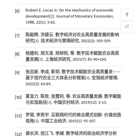
Robert E.
Lucas Jr.
On the mechanics of economic
[6]
development[J].
Journal of Monetary Economics
,
1988
,
22
(1): 3-42.
陈毅辉, 洪碧云. 数字经济对农业高质量发展的影响
[7]
研究[J].
技术经济与管理研究
,
2022
(2): 105-109.
杨建利, 郑文凌, 邢娇阳,
等
. 数字技术赋能农业高质
[8]
量发展[J].
上海经济研究
,
2021
(7): 81-90+104.
张志新, 李成, 靳玥. 数字技术赋能农业高质量发——
[9]
基于现代农业三大体系分析框架[J].
宏观经济管理
,
2022
(3): 63-69.
夏显力, 陈哲, 张慧利,
等
. 农业高质量发展: 数字赋能
[10]
与实现路径[J].
中国农村经济
,
2019
(12): 2-15.
罗珉, 李亮宇. 互联网时代的商业模式创新: 价值创造
[11]
视角[J].
中国工业经济
,
2015
(1): 95-107.
裴长洪, 倪江飞, 李越. 数字经济的政治经济学分析
[12]