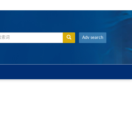
Adv search