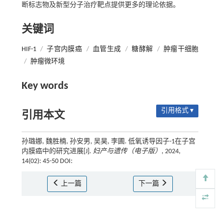
断标志物及新型分子治疗靶点提供更多的理论依据。
关键词
HIF-1
/
子宫内膜癌
/
血管生成
/
糖酵解
/
肿瘤干细胞
/
肿瘤微环境
Key words
引用格式 ▾
引用本文
孙璐娜, 魏胜楠, 孙安男, 吴昊, 李圃. 低氧诱导因子-1在子宫
内膜癌中的研究进展[J].
妇产与遗传（电子版）
, 2024,
14(02): 45-50 DOI:
上一篇
下一篇