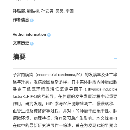
孙璐娜, 魏胜楠, 孙安男, 吴昊, 李圃
作者信息
+
Author information
+
文章历史
+
摘要
子宫内膜癌（endometrial carcinoma,EC）的发病率及死亡率
逐年升高，发病原因复杂多样，其中实体肿瘤内肿瘤细胞
暴露于低氧环境激活低氧诱导因子-1 (hypoxia-inducible
factor-1,HIF-1)信号转导，在肿瘤的发生发展过程中起重要
作用。研究发现，HIF-1参与EC细胞增殖凋亡、侵袭转移、
血管生成及糖酵解等过程，并对EC的肿瘤干细胞干性、肿
瘤微环境、病理特征、治疗及预后产生影响。本文就HIF-1
在EC中的最新研究进展作一综述，旨在为发现EC的早期诊