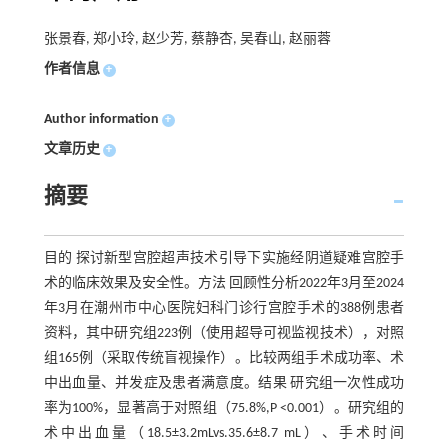
张景春, 郑小玲, 赵少芳, 蔡静杏, 吴春山, 赵丽蓉
作者信息
+
Author information
+
文章历史
+
摘要
目的 探讨新型宫腔超声技术引导下实施经阴道疑难宫腔手
术的临床效果及安全性。方法 回顾性分析2022年3月至2024
年3月在潮州市中心医院妇科门诊行宫腔手术的388例患者
资料，其中研究组223例（使用超导可视监视技术），对照
组165例（采取传统盲视操作）。比较两组手术成功率、术
中出血量、并发症及患者满意度。结果 研究组一次性成功
率为100%，显著高于对照组（75.8%,P <0.001）。研究组的
术中出血量（18.5±3.2mLvs.35.6±8.7 mL）、手术时间