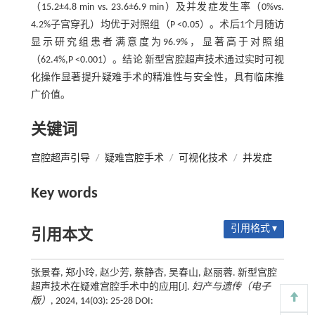
（15.2±4.8 min vs. 23.6±6.9 min）及并发症发生率（0%vs.
4.2%子宫穿孔）均优于对照组（P <0.05）。术后1个月随访
显示研究组患者满意度为96.9%，显著高于对照组
（62.4%,P <0.001）。结论 新型宫腔超声技术通过实时可视
化操作显著提升疑难手术的精准性与安全性，具有临床推
广价值。
关键词
宫腔超声引导
/
疑难宫腔手术
/
可视化技术
/
并发症
Key words
引用格式 ▾
引用本文
张景春, 郑小玲, 赵少芳, 蔡静杏, 吴春山, 赵丽蓉. 新型宫腔
超声技术在疑难宫腔手术中的应用[J].
妇产与遗传（电子
版）
, 2024, 14(03): 25-28 DOI: