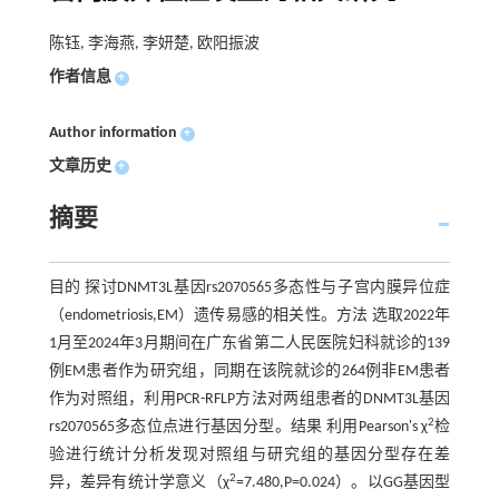
陈钰, 李海燕, 李妍楚, 欧阳振波
作者信息
+
Author information
+
文章历史
+
摘要
目的 探讨DNMT3L基因rs2070565多态性与子宫内膜异位症
（endometriosis,EM）遗传易感的相关性。方法 选取2022年
1月至2024年3月期间在广东省第二人民医院妇科就诊的139
例EM患者作为研究组，同期在该院就诊的264例非EM患者
作为对照组，利用PCR-RFLP方法对两组患者的DNMT3L基因
2
rs2070565多态位点进行基因分型。结果 利用Pearson's χ
检
验进行统计分析发现对照组与研究组的基因分型存在差
2
异，差异有统计学意义（χ
=7.480,P=0.024）。以GG基因型