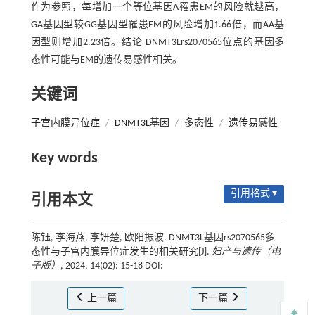
作为参照，每增加一个等位基因A罹患EM的风险就越高，
GA基因型较GG基因型罹患EM的风险增加1.66倍，而AA基
因型则增加2.23倍。结论 DNMT3Lrs2070565位点的基因多
态性可能与EM的遗传易感性相关。
关键词
子宫内膜异位症
/
DNMT3L基因
/
多态性
/
遗传易感性
Key words
引用格式 ▾
引用本文
陈钰, 李海燕, 李妍楚, 欧阳振波. DNMT3L基因rs2070565多
态性与子宫内膜异位症发生的相关研究[J].
妇产与遗传（电
子版）
, 2024, 14(02): 15-18 DOI:
上一篇
下一篇