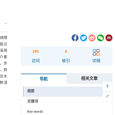
病理
大鼠过
后采用
295
0
胞介素
访问
被引
详细
1)，步
示，损
表达水
相关文章
导航
水肿浸
摘要
关键词
Key words