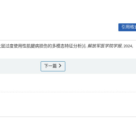
引用格式
萍. 大鼠过度使用性肌腱病损伤的多模态特征分析[J].
解放军医学院学报
, 2024,
下一篇