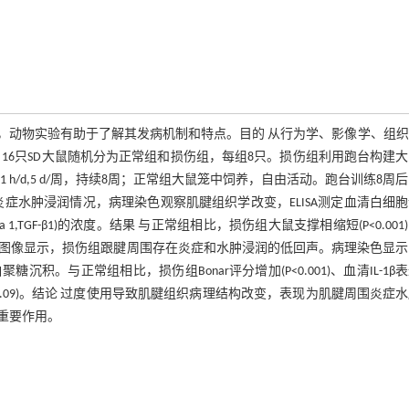
，动物实验有助于了解其发病机制和特点。目的 从行为学、影像学、组织
16只SD大鼠随机分为正常组和损伤组，每组8只。损伤组利用跑台构建
1 h/d,5 d/周，持续8周；正常组大鼠笼中饲养，自由活动。跑台训练8周
炎症水肿浸润情况，病理染色观察肌腱组织学改变，ELISA测定血清白细
h factor beta 1,TGF-β1)的浓度。结果 与正常组相比，损伤组大鼠支撑相缩短(P<0.00
.001)。超声图像显示，损伤组跟腱周围存在炎症和水肿浸润的低回声。病理染色显
。与正常组相比，损伤组Bonar评分增加(P<0.001)、血清IL-1β
(P=0.09)。结论 过度使用导致肌腱组织病理结构改变，表现为肌腱周围炎症
重要作用。