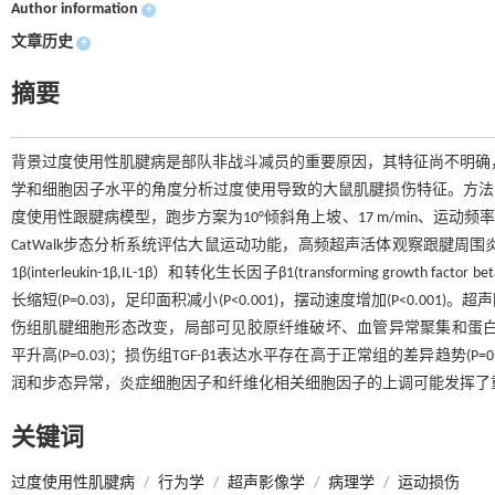
Author information
+
文章历史
+
摘要
背景过度使用性肌腱病是部队非战斗减员的重要原因，其特征尚不明确
学和细胞因子水平的角度分析过度使用导致的大鼠肌腱损伤特征。方法 
度使用性跟腱病模型，跑步方案为10°倾斜角上坡、17 m/min、运动频率
CatWalk步态分析系统评估大鼠运动功能，高频超声活体观察跟腱周围
1β(interleukin-1β,IL-1β）和转化生长因子β1(transforming growt
长缩短(P=0.03)，足印面积减小(P<0.001)，摆动速度增加(P<0
伤组肌腱细胞形态改变，局部可见胶原纤维破坏、血管异常聚集和蛋白聚糖沉积
平升高(P=0.03)；损伤组TGF-β1表达水平存在高于正常组的差异趋势
润和步态异常，炎症细胞因子和纤维化相关细胞因子的上调可能发挥了
关键词
过度使用性肌腱病
/
行为学
/
超声影像学
/
病理学
/
运动损伤