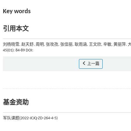
Key words
引用本文
刘杨晓雪, 赵天舒, 周明, 张攻孜, 张佳丽, 耿雨涵, 王文欣, 辛敏, 黄丽
45(01): 84-89 DOI:
上一篇
基金资助
军队课题(2022-JCJQ-ZD-264-4-5)