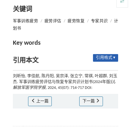
关键词
军事训练疲劳
/
疲劳评估
/
疲劳恢复
/
专家共识
/
计
划书
Key words
引用格式 ▾
引用本文
刘昕怡, 李佳航, 陈丹阳, 吴宗泽, 张立宁, 常祺, 叶超群, 刘玉
杰. 军事训练疲劳评估与恢复专家共识计划书(2024年版)[J].
解放军医学院学报
, 2024, 45(07): 714-717 DOI:
上一篇
下一篇