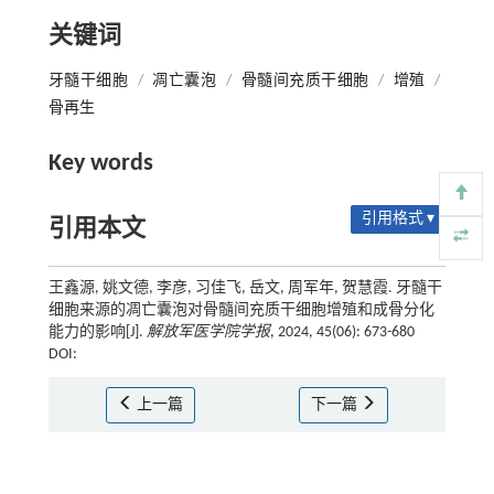
关键词
牙髓干细胞
/
凋亡囊泡
/
骨髓间充质干细胞
/
增殖
/
骨再生
Key words
引用格式 ▾
引用本文
王鑫源, 姚文德, 李彦, 习佳飞, 岳文, 周军年, 贺慧霞. 牙髓干
细胞来源的凋亡囊泡对骨髓间充质干细胞增殖和成骨分化
能力的影响[J].
解放军医学院学报
, 2024, 45(06): 673-680
DOI:
上一篇
下一篇