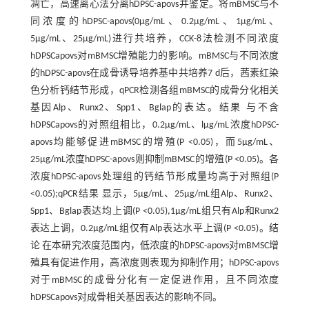
凋亡，高速离心法分离hDPSC-apovs并鉴定。将mBMSC与不
同浓度的hDPSC-apovs(0μg/mL、0.2μg/mL、1μg/mL、
5μg/mL、25μg/mL)进行共培养，CCK-8法检测不同浓度
hDPSCapovs对mBMSC增殖能力的影响。mBMSC与不同浓度
的hDPSC-apovs在成骨诱导培养基中共培养7 d后，茜素红染
色分析钙结节形成，qPCR检测各组mBMSC的成骨分化相关
基因Alp、Runx2、Spp1、Bglap的表达。结果 与不含
hDPSCapovs的对照组相比，0.2μg/mL、lμg/mL浓度hDPSC-
apovs均能够促进mBMSC的增殖(P <0.05)，而5μg/mL、
25μg/mL浓度hDPSC-apovs则抑制mBMSC的增殖(P <0.05)。各
浓度hDPSC-apovs处理组的钙结节形成量均高于对照组(P
<0.05);qPCR结果 显示，5μg/mL、25μg/mL组Alp、Runx2、
Spp1、Bglap表达均上调(P <0.05),1μg/mL组只有Alp和Runx2
表达上调，0.2μg/mL组仅有Alp表达水平上调(P <0.05)。结
论 在本研究浓度范围内，低浓度的hDPSC-apovs对mBMSC增
殖具有促进作用，高浓度则表现为抑制作用；hDPSC-apovs
对于mBMSC的成骨分化有一定促进作用，且不同浓度
hDPSCapovs对成骨相关基因表达的影响不同。