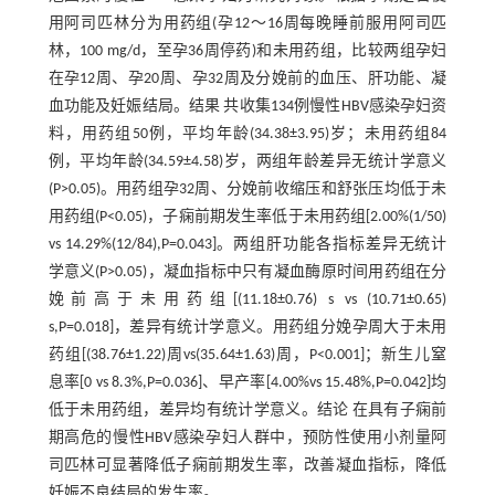
用阿司匹林分为用药组(孕12～16周每晚睡前服用阿司匹
林，100 mg/d，至孕36周停药)和未用药组，比较两组孕妇
在孕12周、孕20周、孕32周及分娩前的血压、肝功能、凝
血功能及妊娠结局。结果 共收集134例慢性HBV感染孕妇资
料，用药组50例，平均年龄(34.38±3.95)岁；未用药组84
例，平均年龄(34.59±4.58)岁，两组年龄差异无统计学意义
(P>0.05)。用药组孕32周、分娩前收缩压和舒张压均低于未
用药组(P<0.05)，子痫前期发生率低于未用药组[2.00%(1/50)
vs 14.29%(12/84),P=0.043]。两组肝功能各指标差异无统计
学意义(P>0.05)，凝血指标中只有凝血酶原时间用药组在分
娩前高于未用药组[(11.18±0.76) s vs (10.71±0.65)
s,P=0.018]，差异有统计学意义。用药组分娩孕周大于未用
药组[(38.76±1.22)周vs(35.64±1.63)周，P<0.001]；新生儿窒
息率[0 vs 8.3%,P=0.036]、早产率[4.00%vs 15.48%,P=0.042]均
低于未用药组，差异均有统计学意义。结论 在具有子痫前
期高危的慢性HBV感染孕妇人群中，预防性使用小剂量阿
司匹林可显著降低子痫前期发生率，改善凝血指标，降低
妊娠不良结局的发生率。