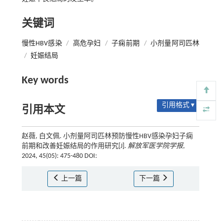
关键词
慢性HBV感染
/
高危孕妇
/
子痫前期
/
小剂量阿司匹林
/
妊娠结局
Key words
引用格式 ▾
引用本文
赵薇, 白文佩. 小剂量阿司匹林预防慢性HBV感染孕妇子痫
前期和改善妊娠结局的作用研究[J].
解放军医学院学报
,
2024, 45(05): 475-480 DOI:
上一篇
下一篇