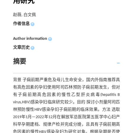
用研究
赵薇, 白文佩
作者信息
+
Author information
+
文章历史
+
摘要
背景 子痫前期严重危及母儿生命安全，国内外指南推荐具
有高危因素的孕妇使用阿司匹林预防子痫前期发生，但对
有子痫前期高危因素的慢性乙型肝炎病毒(hepatitis B
virus,HBV)感染孕妇临床研究较少。目的 探讨小剂量阿司匹
林预防慢性HBV感染孕妇子痫前期的临床效果。方法 选取
2019年1月—2022年12月在解放军总医院第五医学中心妇产
科早孕期建档、规律产检并完成分娩，且具有子痫前期高
危因素的慢性HBV感染孕妇为研究对象。根据孕期是否使