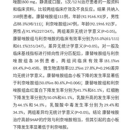
唑胺(600 mg，静滴或口服，1次/12 h)治疗患者的一般资料
和临床资料，比较两组临床疗效及不良反应。结果 共纳入
358例患者。康替唑胺组111例，年龄(92.91±6.93)岁，男性
占88.3%(98/111)；利奈唑胺组247例，年龄(92.19±6.92)岁，
男性占91.9%(227/247)。两组差异无统计学意义(P>0.05)。
康替唑胺组与利奈唑胺的临床有效率分别为55.0%(61/111)
和61.1%(151/247)，差异无统计学意义(P>0.05)。对一般及
临床基线指标进行倾向性评分匹配后，康替唑胺组与利奈
唑胺组各36例患者，两组间临床有效率(61.1%vs
69.4%,P=0.458)、微生物清除率(22.2%vs 27.8%,P=0.296)差异
均无统计学意义。康替唑胺组血小板下降的发生率显著低
于利奈唑胺组(50.0%vs 80.6%,P=0.006)；康替唑胺组和利奈
唑胺组血红蛋白下降发生率分别为41.7%和61.1%，红细胞
下降发生率分别为50.0%和61.1%，乳酸升高的发生率分别
为44.1%和54.3%，乳酸酸中毒发生率分别为29.4%和
34.3%，两组差异均无统计学意义(P>0.05)。结论 康替唑胺
治疗高龄SHAP的疗效与利奈唑胺相当，但其引起的血小板
下降发生率显著低于利奈唑胺。