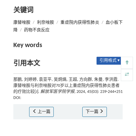
关键词
康替唑胺
/
利奈唑胺
/
重症院内获得性肺炎
/
血小板下
降
/
药物不良反应
Key words
引用格式 ▾
引用本文
那鹏, 刘婷婷, 袁亚平, 吴炯熇, 王超, 方向群, 朱曼, 李洪霞.
康替唑胺与利奈唑胺对70岁以上重症院内获得性肺炎患者
的疗效比较[J].
解放军医学院学报
, 2024, 45(03): 239-244+251
DOI:
上一篇
下一篇