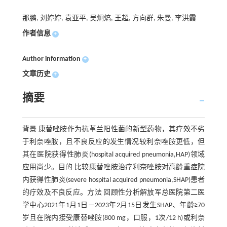
那鹏, 刘婷婷, 袁亚平, 吴炯熇, 王超, 方向群, 朱曼, 李洪霞
作者信息
+
Author information
+
文章历史
+
摘要
背景 康替唑胺作为抗革兰阳性菌的新型药物，其疗效不劣
于利奈唑胺，且不良反应的发生情况较利奈唑胺更低，但
其在医院获得性肺炎(hospital acquired pneumonia,HAP)领域
应用尚少。目的 比较康替唑胺治疗利奈唑胺对高龄重症院
内获得性肺炎(severe hospital acquired pneumonia,SHAP)患者
的疗效及不良反应。方法 回顾性分析解放军总医院第二医
学中心2021年1月1日—2023年2月15日发生SHAP、年龄≥70
岁且在院内接受康替唑胺(800 mg，口服，1次/12 h)或利奈