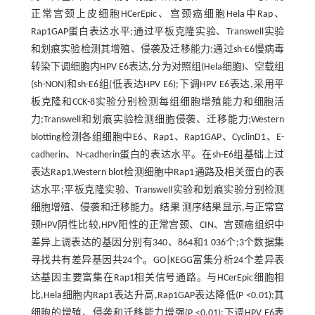
正常宫颈上皮细胞HCerEpic、宫颈癌细胞Hela中Rap、
Rap1GAP蛋白表达水平;通过平板克隆实验、Transwell实验
和划痕实验检测其增殖、侵袭及迁移能力;通过sh-E6慢病毒
转染下调细胞内HPV E6表达,分为对照组(Hela细胞)、空载组
(sh-NON)和sh-E6组(低表达HPV E6);下调HPV E6表达,采用平
板克隆和CCK-8实验分别检测每组细胞增殖能力和细胞活
力;Transwell和划痕实验检测细胞侵袭、迁移能力;Western
blotting检测各组细胞中E6、Rap1、Rap1GAP、CyclinD1、E-
cadherin、N-cadherin蛋白的表达水平。在sh-E6组基础上过
表达Rap1,Western blot检测细胞中Rap1通路及相关蛋白的表
达水平;平板克隆实验、Transwell实验和划痕实验分别检测
细胞增殖、侵袭和迁移能力。结果 测序结果显示,与正常宫
颈HPV阴性比较,HPV阳性的正常宫颈、CIN、宫颈癌组织中
差异上调表达的基因分别有340、864和1 036个;3个数据集
寻找共有差异基因共24个。GO|KEGG富集分析24个差异表
达基因主要富集在Rap1相关信号通路。与HCerEpic细胞相
比,Hela细胞内Rap1表达升高,Rap1GAP表达降低(P <0.01);其
细胞的增殖、侵袭和迁移能力增强(P <0.01);下调HPV E6表