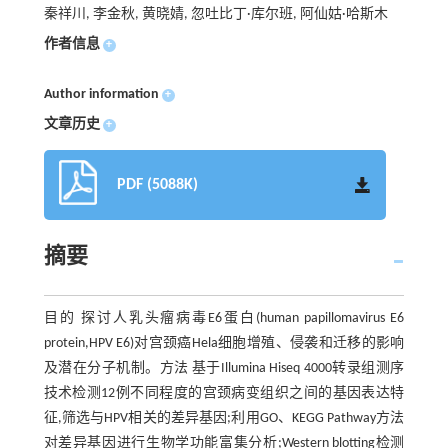
秦祥川, 李金秋, 黄晓婧, 忽吐比丁·库尔班, 阿仙姑·哈斯木
作者信息
+
Author information
+
文章历史
+
PDF (5088K)
摘要
目的 探讨人乳头瘤病毒E6蛋白(human papillomavirus E6
protein,HPV E6)对宫颈癌Hela细胞增殖、侵袭和迁移的影响
及潜在分子机制。方法 基于Illumina Hiseq 4000转录组测序
技术检测12例不同程度的宫颈病变组织之间的基因表达特
征,筛选与HPV相关的差异基因;利用GO、KEGG Pathway方法
对差异基因进行生物学功能富集分析;Western blotting检测