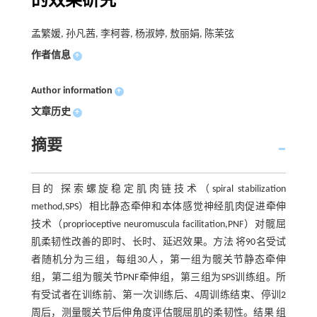
的效果研究
孟繁媛, 孙凡茜, 李柯蓉, 杨淑婷, 敖丽娟, 陈茉弦
作者信息
+
Author information
+
文章历史
+
摘要
目的 探索螺旋稳定肌肉链技术（spiral stabilization
method,SPS）相比静态牵伸和本体感觉神经肌肉促进牵伸
技术（proprioceptive neuromuscula facilitation,PNF）对髋屈
肌柔韧性改善的即时、长时、延迟效果。方法 将90名受试
者随机分为三组，每组30人，第一组为髋关节静态牵伸
组，第二组为髋关节PNF牵伸组，第三组为SPS训练组。所
有受试者在训练前、第一次训练后、4周训练结束、停训2
周后，测量髋关节后伸角度评估髋屈肌的柔韧性。结果 组