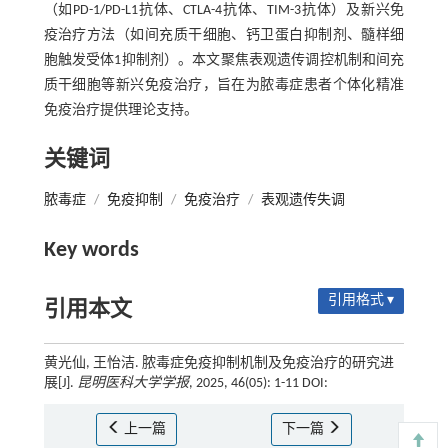
（如PD-1/PD-L1抗体、CTLA-4抗体、TIM-3抗体）及新兴免
疫治疗方法（如间充质干细胞、钙卫蛋白抑制剂、髓样细
胞触发受体1抑制剂）。本文聚焦表观遗传调控机制和间充
质干细胞等新兴免疫治疗，旨在为脓毒症患者个体化精准
免疫治疗提供理论支持。
关键词
脓毒症
/
免疫抑制
/
免疫治疗
/
表观遗传失调
Key words
引用格式 ▾
引用本文
黄光仙, 王怡洁. 脓毒症免疫抑制机制及免疫治疗的研究进
展[J].
昆明医科大学学报
, 2025, 46(05): 1-11 DOI:
上一篇
下一篇