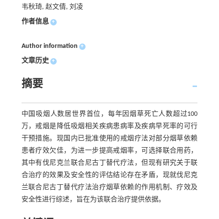
韦秋琦, 赵文倩, 刘凌
作者信息
+
Author information
+
文章历史
+
摘要
中国吸烟人数居世界首位，每年因烟草死亡人数超过100
万，戒烟是降低吸烟相关疾病患病率及疾病早死率的可行
干预措施。现国内已批准使用的戒烟疗法对部分烟草依赖
患者疗效欠佳，为进一步提高戒烟率，可选择联合用药，
其中有伐尼克兰联合尼古丁替代疗法，但现有研究关于联
合治疗的效果及安全性的评估结论存在矛盾，现就伐尼克
兰联合尼古丁替代疗法治疗烟草依赖的作用机制、疗效及
安全性进行综述，旨在为该联合治疗提供依据。