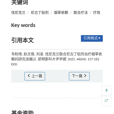
关键词
伐尼克兰
/
尼古丁贴剂
/
烟草依赖
/
联合疗法
/
疗效
Key words
引用格式 ▾
引用本文
韦秋琦, 赵文倩, 刘凌. 伐尼克兰联合尼古丁贴剂治疗烟草依
赖的研究进展[J].
昆明医科大学学报
, 2025, 46(04): 157-162
DOI:
上一篇
下一篇
基金资助