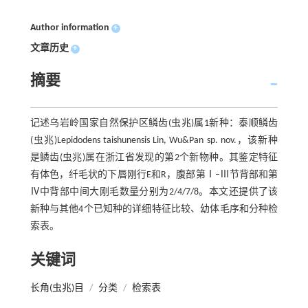
Author information
+
文章历史
+
摘要
记述乌岩岭国家自然保护区鳞齿(虫兆)属1新种：泰顺鳞齿
(虫兆)Lepidodens taishunensis Lin, Wu&Pan sp. nov.，该新种
是鳞齿(虫兆)属在浙江省发现的第2个新物种。其鉴定特征
有体色，纤毛状的下唇刚行E和R，腹部第Ⅰ–Ⅲ节背部和第
Ⅳ中背部中间大刚毛数量分别为2/4/7/8。本文还提供了该
新种与其他4个已知种的详细特征比较、幼体毛序和分种检
索表。
关键词
长角(虫兆)目
/
分类
/
检索表