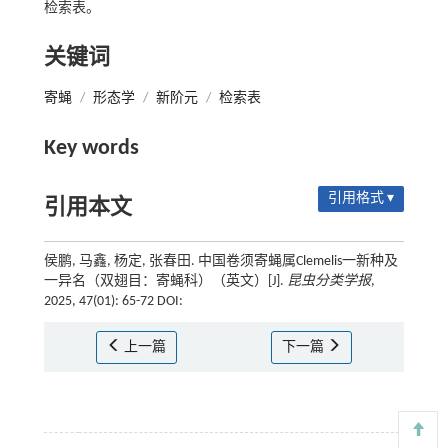
检索表。
关键词
寄蝇
/
形态学
/
新阶元
/
检索表
Key words
引用格式 ▾
引用本文
侯鹏, 马鑫, 杨定, 张春田. 中国卷须寄蝇属Clemelis一新种及
一异名（双翅目：寄蝇科）（英文）[J].
昆虫分类学报
,
2025, 47(01): 65-72 DOI:
上一篇
下一篇