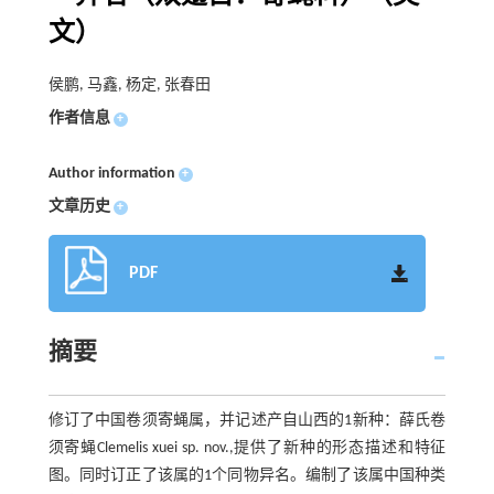
文）
侯鹏, 马鑫, 杨定, 张春田
作者信息
+
Author information
+
文章历史
+
PDF
摘要
修订了中国卷须寄蝇属，并记述产自山西的1新种：薛氏卷
须寄蝇Clemelis xuei sp. nov.,提供了新种的形态描述和特征
图。同时订正了该属的1个同物异名。编制了该属中国种类