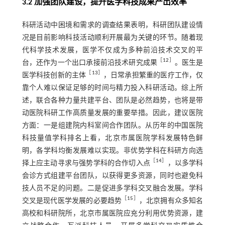
3.2 加强团队建设，提升医学科技成果产出效率
科研活动中困境和需求的调查结果表明，科研团队建设情
况是目前影响科技活动顺利开展最为关键的环节。随着现
代科学技术发展，医学不仅成为多种前沿技术交叉的平
［
12
］
台，还作为一个出口承接前沿技术研究成果
。医生是
［
13
］
医学科技创新的主体
，日常承担繁重的医疗工作，仅
靠个人难以保证足够的时间与精力投入科研活动。综上所
述，联合各种力量共建平台、团队是必然趋势，也将是带
动医院科研工作高质量发展的重要举措。因此，建议医院
方面：一是组建院内科室间合作团队。从历年的中国医院
科技量值学科排名上看，北京市属医院学科发展特色鲜
明，各学科均衡发展难以实现。非优势学科在科研方向选
［
14
］
择上应主动寻求与强势学科的合作切入点
，以多学科
会诊方式组建平台团队，以获得更多资源，同时也避免科
技人员不足的问题。二是促进多学科交叉融合发展。学科
［
15
］
交叉是现代医学发展的必要趋势
，北京拥有众多知名
高校和科研院所，北京市属医院应充分利用优势资源，建