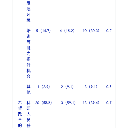
发
展
环
境
培
5（14.7）
4（18.2）
10（30.3）
0.272
10（
训
等
能
力
提
升
机
会
其
1（2.9）
2（9.1）
3（9.1）
0.532
3（
他
希
科
20（58.8）
13（59.1）
13（39.4）
0.172
33（
望
研
改
人
革
员
的
薪