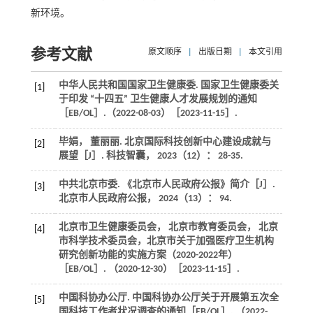
新环境。
参考文献
原文顺序
|
出版日期
|
本文引用
中华人民共和国国家卫生健康委. 国家卫生健康委关
[1]
于印发 “十四五” 卫生健康人才发展规划的通知
［EB/OL］.（2022-08-03）［2023-11-15］.
毕娟， 董丽丽. 北京国际科技创新中心建设成就与
[2]
展望［J］.
科技智囊
，
2023
（12）： 28-35.
中共北京市委. 《北京市人民政府公报》简介［J］.
[3]
北京市人民政府公报
，
2024
（13）： 94.
北京市卫生健康委员会， 北京市教育委员会， 北京
[4]
市科学技术委员会，北京市关于加强医疗卫生机构
研究创新功能的实施方案（
2020
-2022年）
［EB/OL］. （2020-12-30）［2023-11-15］.
中国科协办公厅. 中国科协办公厅关于开展第五次全
[5]
国科技工作者状况调查的通知［EB/OL］. （2022-