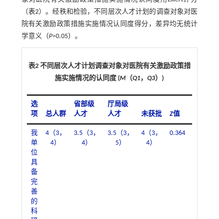
（
表2
）。经秩和检验，不同层次人才计划的调查对象对医
院有关激励政策措施实施情况认同度得分，差异均无统计
学意义（
P
>0.05）。
表2 不同层次人才计划调查对象对医院有关激励政策措
施实施情况的认同度 (
M
（
Q1
，
Q3
）)
选
省部级
厅局级
项
总人群
人才
人才
未获批
Z
值
P
值
我
4（3，
3.5（3，
3.5（3，
4（3，
0.364
0.834
单
4）
4）
5）
4）
位
具
备
完
善
的
科