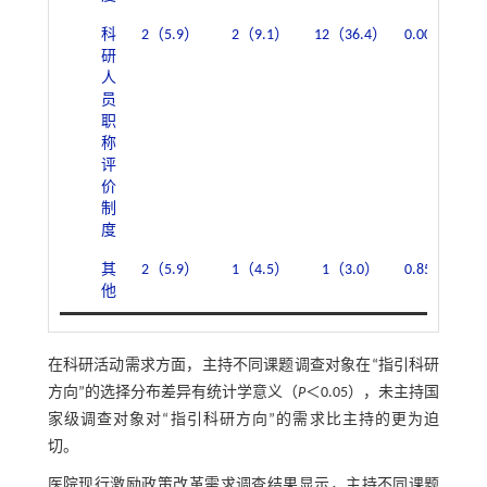
科
2（5.9）
2（9.1）
12（36.4）
0.002
7（
研
人
员
职
称
评
价
制
度
其
2（5.9）
1（4.5）
1（3.0）
0.853
2（
他
在科研活动需求方面，主持不同课题调查对象在“指引科研
方向”的选择分布差异有统计学意义（
P
＜0.05），未主持国
家级调查对象对“指引科研方向”的需求比主持的更为迫
切。
医院现行激励政策改革需求调查结果显示，主持不同课题