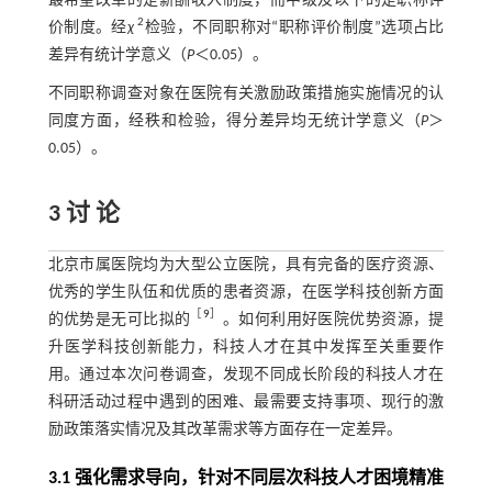
最希望改革的是薪酬收入制度，而中级及以下的是职称评
2
价制度。经
χ
检验，不同职称对“职称评价制度”选项占比
差异有统计学意义（
P
＜0.05）。
不同职称调查对象在医院有关激励政策措施实施情况的认
同度方面，经秩和检验，得分差异均无统计学意义（
P
＞
0.05）。
3 讨 论
北京市属医院均为大型公立医院，具有完备的医疗资源、
优秀的学生队伍和优质的患者资源，在医学科技创新方面
［
9
］
的优势是无可比拟的
。如何利用好医院优势资源，提
升医学科技创新能力，科技人才在其中发挥至关重要作
用。通过本次问卷调查，发现不同成长阶段的科技人才在
科研活动过程中遇到的困难、最需要支持事项、现行的激
励政策落实情况及其改革需求等方面存在一定差异。
3.1 强化需求导向，针对不同层次科技人才困境精准