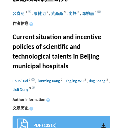
1
2
3
3
3
裴春丽
,
康健明
,
武晶晶
,
尚静
,
邓柳丽
作者信息
+
Current situation and incentive
policies of scientific and
technological talents in Beijing
municipal hospitals
1
2
3
3
Chunli Pei
,
Jianming Kang
,
Jingjing Wu
,
Jing Shang
,
3
Liuli Deng
Author information
+
文章历史
+
PDF (1331K)