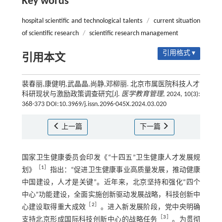
Key words
hospital scientific and technological talents
/
current situation
of scientific research
/
scientific research management
引用格式 ▾
引用本文
裴春丽,康健明,武晶晶,尚静,邓柳丽. 北京市属医院科技人才
科研现状与激励政策调查研究[J].
医学教育管理
, 2024, 10(3):
368-373 DOI:10.3969/j.issn.2096-045X.2024.03.020
上一篇
下一篇
国家卫生健康委员会印发《“十四五”卫生健康人才发展规
［
1
］
划》
指出：“促进卫生健康事业高质量发展，推动健康
中国建设，人才是关键”。近年来，北京坚持和强化“四个
中心”功能建设，全面实施创新驱动发展战略，科技创新中
［
2
］
心建设取得重大成效
。进入新发展阶段，党中央明确
［
3
］
支持北京形成国际科技创新中心的战略任务
。为贯彻