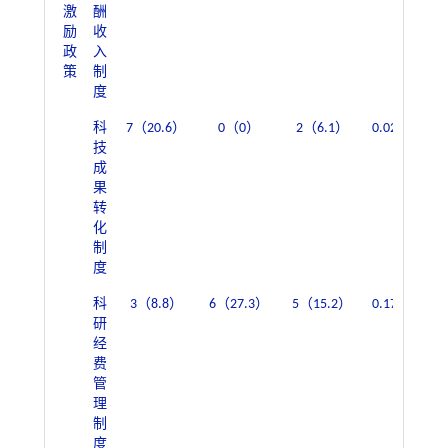
激
酬
励
收
政
入
策
制
度
科
7（20.6）
0（0）
2（6.1）
0.028
6（
技
成
果
转
化
制
度
科
3（8.8）
6（27.3）
5（15.2）
0.179
9（
研
经
费
管
理
制
度