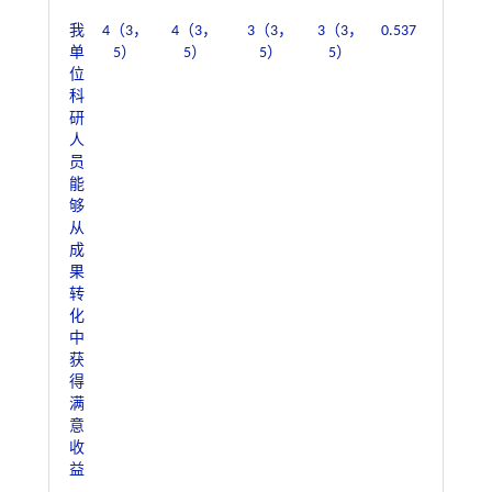
我
4（3，
4（3，
3（3，
3（3，
0.537
0.765
单
5）
5）
5）
5）
位
科
研
人
员
能
够
从
成
果
转
化
中
获
得
满
意
收
益