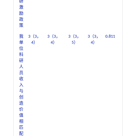
研
激
励
政
策
我
3（3，
3（3，
3（3，
3（3，
0.811
0.667
单
4）
4）
5）
4）
位
科
研
人
员
收
入
与
创
造
价
值
相
匹
配