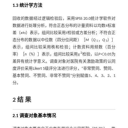
1.3 统计学方法
回收的数据经过逻辑检验后，采用SPSS 20.0统计学软件对
数据进行处理分析，符合正态分布的计量资料以均数±标准
差（
x
±
s
）表示，组间比较采用
t
检验或方差分析；不符合正
态分布的数据以中位数（四分位间距）［
M
（
Q
，
Q
）］
1
3
表示，组间比较采用秩和检验；计数资料用频数（百分
2
率）［
n
（%）］表示，组间比较采用
χ
检验，以
P
＜0.05为
差异有统计学意义。调查对象对医院有关激励政策的认同
度评价采用Likert 5级评分法进行评分，“非常赞同、赞同、
基本赞同、不赞同、非常不赞同”分别赋值5、4、3、2、1
分。
2 结 果
2.1 调查对象基本情况