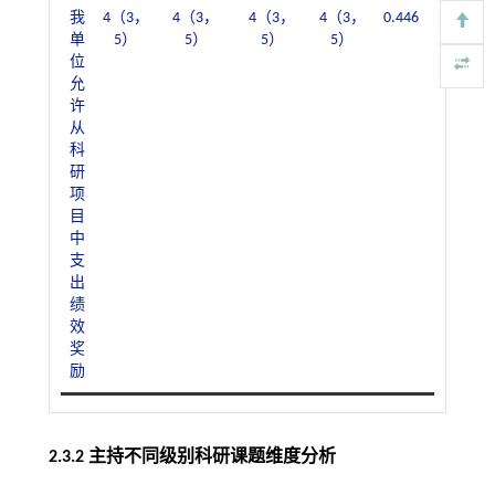
我
4（3，
4（3，
4（3，
4（3，
0.446
0.800
单
5）
5）
5）
5）
位
允
许
从
科
研
项
目
中
支
出
绩
效
奖
励
2.3.2 主持不同级别科研课题维度分析