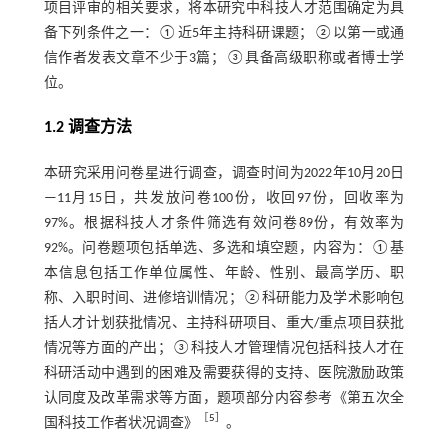
项目评审的相关要求，将本研究中科技人才范围确定为具
备下列条件之一：①近5年主持科研课题；②以第一或通
信作者发表文章不少于3篇；③具备高级职称或者博士学
位。
1.2 调查方法
本研究采用问卷星进行调查，调查时间为2022年10月20日
—11月15日，共发放问卷100份，收回97份，回收率为
97%。根据科技人才条件筛选有效问卷89份，有效率为
92%。问卷题项包括单选、多选和填空题，内容为：①基
本信息包括工作单位属性、年龄、性别、最高学历、职
称、入职时间、进修培训情况；②科研能力及学术影响包
括人才计划获批情况、主持科研项目、重大/重点项目获批
情况等方面的产出；③科技人才管理情况包括科技人才在
科研活动中遇到的困难及需要获得的支持、医院激励政策
认同度及改革需求等方面，题项部分内容参考《第五次全
［
5
］
国科技工作者状况调查》
。