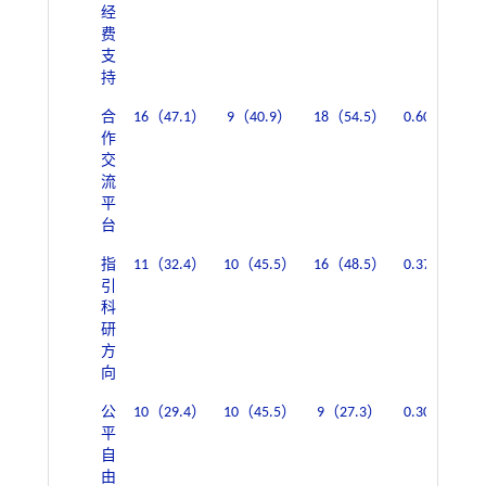
经
费
支
持
合
16（47.1）
9（40.9）
18（54.5）
0.601
28（
作
交
流
平
台
指
11（32.4）
10（45.5）
16（48.5）
0.372
19（
引
科
研
方
向
公
10（29.4）
10（45.5）
9（27.3）
0.301
20（
平
自
由