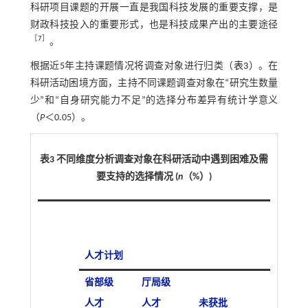
科研项目课题的开展一直是我国科技发展的重要支撑，是
财政科技投入的重要形式，也是科技成果产出的主要途径
［
7
］
。
根据近5年主持课题情况将调查对象进行归类（
表3
）。在
科研活动困境方面，主持不同课题调查对象在“研究生数量
少”和“自身研究能力不足”的选择分布差异有统计学意义
（
P
＜0.05）。
表3 不同维度分析调查对象在科研活动中遇到困难及需
要支持的选择情况 (
n
（%）)
人才计划
省部级
厅局级
国家
人才
人才
未获批
课题