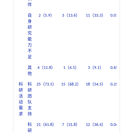
伴
自
2（5.9）
3（13.6）
11（33.3）
0.011
4（
身
研
究
能
力
不
足
其
4（11.8）
1（4.5）
3（9.1）
0.653
4（
他
科
科
25（73.5）
15（68.2）
18（54.5）
0.250
39（
研
研
活
团
动
队
需
支
求
持
科
21（61.8）
7（31.8）
12（36.4）
0.041
27（
研