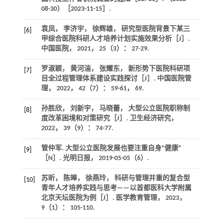
08-30）［2023-11-15］.
袁凤， 李济宇， 徐辉雄， 研究型医院背景下某三
[6]
甲综合医院科研人才培养计划实施效果分析［J］.
中国医院
，
2021
，
25
（3）： 27-29.
罗淑颖， 黄河湍， 张耀东， 新形势下医院科研项
[7]
目全过程管理体系建设实践探讨［J］.
中国医院管
理
，
2022
，
42
（7）： 59-61， 69.
孙胜欣， 刘新宇， 马晓蕾， 大型公立医院职称制
[8]
度改革困境和对策研究［J］.
卫生经济研究
，
2022
，
39
（9）： 74-77.
管仲军. 大型公立医院发展也要注重自身“健康”
[9]
［N］.
光明日报
， 2019-05-05（6）.
苏昕， 陈皞， 徐燕玲， 科研与管理并重的复合型
[10]
青年人才培养实践与思考——以首都医科大学附属
北京天坛医院为例［J］.
医学教育管理
，
2023
，
9
（1）： 105-110.