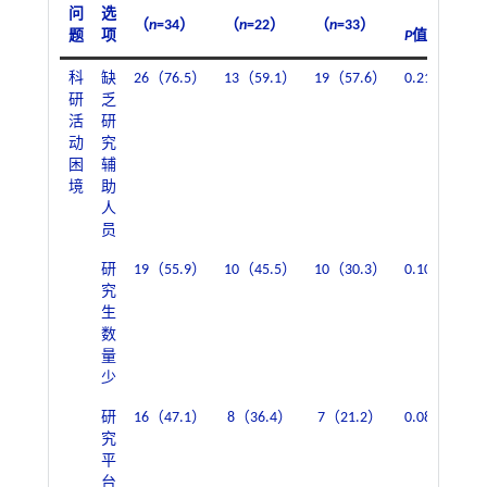
问
选
（
n
=34）
（
n
=22）
（
n
=33）
（
n
题
项
P
值
科
缺
26（76.5）
13（59.1）
19（57.6）
0.211
42（
研
乏
活
研
动
究
困
辅
境
助
人
员
研
19（55.9）
10（45.5）
10（30.3）
0.106
33（
究
生
数
量
少
研
16（47.1）
8（36.4）
7（21.2）
0.084
23（
究
平
台