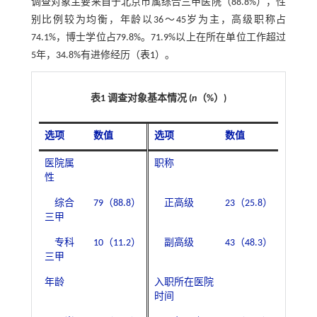
调查对象主要来自于北京市属综合三甲医院（88.8%），性
别比例较为均衡，年龄以36～45岁为主，高级职称占
74.1%，博士学位占79.8%。71.9%以上在所在单位工作超过
5年，34.8%有进修经历（
表1
）。
表1 调查对象基本情况 (
n
（%）)
选项
数值
选项
数值
医院属
职称
性
综合
79（88.8）
正高级
23（25.8）
三甲
专科
10（11.2）
副高级
43（48.3）
三甲
年龄
入职所在医院
时间