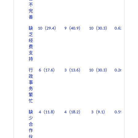
不
完
善
缺
10（29.4）
9（40.9）
10（30.3）
0.629
17（
乏
经
费
支
持
行
6（17.6）
3（13.6）
10（30.3）
0.268
10（
政
事
务
繁
忙
缺
4（11.8）
4（18.2）
3（9.1）
0.599
6（
少
合
作
伙