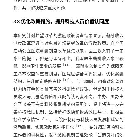
立战略合作，互派科技人员，开展多学科交叉实质性合
作，共同解决临床重大问题。
3.3 优化政策措施，提升科技人员价值认同度
本研究针对希望改革的激励政策调查结果显示，薪酬收入
制度改革是调查对象最迫切希望改革的激励政策。自全国
启动公立医院薪酬制度改革试点以来，医生收入有了一定
水平的提升，但是与国际相比，我国医生薪酬收入水平较
［
16
］
低，影响卫生事业的发展
。薪酬收入制度作为保障医
生基本权益的重要制度，医院应健全考评制度，优化薪酬
［
17
］
结构，提升固定薪酬占比
。与此同时，调查对象普遍
认为所在单位具备完善的科研激励政策，但是对于科技人
员收入与其创造价值相匹配的认同度不高。中办、国办出
台了《关于完善科技激励机制的意见》，提出将进一步完
善科技激励机制，坚持精神激励和物质激励并举，积极弘
［
18
］
扬科学家精神
。医院应制订与科技人员发展相适宜的
［
19
］
激励政策，实现激励机制多样化
，充分调动医院科技
工作者的积极性，发挥激励机制管理效能，营造良好的创