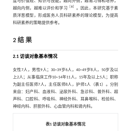
度与价值观、知识与技能。越向外侧，越易习得和培养，
［
8
］
越向内侧，越难以评价和学习
。因此，本研究基于素
质洋葱模型，形成医务人员科研素养的理论模型，为提高
科研素养的策略提供参考。
2 结 果
2.1 访谈对象基本情况
女性7人，男性9人；30~39岁6人，40~49岁8人，50岁及以
上2人；从事临床工作10~14年11人，15年及以上5人；职称
为副主任医师7人，主任医师8人，护师1人（
表1
）。分别
来自：妇产科、血液科、泌尿外科、急诊科、普外科、超
声科、口腔科、呼吸科、神经外科、耳鼻喉科、检验科、
神经内科、肝胆外科、心血管内科和肾内科。
表1 访谈对象基本情况