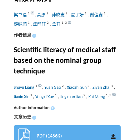
1
2
2
1
1
梁书语
,
高原
,
孙晓志
,
翟子妍
,
谢佳鑫
,
1
2
1
,
3
薛咏茜
,
焦静轩
,
孟开
作者信息
+
Scientific literacy of medical staff
based on the nominal group
technique
1
2
2
1
Shuyu Liang
,
Yuan Gao
,
Xiaozhi Sun
,
Ziyan Zhai
,
1
1
2
1
,
3
Jiaxin Xie
,
Yongxi Xue
,
Jingxuan Jiao
,
Kai Meng
Author information
+
文章历史
+
PDF (1456K)