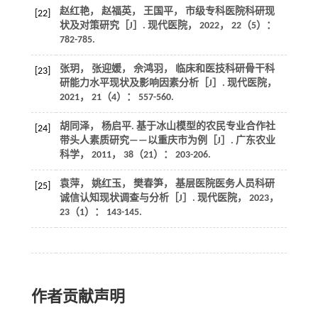
赵红艳， 赵福英， 王国平， 市级专科医院科研现
[22]
状及对策研究［J］.
现代医院
，
2022
，
22
（5）：
782-785.
张玥， 张迎媛， 佘鸿羽， 临床和医技科研骨干科
[23]
研能力水平现状及影响因素分析［J］.
现代医院
，
2021
，
21
（4）： 557-560.
胡同泽， 杨启平. 基于冰山模型的农民专业合作社
[24]
带头人素质研究——以重庆市为例［J］.
广东农业
科学
，
2011
，
38
（21）： 203-206.
袁萍， 姚红玉， 樊春笋， 基层医院医务人员科研
[25]
诚信认知现状调查与分析［J］.
现代医院
，
2023
，
23
（1）： 143-145.
作者贡献声明