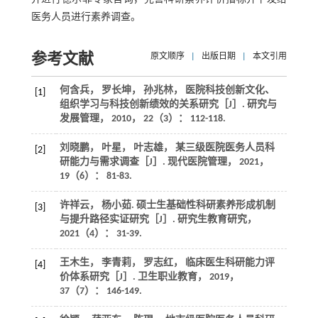
医务人员进行素养调查。
参考文献
原文顺序
|
出版日期
|
本文引用
何含兵， 罗长坤， 孙兆林， 医院科技创新文化、
[1]
组织学习与科技创新绩效的关系研究［J］.
研究与
发展管理
，
2010
，
22
（3）： 112-118.
刘晓鹏， 叶星， 叶志雄， 某三级医院医务人员科
[2]
研能力与需求调查［J］.
现代医院管理
，
2021
，
19
（6）： 81-83.
许祥云， 杨小茹. 硕士生基础性科研素养形成机制
[3]
与提升路径实证研究［J］.
研究生教育研究
，
2021
（4）： 31-39.
王木生， 李青莉， 罗志红， 临床医生科研能力评
[4]
价体系研究［J］.
卫生职业教育
，
2019
，
37
（7）： 146-149.