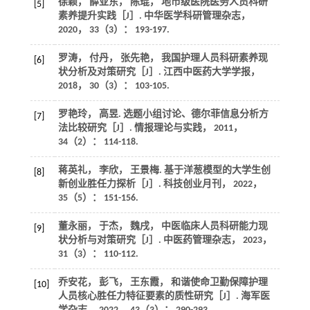
徐颖， 薛亚东， 陈琨， 地市级医院医务人员科研
[5]
素养提升实践［J］.
中华医学科研管理杂志
，
2020
，
33
（3）： 193-197.
罗涛， 付丹， 张先艳， 我国护理人员科研素养现
[6]
状分析及对策研究［J］.
江西中医药大学学报
，
2018
，
30
（3）： 103-105.
罗艳玲， 高昱. 选题小组讨论、德尔菲信息分析方
[7]
法比较研究［J］.
情报理论与实践
，
2011
，
34
（2）： 114-118.
蒋英礼， 李欣， 王景梅. 基于洋葱模型的大学生创
[8]
新创业胜任力探析［J］.
科技创业月刊
，
2022
，
35
（5）： 151-156.
董永丽， 于杰， 魏戌， 中医临床人员科研能力现
[9]
状分析与对策研究［J］.
中医药管理杂志
，
2023
，
31
（3）： 110-112.
乔安花， 彭飞， 王东霞， 和谐使命卫勤保障护理
[10]
人员核心胜任力特征要素的质性研究［J］.
海军医