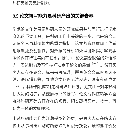
科研思维及思辨能力。
3.5 论文撰写能力是科研产出的关键素养
学术论文作为展示科研人员的研究成果并与同行进行学术
交流的重要工具，是科研工作中关键的一步，也是综合展
示医务人员科研能力的重要指标。论文的选题展现了作者
思维敏捷及创新性，对数据的分析和处理能够揭示客观事
物的内在特征与内在联系，撰写SCI 论文需要很强的外语能
［
21
］
力，表达能力及写作技巧决定了论文的质量
。然而医
务人员存在论文、标书书写障碍，撰写英文文章时表达不
清、语序错误等，导致论文迟迟无法发表，没有科研成果
［
22
］
。科研部门应制定科研培训计划，尤其注重对年轻科
研人员的培养，从课题标书的撰写、论文写作技巧等方面
弥补科研基础方面存在的短板，切实践行医疗、教学、科
研为一体的发展理念。
上述科研能力作为洋葱模型的外层，是医务人员在临床岗
位上从事科研活动时所必须的知识与技能，最容易评价及