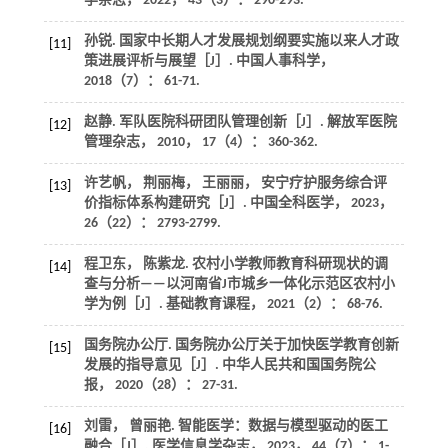
学杂志
，
2022
，
43
（3）： 290-293.
孙锐. 国家中长期人才发展规划纲要实施以来人才政
[11]
策进展评析与展望［J］.
中国人事科学
，
2018
（7）： 61-71.
赵静. 军队医院科研团队管理创新［J］.
解放军医院
[12]
管理杂志
，
2010
，
17
（4）： 360-362.
许艺帆， 荆丽梅， 王丽丽， 安宁疗护服务综合评
[13]
价指标体系构建研究［J］.
中国全科医学
，
2023
，
26
（22）： 2793-2799.
程卫东， 陈紫龙. 农村小学教师教育科研现状的调
[14]
查与分析——以河南省J市城乡一体化示范区农村小
学为例［J］.
基础教育课程
，
2021
（2）： 68-76.
国务院办公厅. 国务院办公厅关于加快医学教育创新
[15]
发展的指导意见［J］.
中华人民共和国国务院公
报
，
2020
（28）： 27-31.
刘雷， 曾丽艳. 智能医学：数据与模型驱动的医工
[16]
融合［J］.
医学信息学杂志
，
2023
，
44
（7）： 1-