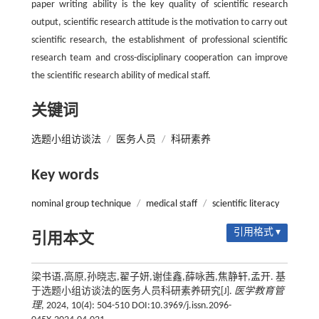
paper writing ability is the key quality of scientific research
output, scientific research attitude is the motivation to carry out
scientific research, the establishment of professional scientific
research team and cross-disciplinary cooperation can improve
the scientific research ability of medical staff.
关键词
选题小组访谈法
/
医务人员
/
科研素养
Key words
nominal group technique
/
medical staff
/
scientific literacy
引用格式 ▾
引用本文
梁书语,高原,孙晓志,翟子妍,谢佳鑫,薛咏茜,焦静轩,孟开. 基
于选题小组访谈法的医务人员科研素养研究[J].
医学教育管
理
, 2024, 10(4): 504-510 DOI:10.3969/j.issn.2096-