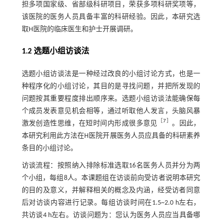
担多项国家级、省部级科研项目，荣获多项科研奖项等，
该医院的医务人员具备丰富的科研经验。因此，本研究选
取H医院的临床医生和护士开展调研。
1.2 选题小组访谈法
选题小组访谈法是一种经过改良的小组讨论方式，也是一
种程序化的小组讨论，其目的是寻找问题，并把所发现的
问题按其重要程度排出顺序来。选题小组访谈法能确保每
个成员发表意见机会相等，通过听取他人发言，头脑风暴
［
7
］
激发创造性思维，在短时间内形成很多意见
。因此，
本研究利用此方法在H医院开展医务人员应具备的科研素养
条目的小组讨论。
访谈流程：按照纳入排除标准选取16名医务人员并分为两
个小组，每组8人。本课题组在访谈前向受访者说明本研究
的目的及意义，并解释相关的概念及内涵，经受访者同意
后对访谈内容进行记录。每组访谈时间在1.5~2.0 h左右，
共访谈4 h左右。访谈问题为：您认为医务人员应当具备哪