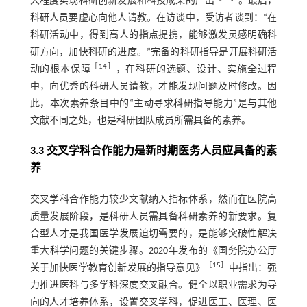
大程度实现科研创新发展和科技成果的产出
。最后，
科研人员要虚心向他人请教。在访谈中，受访者谈到：“在
科研活动中，得到高人的指点提携，能够激发灵感明确科
研方向，加快科研的进度。”完备的科研指导是开展科研活
［
14
］
动的根本保障
，在科研的选题、设计、实施全过程
中，向优秀的科研人员请教，才能发现问题及时修改。因
此，本次素养条目中的“主动寻求科研指导能力”是与其他
文献不同之处，也是科研团队成员所需具备的素养。
3.3 交叉学科合作能力是新时期医务人员应具备的素
养
交叉学科合作能力较少文献纳入指标体系，然而在医院高
质量发展阶段，是科研人员需具备科研素养的新要求。复
合型人才是我国医学发展迫切需要的，是能够突破性解决
重大科学问题的关键步骤。2020年发布的《国务院办公厅
［
15
］
关于加快医学教育创新发展的指导意见》
中指出：强
力推进医科与多学科深度交叉融合。健全以职业需求为导
向的人才培养体系，设置交叉学科，促进医工、医理、医