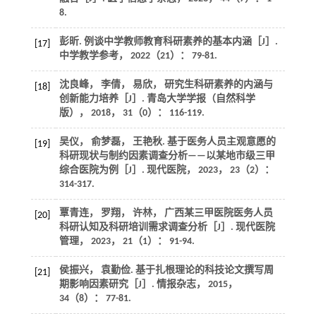
8.
彭昕. 例谈中学教师教育科研素养的基本内涵［J］.
[17]
中学教学参考
，
2022
（21）： 79-81.
沈良峰， 李倩， 易欣， 研究生科研素养的内涵与
[18]
创新能力培养［J］.
青岛大学学报（自然科学
版）
，
2018
，
31
（0）： 116-119.
吴仪， 俞梦磊， 王艳秋. 基于医务人员主观意愿的
[19]
科研现状与制约因素调查分析——以某地市级三甲
综合医院为例［J］.
现代医院
，
2023
，
23
（2）：
314-317.
覃青连， 罗翔， 许林， 广西某三甲医院医务人员
[20]
科研认知及科研培训需求调查分析［J］.
现代医院
管理
，
2023
，
21
（1）： 91-94.
侯振兴， 袁勤俭. 基于扎根理论的科技论文撰写周
[21]
期影响因素研究［J］.
情报杂志
，
2015
，
34
（8）： 77-81.