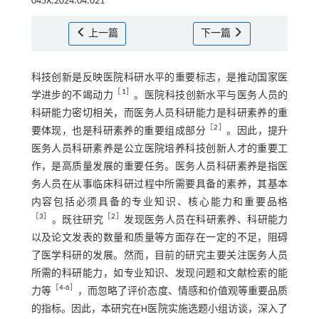
045X.2024.04.021
上一篇
下一篇
科技创新是反映医院科研水平的重要标志，是推动国家医
［
1
］
学进步的不竭动力
。医院科技创新水平与医务人员的
科研能力密切相关，而医务人员科研能力是科研素养的重
［
2
］
要体现，也是科研素养的重要组成部分
。因此，提升
医务人员科研素养是公立医院培养科技创新人才的重要工
作，是高质量发展的重要任务。医务人员科研素养是指医
务人员在从事临床科研过程中所需要具备的素养，其基本
内容包括必须具备的专业知识、核心能力和重要品格
［
3
］
［
2
］
。既往研究
发现医务人员在科研素养、科研能力
以及论文发表的数量和质量等方面存在一定的不足，阻碍
了医学科研的发展。然而，目前的研究主要关注医务人员
所需的科研能力，如专业知识、发现问题和文献检索的能
［
4
-
6
］
力等
，而忽略了评价态度、情感和价值观等重要品质
的指标。因此，本研究在H医院实施选题小组访谈，深入了