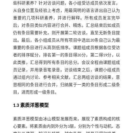
些科研素养？针对访谈问题，各小组受访成员依次发言，
从自身位置及经验上考虑，用最简明的语言讲出自己认为
重要的几项科研素养，并进行解释。所有成员发言完毕
后，对条目类似内容进行合并、精炼。汇总结束后如成员
仍有条目需要补充，则开展第二轮访谈，直至无新条目提
出。最后，各小组成员从所有项目中选出20条自己认为最
重要的条目进行从高到低排序。课题组成员根据各位受访
者的排序赋分，排名第一的条目得20分，第二得19分，以
此类推，汇总得到所有条目的总分。会议全程由课题组成
员记录，并用录音笔录音。访谈结束之后，课题小组成员
通过组内讨论、参考相关文献，汇总两组访谈的结果，意
思相同的条目进行合并，归纳属于一类的条目形成二级条
目，进而形成一级条目。
1.3 素质洋葱模型
素质洋葱模型由冰山模型发展而来，展现了素质构成的核
心要素。将素质由内到外分为3层，分别为个性与动机、态