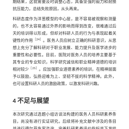
期结果，这就需要及时调整心态，具备坚强的毅力和耐挫
抗压能力，总结失败原因，从头再来。
科研态度作为洋葱模型的中心层，是不容易被观察和测量
的，也不太容易通过外界的影响而得到改变，很难通过后
天的培训得以形成，但却对科研人员的行为与表现起着关
［
24
］
键性的作用
。医务人员应树立正确的科研意识，从思
想上充分了解科研对于职业发展、能力提升及医学进步的
重要性和必要性。目前，医院对医务人员的培养主要基于
其专业的专业知识，科学研究诚信和职业精神道德的培训
［
25
］
相对较少
。应加强职业道德素养的培训，在精神层面
予以鼓励，弘扬迎难为上、坚韧不拔的科学精神。此外，
也可设置科研人员的激励政策，以激发科研兴趣。
4 不足与展望
本次研究通过选题小组访谈法构建的医务人员科研素养条
目，尚没有进行实证研究。后续将补充文献中涉及的条目
并进行德尔菲专家咨询，完善科研素养评价指标并下发给