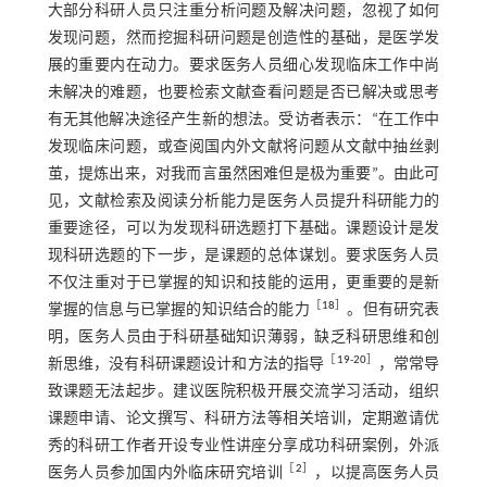
大部分科研人员只注重分析问题及解决问题，忽视了如何
发现问题，然而挖掘科研问题是创造性的基础，是医学发
展的重要内在动力。要求医务人员细心发现临床工作中尚
未解决的难题，也要检索文献查看问题是否已解决或思考
有无其他解决途径产生新的想法。受访者表示：“在工作中
发现临床问题，或查阅国内外文献将问题从文献中抽丝剥
茧，提炼出来，对我而言虽然困难但是极为重要”。由此可
见，文献检索及阅读分析能力是医务人员提升科研能力的
重要途径，可以为发现科研选题打下基础。课题设计是发
现科研选题的下一步，是课题的总体谋划。要求医务人员
不仅注重对于已掌握的知识和技能的运用，更重要的是新
［
18
］
掌握的信息与已掌握的知识结合的能力
。但有研究表
明，医务人员由于科研基础知识薄弱，缺乏科研思维和创
［
19
-
20
］
新思维，没有科研课题设计和方法的指导
，常常导
致课题无法起步。建议医院积极开展交流学习活动，组织
课题申请、论文撰写、科研方法等相关培训，定期邀请优
秀的科研工作者开设专业性讲座分享成功科研案例，外派
［
2
］
医务人员参加国内外临床研究培训
，以提高医务人员