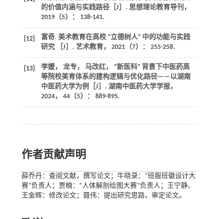
的价值内涵与实践路径［J］.
思想理论教育导刊
，
2019
（5）： 138-141.
富奇. 美术教育在高校 “立德树人” 中的功能与实践
[12]
研究 ［J］.
艺术教育
，
2021
（7）： 255-258.
李媛， 龙专， 马改红， “新医科” 背景下中医药高
[13]
等院校美育体系的建构逻辑与优化路径——以湖南
中医药大学为例［J］.
湖南中医药大学学报
，
2024
，
44
（5）： 889-895.
作者贡献声明
薛乔丹：查阅文献，撰写论文；牛晓录：“班服班徽设计大
赛”负责人；贾楠：“人体解剖绘图大赛”负责人；王宁静、
王金辉：修改论文；聂伟：提出研究思路，审定论文。