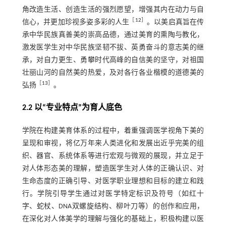
角改造生活、创造生活的强烈愿望，增强其内在动力与自
［
12
］
信心，并更加珍视多姿多彩的人生
。以美启真旨在传
承中华民族真善美的崇高品德，通过美育的熏陶与教化，
激发医学生对中华民族坚韧不拔、英勇奋斗的意志美的继
承，对自力更生、勇攀时代高峰的自信美的坚守，对祖国
壮丽山河的自然美的热爱，及对各行各业楷模的道德美的
［
13
］
弘扬
。
2.2 以“专业特点”为育人底色
学院在构建美育体系的过程中，着重强调医学视角下美的
呈现和审视，将亿万年来人类进化和发展出近乎完美的组
织、器官、系统体系等进行宏观与微观的展现，并立足于
对人体形态美的理解，塑造医学生对人体的正确认识、对
生命态度的正确引导、对医学职业理想和目标的建立和践
行。学院引导学生通过对医学特定标识及符号（如红十
字、蛇杖、DNA双螺旋结构、柳叶刀等）的创作和应用，
在深化对人体美学的理解与强化的基础上，积极构建以医