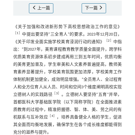
上一篇
下一篇
《关于加强和改进新形势下高校思想政治工作的意见》
［
1
］
中提出要坚持“三全育人”的要求。2023年12月20日，
［
2
］
《关于印发全面实施学校美育浸润行动的通知》
中指
出：“到2027年，美育课程教育教学质量全面提升，跨学科
优质美育资源体系初步建成再用三到五年时间，优质均衡
的美育更加普及，学生审美和人文素养普遍提高，教师美
育素养显著提升，学校美育氛围更加浓厚，学校美育工作
体制机制更加健全，成效明显增强。”全员育人、全过程育
人和全方位育人从人员、时间和空间3个维度阐明高校实现
［
3
］
立德树人的实践路径
。立德树人要坚持“五育”并举，
首都医科大学基础医学院（以下简称学院）在全面推进素
质教育的过程中，精准把握德、智、体、美、劳之间的有
［
4
］
机联系与互补效应
，培养具备健全人格的学生，促进
其全面而均衡地发展，确保学生在各个成长维度都能得到
充分的滋养与提升。