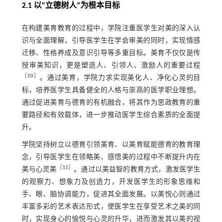
2.1 以“立德树人”为根本目标
在构建美育教育的过程中，学院注重医学生对美的深入认
识与全面理解，引导医学生在学会审美的同时，实现情感
迁移、性格养成及意识引导等多重目标。美育不仅仅是传
授审美知识，更是塑造人、引领人、激励人的重要过程
［
10
］
。通过美育，学院力求实现美化人、净化心灵的目
标，培养医学生具备健全的人格与崇高的医学职业理想。
通过促进美育与德育的有机融合，将其作为思政教育的重
要路径和有效载体，进一步推动医学生综合素质的全面提
升。
学院坚持树立以德育引领美育、以美育赋能德育的教育理
念，引导医学生在领略美、感悟美的过程中不断提升内在
［
11
］
美与心灵美
。通过以美益智的教育方式，激发医学生
的观察力、想象力及创造力，开发医学生的形象思维和
手、眼、脑协调能力，促进其全面发展。以美悦心则通过
丰富多彩的艺术表达形式，使医学生在享受艺术之美的同
时，实现身心的愉悦与心灵的升华，进而激发其以美的视