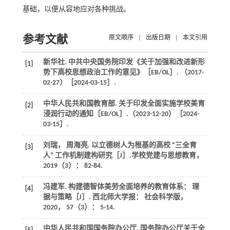
基础，以便从容地应对各种挑战。
参考文献
原文顺序
|
出版日期
|
本文引用
新华社. 中共中央国务院印发《关于加强和改进新形
[1]
势下高校思想政治工作的意见》［EB/OL］. （2017-
02-27）［2024-03-15］.
中华人民共和国教育部. 关于印发全面实施学校美育
[2]
浸润行动的通知［EB/OL］.（2023-12-20）［2024-
03-15］.
刘瑞， 周海亮. 以立德树人为根基的高校 “三全育
[3]
人” 工作机制建构研究［J］.
学校党建与思想教育
，
2019
（3）： 82-84.
冯建军. 构建德智体美劳全面培养的教育体系： 理
[4]
据与策略［J］.
西北师大学报： 社会科学版
，
2020
，
57
（3）： 5-14.
中华人民共和国国务院办公厅. 国务院办公厅关于全