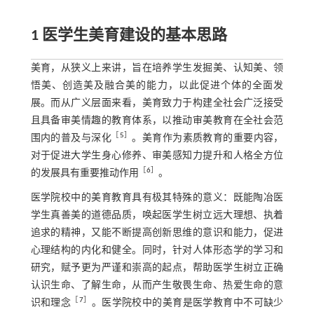
1 医学生美育建设的基本思路
美育，从狭义上来讲，旨在培养学生发掘美、认知美、领
悟美、创造美及融合美的能力，以此促进个体的全面发
展。而从广义层面来看，美育致力于构建全社会广泛接受
且具备审美情趣的教育体系，以推动审美教育在全社会范
［
5
］
围内的普及与深化
。美育作为素质教育的重要内容，
对于促进大学生身心修养、审美感知力提升和人格全方位
［
6
］
的发展具有重要推动作用
。
医学院校中的美育教育具有极其特殊的意义：既能陶冶医
学生真善美的道德品质，唤起医学生树立远大理想、执着
追求的精神，又能不断提高创新思维的意识和能力，促进
心理结构的内化和健全。同时，针对人体形态学的学习和
研究，赋予更为严谨和崇高的起点，帮助医学生树立正确
认识生命、了解生命，从而产生敬畏生命、热爱生命的意
［
7
］
识和理念
。医学院校中的美育是医学教育中不可缺少