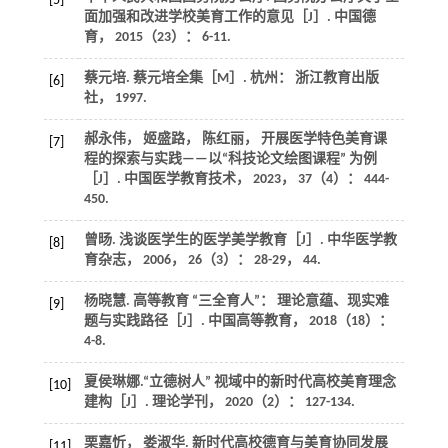
[5]
面加强和改进学校美育工作的意见［J］.
中国德
育
，
2015
（23）： 6-11.
蔡元培.
蔡元培全集
［M］. 杭州： 浙江教育出版
[6]
社，
1997
.
郝永伟， 姬盛路， 陈红丽， 开展医学特色美育课
[7]
程的探索与实践——以“科技论文绘图课程” 为例
［J］.
中国医学教育技术
，
2023
，
37
（4）： 444-
450.
曾旸. 浅谈医学生的医学美学教育［J］.
中华医学教
[8]
育杂志
，
2006
，
26
（3）： 28-29， 44.
杨晓慧. 高等教育 “三全育人”： 理论意蕴、现实难
[9]
题与实践路径［J］.
中国高等教育
，
2018
（18）：
4-8.
夏侯琳娜.“立德树人” 视域中的新时代高校美育理念
[10]
建构［J］.
理论学刊
，
2020
（2）： 127-134.
栗嘉忻， 娄淑华. 新时代高校德育与美育协同发展
[11]