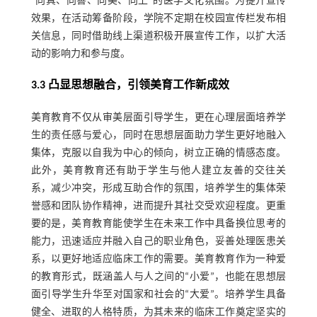
“向真、向善、向美、向上”的医学文化氛围。为提升宣传
效果，在活动筹备阶段，学院不定期在校园宣传栏发布相
关信息，同时借助线上渠道积极开展宣传工作，以扩大活
动的影响力和参与度。
3.3 凸显思想融合，引领美育工作新成效
美育教育不仅从审美层面引导学生，更在心理层面培养学
生的责任感与爱心，同时在思想层面助力学生更好地融入
集体，克服以自我为中心的倾向，树立正确的情感态度。
此外，美育教育还有助于学生与他人建立友善的交往关
系，减少冲突，形成互助合作的氛围，培养学生的集体荣
誉感和团队协作精神，进而提升其社交受欢迎程度。更重
要的是，美育教育能使学生在未来工作中具备换位思考的
能力，迅速适应并融入自己的职业角色，妥善处理医患关
系，以更好地适应临床工作的需要。美育教育作为一种爱
的教育形式，既涵盖人与人之间的“小爱”，也能在思想层
面引导学生升华至对国家和社会的“大爱”。培养学生具备
健全、进取的人格特质，为其未来的临床工作奠定坚实的