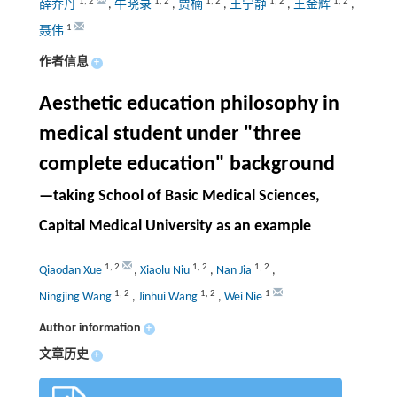
1
,
2
1
,
2
1
,
2
1
,
2
1
,
2
薛乔丹
,
牛晓录
,
贾楠
,
王宁静
,
王金辉
,
1
聂伟
作者信息
+
Aesthetic education philosophy in
medical student under "three
complete education" background
—taking School of Basic Medical Sciences,
Capital Medical University as an example
1
,
2
1
,
2
1
,
2
Qiaodan Xue
,
Xiaolu Niu
,
Nan Jia
,
1
,
2
1
,
2
1
Ningjing Wang
,
Jinhui Wang
,
Wei Nie
Author information
+
文章历史
+