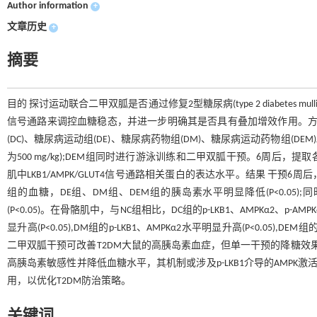
Author information
+
文章历史
+
摘要
目的 探讨运动联合二甲双胍是否通过修复2型糖尿病(type 2 diabetes mullitus,
信号通路来调控血糖稳态，并进一步明确其是否具有叠加增效作用。方法 
(DC)、糖尿病运动组(DE)、糖尿病药物组(DM)、糖尿病运动药物组(
为500 mg/kg);DEM组同时进行游泳训练和二甲双胍干预。6周
肌中LKB1/AMPK/GLUT4信号通路相关蛋白的表达水平。结果 干预6周后
组的血糖，DE组、DM组、DEM组的胰岛素水平明显降低(P<0.05);同时DEM组
(P<0.05)。在骨骼肌中，与NC组相比，DC组的p-LKB1、AMPKα2、p-AMP
显升高(P<0.05),DM组的p-LKB1、AMPKα2水平明显升高(P<0.05),DEM
二甲双胍干预可改善T2DM大鼠的高胰岛素血症，但单一干预的降糖效
高胰岛素敏感性并降低血糖水平，其机制或涉及p-LKB1介导的AMPK
用，以优化T2DM防治策略。
关键词