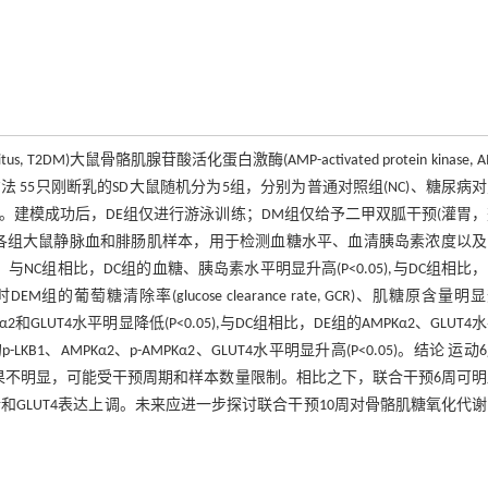
 T2DM)大鼠骨骼肌腺苷酸活化蛋白激酶(AMP-activated protein kinase, A
55只刚断乳的SD大鼠随机分为5组，分别为普通对照组(NC)、糖尿病
DEM)。建模成功后，DE组仅进行游泳训练；DM组仅给予二甲双胍干预(灌胃
后，提取各组大鼠静脉血和腓肠肌样本，用于检测血糖水平、血清胰岛素浓度以
，与NC组相比，DC组的血糖、胰岛素水平明显升高(P<0.05),与DC组相比，
的葡萄糖清除率(glucose clearance rate, GCR)、肌糖原含量明
Kα2和GLUT4水平明显降低(P<0.05),与DC组相比，DE组的AMPKα2、GLUT4
组的p-LKB1、AMPKα2、p-AMPKα2、GLUT4水平明显升高(P<0.05)。结论 运
果不明显，可能受干预周期和样本数量限制。相比之下，联合干预6周可
激活和GLUT4表达上调。未来应进一步探讨联合干预10周对骨骼肌糖氧化代