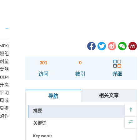
MPK)
对照组
，剂量
301
0
及骨骼
访问
被引
详细
DEM
显升高
水平明
相关文章
导航
动6周或
明显提
摘要
谢的作
关键词
Key words