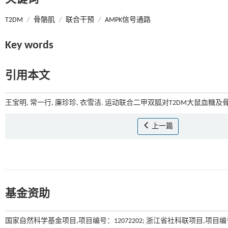
T2DM
/
骨骼肌
/
联合干预
/
AMPK信号通路
Key words
引用本文
王宝明, 常一行, 廉珍珍, 衣雪洁. 运动联合二甲双胍对T2DM大鼠血糖及骨
上一篇
基金资助
国家自然科学基金项目,项目编号：12072202; 浙江省社科联项目,项目编号：