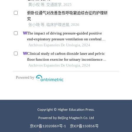
Copyright © Higher Education Press.
Powered by Beijing Magtech Co. Ltd
京ICP备12020869号-1
京ICP备150856号