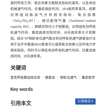
度时呼吸力学、氧合效果方面相关指标的差异，以及有创
机械通气时间、住重症病房时间、28 d病死率差异。结果
对照组动脉血气分析相关指标、氧合指数
（PaO
/FiO
,P/F）、肺功能残气量（functional residual
2
2
capacity, FRC）、肺顺应性均小于观察组，对照组有创呼吸
机通气时间、重症病房住院时间、28天病死率大于观察
组。结论 90°侧卧体位通气联合有创呼吸机通气肺复张疗法
用于治疗中重度ARDS患者可以提高氧合效果以及呼吸力学
相关指标，同时可以降低有创呼吸机通气时间、住重症病
房时间、28天病死率。
关键词
急性呼吸窘迫综合症
/
肺复张
/
侧卧位通气
/
重症医学
Key words
引用格式 ▾
引用本文