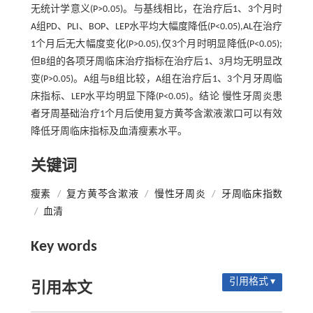
无统计学意义(P>0.05)。与基线相比，在治疗后1、3个月时
A组PD、PLI、BOP、LEP水平均大幅度降低(P<0.05),AL在治疗
1个月后无大幅度变化(P>0.05),仅3个月时明显降低(P<0.05);
但B组的各项牙周临床治疗指标在治疗后1、3月均无明显改
变(P>0.05)。A组与B组比较，A组在治疗后1、3个月牙周临
床指标、LEP水平均明显下降(P<0.05)。结论 慢性牙周炎患
者牙周基础治疗1个月后使用复方黄芩含漱液漱口可以有效
降低牙周临床指标及血清瘦素水平。
关键词
瘦素
/
复方黄芩含漱液
/
慢性牙周炎
/
牙周临床指数
/
血清
Key words
引用格式 ▾
引用本文