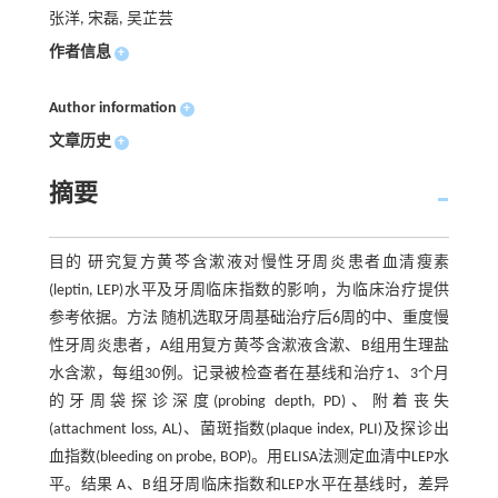
张洋, 宋磊, 吴芷芸
作者信息
+
Author information
+
文章历史
+
摘要
目的 研究复方黄芩含漱液对慢性牙周炎患者血清瘦素
(leptin, LEP)水平及牙周临床指数的影响，为临床治疗提供
参考依据。方法 随机选取牙周基础治疗后6周的中、重度慢
性牙周炎患者，A组用复方黄芩含漱液含漱、B组用生理盐
水含漱，每组30例。记录被检查者在基线和治疗1、3个月
的牙周袋探诊深度(probing depth, PD)、附着丧失
(attachment loss, AL)、菌斑指数(plaque index, PLI)及探诊出
血指数(bleeding on probe, BOP)。用ELISA法测定血清中LEP水
平。结果 A、B组牙周临床指数和LEP水平在基线时，差异