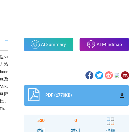
AI Summary
AI Mindmap
性SD
愈方浓
one
KL及
NKL
KL降
PDF (1770KB)
相比，
Th、
530
0
访问
被引
详细