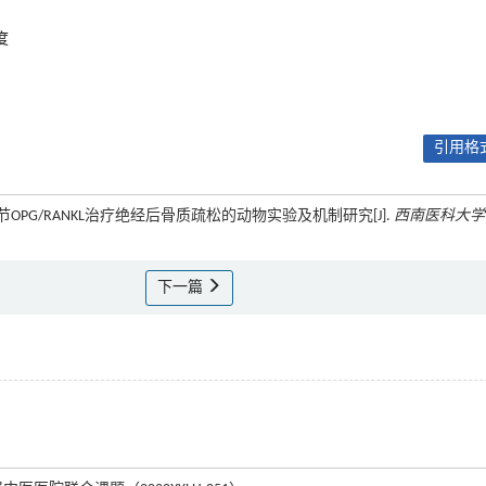
度
引用格式
过调节OPG/RANKL治疗绝经后骨质疏松的动物实验及机制研究[J].
西南医科大学
下一篇