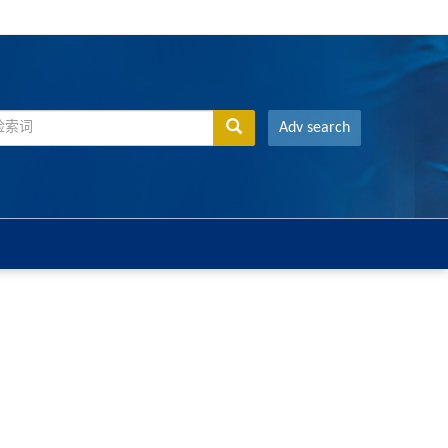
Adv search