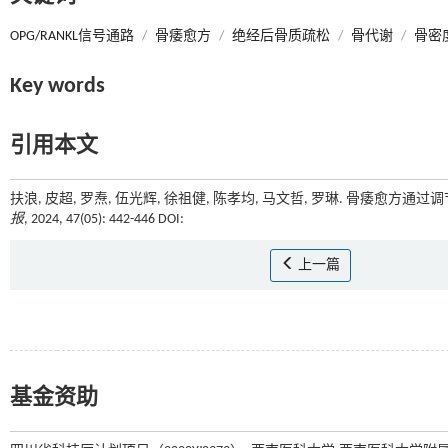
OPG/RANKL信号通路
/
骨痿愈方
/
绝经后骨质疏松
/
骨代谢
/
骨密
Key words
引用本文
扶浪, 皮超, 罗焘, 伍光辉, 徐祖健, 陈孝均, 马文哲, 罗琳. 骨痿愈方通
报
, 2024, 47(05): 442-446 DOI:
上一篇
基金资助