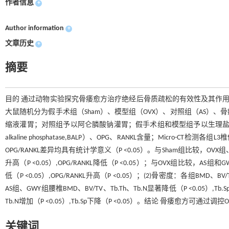
作者信息
+
Author information
+
文章历史
+
摘要
目的 通过动物实验探究骨痿愈方治疗绝经后骨质疏松的有效性及其作用机制。方法 将4
大鼠随机分为假手术组（Sham）、模型组（OVX）、对照组（AS）
缩液灌胃；对照组予以阿仑膦酸钠灌胃；假手术组和模型组予以生理盐水
alkaline phosphatase,BALP）、OPG、RANKL含量；Micro-C
OPG/RANKL差异均具有统计学意义（P <0.05）。与Sham组比较，OVX组、AS组
升高（P <0.05）,OPG/RANKL降低（P <0.05）；与OVX组比较，AS组和GW
低（P <0.05）,OPG/RANKL升高（P <0.05）；(2)骨密度：各组BMD、B
AS组、GWY组腰椎BMD、BV/TV、Tb.Th、Tb.N显著降低（P <0.05）,Tb
Tb.N增加（P <0.05）,Tb.Sp下降（P <0.05）。结论 骨痿愈方可通
关键词