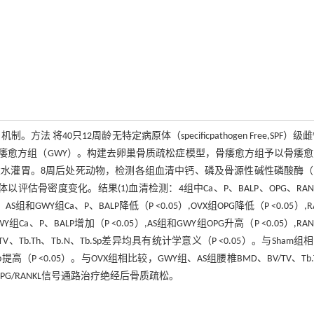
0只12周龄无特定病原体（specificpathogen Free,SPF）级雌
、骨痿愈方组（GWY）。构建去卵巢骨质疏松症模型，骨痿愈方组予以骨痿
灌胃。8周后处死动物，检测各组血清中钙、磷及骨源性碱性磷酸酶（b
T检测各组L3椎体以评估骨密度变化。结果(1)血清检测：4组中Ca、P、BALP、OPG、RAN
和GWY组Ca、P、BALP降低（P <0.05）,OVX组OPG降低（P <0.05）,RA
Y组Ca、P、BALP增加（P <0.05）,AS组和GWY组OPG升高（P <0.05）,RAN
V/TV、Tb.Th、Tb.N、Tb.Sp差异均具有统计学意义（P <0.05）。与Sham组
.Sp提高（P <0.05）。与OVX组相比较，GWY组、AS组腰椎BMD、BV/TV、Tb.
过调控OPG/RANKL信号通路治疗绝经后骨质疏松。