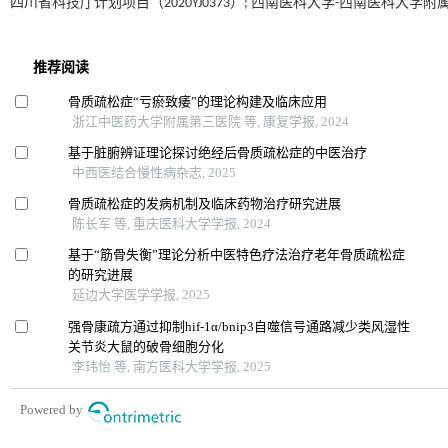
四川省科技厅计划项目（2020YJ0373）; 西南医科大学-西南医科大学附属中