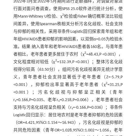
2022年3月至2022年5月期间进行定额抽样，对调查对象进
行面对面问卷调查。使用SPSS 25.0软件进行统计分析，使
2
用Mann-Whitney U检验、χ
检验或Fisher确切概率法比较组
间差异，使用Spearman秩相关分析污名化歧视、社会支持
与抑郁的相关性，采用非条件Logistic回归探索青年组和老
年组HIV/AIDS患者抑郁的影响因素，以双侧α=0.05为检验水
准。结果 纳入青年和老年HIV/AIDS患者各160名。与青年患
2
者相比，老年患者更多居住于农村（χ
=48.43,P <0.001），
2
文化程度相对较低（χ
=132.39,P <0.001）；整体污名化歧
视得分较高（63.50分），组间污名化歧视差异无统计学意
义，青年患者社会支持显著低于老年患者（Z=-5.79,P
2
<0.001），抑郁检出率显著高于老年患者（χ
=31.25,P
<0.001）；污名化歧视与抑郁呈正相关（青年
r
=0.166,P=0.035、老年r
=0.218,P=0.006），老年患者社会
s
s
支持与污名化歧视呈负相关（r
=-0.166,P=0.036）；非条件
s
Logistic回归显示：居住地农村是老年患者抑郁的危险因素
（OR=4.421,95%CI:1.154～16.943），污名化歧视是抑郁的
共同危险因素（青年OR=1.028,95%CI:1.002～1.056，老年