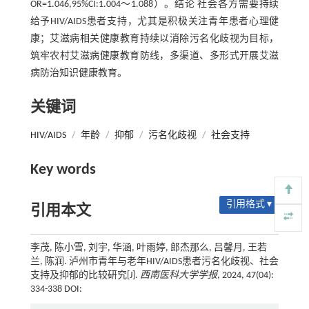
OR=1.046,95%CI:1.004～1.088）。结论 社会各方需要持续
给予HIV/AIDS患者支持，尤其是积极关注青年患者心理健
康；艾滋病相关健康教育持续以消除污名化歧视为目标，
筑牢农村艾滋病健康教育防线，多渠道、多形式开展艾滋
病防治知识健康教育。
关键词
HIV/AIDS
/
年龄
/
抑郁
/
污名化歧视
/
社会支持
Key words
引用格式 ▾
引用本文
李茂, 陈小雪, 刘宇, 华涵, 叶雨婷, 郎杰那么, 吕馨月, 王若
兰, 陈润. 泸州市青年与老年HIV/AIDS患者污名化歧视、社会
支持及抑郁的比较研究[J].
西南医科大学学报
, 2024, 47(04):
334-338 DOI: