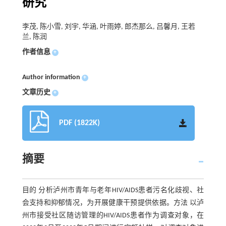
研究
李茂, 陈小雪, 刘宇, 华涵, 叶雨婷, 郎杰那么, 吕馨月, 王若
兰, 陈润
作者信息
+
Author information
+
文章历史
+
PDF (1822K)
摘要
目的 分析泸州市青年与老年HIV/AIDS患者污名化歧视、社
会支持和抑郁情况，为开展健康干预提供依据。方法 以泸
州市接受社区随访管理的HIV/AIDS患者作为调查对象，在