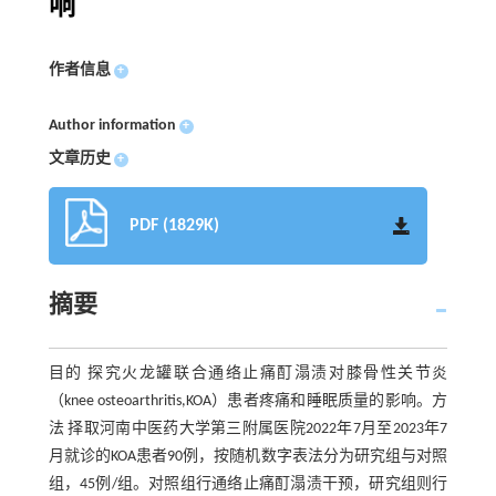
响
作者信息
+
Author information
+
文章历史
+
PDF (1829K)
摘要
目的 探究火龙罐联合通络止痛酊溻渍对膝骨性关节炎
（knee osteoarthritis,KOA）患者疼痛和睡眠质量的影响。方
法 择取河南中医药大学第三附属医院2022年7月至2023年7
月就诊的KOA患者90例，按随机数字表法分为研究组与对照
组，45例/组。对照组行通络止痛酊溻渍干预，研究组则行