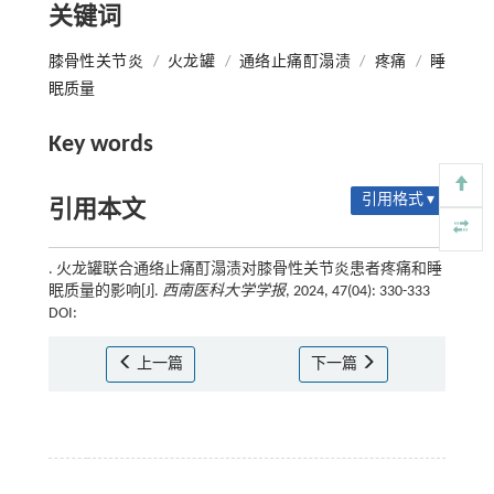
关键词
膝骨性关节炎
/
火龙罐
/
通络止痛酊溻渍
/
疼痛
/
睡
眠质量
Key words
引用格式 ▾
引用本文
. 火龙罐联合通络止痛酊溻渍对膝骨性关节炎患者疼痛和睡
眠质量的影响[J].
西南医科大学学报
, 2024, 47(04): 330-333
DOI:
上一篇
下一篇