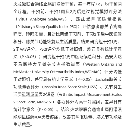
火龙罐联合通络止痛酊溻渍干预，每一疗程7 d，均干预两
个疗程。干预前、干预1周及2周后通过视觉模拟评分法
（Visual Analogue Scale,VAS）、匹兹堡睡眠质量指数
（Pittsburgh Sleep Quality Index,PSQI）评估患者膝关节疼痛
程度、睡眠质量，且对比两组干预前、干预2周后中医证候
积分、膝关节功能恢复及生活质量。结果 研究组干预1周、
2周VAS评分、PSQI评分均低于对照组，差异具有统计学意
义（P <0.05）；研究组干预2周中医证候总积分、西安大略
麦马斯特大学骨关节炎指数量表（Western Ontario and
McMaster University Osteoarthritis Index,WOMAC）评分均低
于对照组，差异具有统计学意义（P <0.05）,Lysholm膝关节
功能量表评分（Lysholm Knee Score Scale,LKSS）、关节炎生
活质量测量量表2-短卷（Arthritis Impact Measurement Scales
2-Short Form,AIMS2-SF）各项评分均高于对照组，差异具有
统计学意义（P <0.05）。结论 火龙罐联合通络止痛酊溻渍
能明显缓解KOA患者疼痛，改善其睡眠质量、膝关节功能及
生活质量。