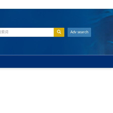
Adv search