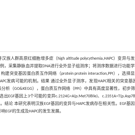
细胞增多症（high altitude polycythemia,HAPC）变异与
5例，采集静脉血并提取DNA进行全外显子组测序；将测序数据进行功能
mes,KEGG）构建突变基因蛋白质互作网络（protein protein interaction,PPI），选
PC发病可能的机制。结果 通过全外显子测序，发现HAPC相关的突变基因
因在功能学富集分析（GO&KEGG），蛋白质互作网络（PPI）中具有高度显著性，初步
能的变异c.2124G>A(p.Met708Ile)、c.2351A>T(p.Asp784V
PC发病相关。结论 本研究表明汉族EGF基因的变异与HAPC发病存在相关性。EGF基
EGF的生成及HAPC的发生发展。