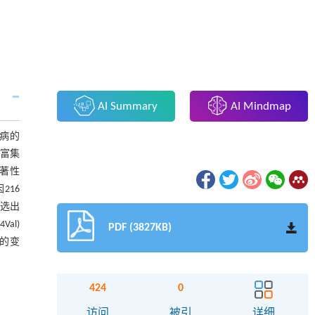
AI Summary
AI Mindmap
发病的
学富集
择显著性
216
筛选出
al)
PDF (3827KB)
因的变
424
0
访问
被引
详细