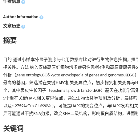
作者信息
+
Author information
+
文章历史
+
摘要
目的 通过小样本外显子测序与公用数据库比对进行生物信息挖掘，探寻汉族人群高原红
相关性。方法 纳入汉族高原红细胞增多症男性患者4例和高原健康男性
分析（gene ontology,GO&kyoto encyclopedia of genes and geno
最高的基因，筛选潜在关键HAPC相关变异位点，初步探究相关变异与HA
个，其中表皮生长因子（epidemal growth farctor,EGF）基
5个潜在关键HAPC相关变异位点，通过生物信息学预测及分析，最终筛选出EGF基因上3个可
以及c.2759A>T(p.Glu920Val)，可能是HAPC的突变位点，与HA
异可能通过干扰RNA剪接，改变RNA二级结构，影响蛋白质结构，进而影响
关键词