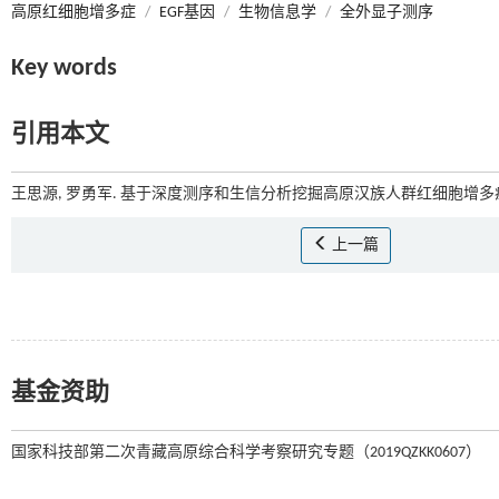
高原红细胞增多症
/
EGF基因
/
生物信息学
/
全外显子测序
Key words
引用本文
王思源, 罗勇军. 基于深度测序和生信分析挖掘高原汉族人群红细胞增多症
上一篇
基金资助
国家科技部第二次青藏高原综合科学考察研究专题（2019QZKK0607）