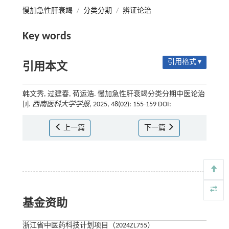
慢加急性肝衰竭
/
分类分期
/
辨证论治
Key words
引用格式 ▾
引用本文
韩文秀, 过建春, 荀运浩. 慢加急性肝衰竭分类分期中医论治
[J].
西南医科大学学报
, 2025, 48(02): 155-159 DOI:
上一篇
下一篇
基金资助
浙江省中医药科技计划项目（2024ZL755）