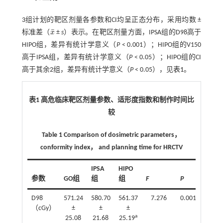
3组计划的靶区剂量各参数和CI均呈正态分布，采用均数 ±
¯
标准差（
x
±
s
）表示。在靶区剂量方面，IPSA组的D98高于
x
¯
HIPO组，差异有统计学意义（
P
< 0.001）；HIPO组的V150
高于IPSA组，差异有统计学意义（
P
< 0.05）；HIPO组的CI
高于其余2组，差异有统计学意义（
P
< 0.05），见
表1
。
表1 高危临床靶区剂量参数、适形度指数和制作时间比
较
Table 1 Comparison of dosimetric parameters，
conformity index， and planning time for HRCTV
IPSA
HIPO
参数
GO组
组
组
F
P
D98
571.24
580.70
561.37
7.276
0.001
（cGy）
±
±
±
a
25.08
21.68
25.19