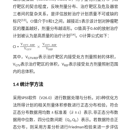
疗靶区的契合程度，反映剂量分布、治疗靶区及危及器官
三者间的复杂关系，是评估放射治疗计划质量不可或缺的
[
13
]
标尺
。CI值介于0和1之间，越接近1表示该计划对肿瘤靶
区的覆盖越好，剂量分布越适形。CI值高于0.60的放射治疗
[
14
]
计划被认为是高质量的治疗计划
。CI计算公式如下：
V
V
G
T
V
−
R
E
F
G
T
V
−
R
E
F
×
CI =
V
G
T
V
-
R
E
F
V
G
T
V
×
V
G
T
V
-
R
E
F
V
R
E
F
V
V
R
E
F
G
T
V
其中，V
表示治疗靶区内接受处方剂量照射的体积，
GTV-REF
V
表示治疗靶区的体积，V
表示接受处方剂量照射范围
GTV
REF
内的总体积。
1.4 统计学方法
采用SPSS软件（V26.0）进行数据处理与分析。对3种优化方
法所得计划的相关剂量体积参数进行正态分布检验，符合
¯
正态分布数据用均数 ± 标准差（
x
±
s
）表示,非正态分布数
x
¯
据用中位数、四分位数间距（Q
,Q
）表示。若数据符合正
1
3
态分布，则采用方差分析进行Friedman检验来进一步评估