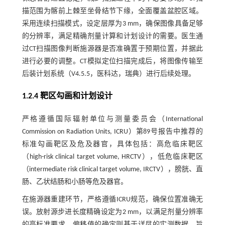
描范围为髂前上棘至坐骨结节下缘，全面覆盖盆腔区域。
采用连续扫描模式，设定层厚为3 mm，确保图像具备足够
的分辨率，满足精确剂量计算和计划设计的需要。医生通
过CT扫描图像判断施源器是否准确置于预期位置，并据此
进行必要的调整。CT模拟定位扫描完成后，将图像传输至
后装计划系统（V4.5.5，医科达，瑞典）进行后续处理。
1.2.4 靶区勾画和计划设计
严格遵循国际辐射单位与测量委员会（International
Commission on Radiation Units, ICRU）第89号报告中推荐的
标准勾画靶区及危及器官，具体包括：高危临床靶区
（high-risk clinical target volume, HRCTV），低危临床靶区
（intermediate risk clinical target volume, IRCTV），膀胱、直
肠、乙状结肠和小肠等危及器官。
在施源器重建环节，严格遵循ICRU规范，确保位置准确无
误。放射源步进长度精确设定为2 mm，以满足剂量分辨率
的高标准要求。偏移值的确定则基于详尽的实测数据，旨