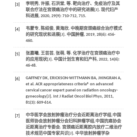
李明秀, 许振, 石洪堂,
等
. 靶向治疗、免疫治疗及其
[3]
联合疗法在宫颈癌治疗中的研究进展[J].
现代妇产
科进展
,
2020
,
29
(9): 710-712, 715.
韦蒙专, 陈绍俊, 黄海欣. 中晚期宫颈癌综合治疗模式
[4]
的研究现状和进展[J].
中国肿瘤
,
2019
,
28
(6): 456-
460.
张嘉曦, 王芸芸, 张萌,
等
. 化学治疗在宫颈癌治疗中
[5]
的应用现状[J].
中国计划生育和妇产科
,
2022
,
14
(6):
46-48.
GAFFNEY
DK
,
ERICKSON-WITTMANN
BA
,
JHINGRAN
A
,
[6]
et al
. ACR appropriateness criteria® on advanced
cervical cancer expert panel on radiation oncology-
gynecology[J].
Int J Radiat Oncol Biol Phys
,
2011
,
81
(3): 609-614.
中华医学会放射肿瘤治疗分会近距离治疗学组,中国
[7]
医师协会放射肿瘤分会妇科肿瘤学组,中国抗癌协会
近距离治疗专委会. 宫颈癌近距离腔内放疗二维治疗
技术规范中国专家共识[J].
中华放射肿瘤学杂