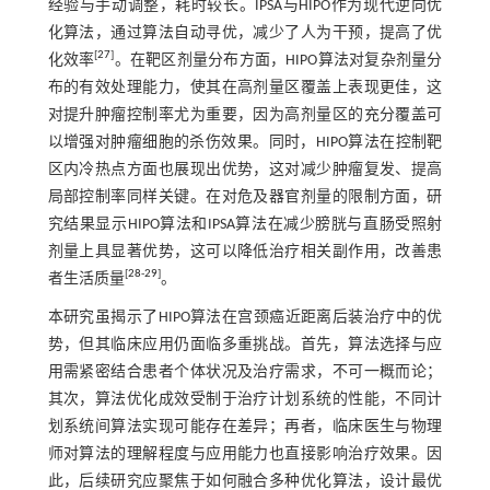
经验与手动调整，耗时较长。IPSA与HIPO作为现代逆向优
化算法，通过算法自动寻优，减少了人为干预，提高了优
[
27
]
化效率
。在靶区剂量分布方面，HIPO算法对复杂剂量分
布的有效处理能力，使其在高剂量区覆盖上表现更佳，这
对提升肿瘤控制率尤为重要，因为高剂量区的充分覆盖可
以增强对肿瘤细胞的杀伤效果。同时，HIPO算法在控制靶
区内冷热点方面也展现出优势，这对减少肿瘤复发、提高
局部控制率同样关键。在对危及器官剂量的限制方面，研
究结果显示HIPO算法和IPSA算法在减少膀胱与直肠受照射
剂量上具显著优势，这可以降低治疗相关副作用，改善患
[
28
-
29
]
者生活质量
。
本研究虽揭示了HIPO算法在宫颈癌近距离后装治疗中的优
势，但其临床应用仍面临多重挑战。首先，算法选择与应
用需紧密结合患者个体状况及治疗需求，不可一概而论；
其次，算法优化成效受制于治疗计划系统的性能，不同计
划系统间算法实现可能存在差异；再者，临床医生与物理
师对算法的理解程度与应用能力也直接影响治疗效果。因
此，后续研究应聚焦于如何融合多种优化算法，设计最优