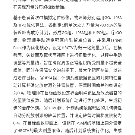
在实现剂量分布的极致精确。
基于患者首次CT模拟定位影像，物理师分别运用GO、IPSA
及HIPO优化算法，各制定1例单次处方剂量为700 cGy的后
装近距离放疗计划，形成GO组、IPSA组和HIPO组。①GO
组：物理师手动选定靶区内驻留点位置，并采用Target
Point作为优化核心。设定HRCTV为归一化剂量点后，在横
截面、矢状面及冠状面视图上进行细致优化。过程中手动
调整等剂量线，旨在确保周围正常组织所受剂量不超安全
阈值，同时在保障安全的前提下，最大化靶区剂量，以达
成治疗目标。②IPSA组：计划系统依据靶区的几何特性自
动计算并确定放射源的驻留位置，停留时间偏差约束设定
为0.4。物理师在目标函数设定界面明确靶区及危及器官的
剂量限值参数，随后计划系统自动进行优化处理，生成初
步的治疗计划。③HIPO组：计划系统依据靶区的几何特性
自动分配放射源的驻留位置，并设定驻留时间梯度限制为
0.4。在目标函数界面上，该组在IPSA组的基础上额外设定
了HRCTV的最大剂量限值，随后计划系统执行优化，生成