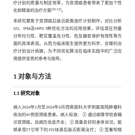
疗计划的质量与制定效率，为宫颈癌患者带来了更加个性
[
10
-
12
]
化和精准的治疗方案
。
本研究聚焦于宫颈癌后装近距离放疗计划制作，对比分析
GO、IPSA及HIPO 3种优化方法的应用效果，评估其在剂量
分布均匀性、靶区覆盖充分性、危及器官保护有效性等方
面的具体表现。从而为临床医生提供更为科学、合理的治
疗计划设计依据，为不同优化算法在临床实践中的广泛应
用提供宝贵的参考与指导。
1 对象与方法
1.1 研究对象
纳入2024年1月至2024年6月西南医科大学附属医院肿瘤科
收治的45例宫颈癌患者。纳入标准：①通过病理学检查确
诊宫颈癌，且病历信息齐全；②具备良好的身体状况，能
够承受CT引导下的192铱源后装近距离治疗；③签署知情