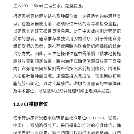
注入100 ~ 150 mL生理盐水，充盈膀胱。
根据患者具体解剖结构及肿瘤位置，选择适宜的施源器类
型。在施源器使用前，必须经过严格的消毒和检查流程，
以确保其完好无损且灵活易用。对于中央或内侧宫旁组织
受累的患者，通常推荐单独采用腔内治疗；对于外侧宫旁
组织受累的患者，则推荐使用腔内联合组织间插植的综合
治疗方式。因此，医生在操作过程中需缓慢且精准地将施
源器放置到预定位置：腔内治疗应确保施源器放置于宫腔
内；宫旁组织间插植则需严格按照术前规划路径，精确植
入插植针至肿瘤区域。施源器植入完成后，需采用纱布填
塞与胶带固定，以防止其移位。密切监测患者的生命体征
及手术部位，以便及时发现并处理可能出现的并发症。
1.2.3 CT模拟定位
使用转运床将患者平稳转移至模拟定位CT（U550，联影，
中国），双腿略微分开，采用模拟治疗时的标准体位，确
保患者舒适且稳定，减少扫描过程中的不必要移动。CT扫