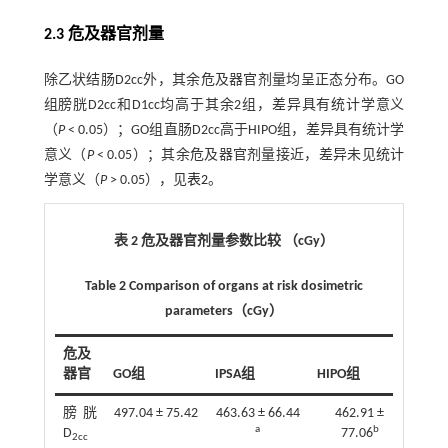
2.3 危及器官剂量
除乙状结肠D2cc外，其余危及器官剂量均呈正态分布。GO
组膀胱D2cc和D1cc均高于其余2组，差异具有统计学意义
（
P
< 0.05）；GO组直肠D2cc高于HIPO组，差异具有统计学
意义（
P
< 0.05）；其余危及器官剂量接近，差异未见统计
学意义（
P
> 0.05），见
表2
。
表 2 危及器官剂量参数比较 （cGy）
Table 2 Comparison of organs at risk dosimetric
parameters（cGy）
危及
器官
GO组
IPSA组
HIPO组
F
膀胱
497.04 ± 75.42
463.63 ± 66.44
462.91 ±
3.20
a
b
D
77.06
2cc