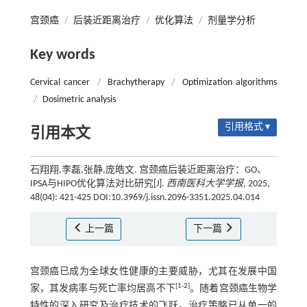
宫颈癌
/
后装近距离治疗
/
优化算法
/
剂量学分析
Key words
Cervical cancer
/
Brachytherapy
/
Optimization algorithms
/
Dosimetric analysis
引用格式 ▾
引用本文
石翔翔,李磊,张静,庞皓文. 宫颈癌后装近距离治疗：GO、
IPSA与HIPO优化算法对比研究[J].
西南医科大学学报
, 2025,
48(04): 421-425 DOI:10.3969/j.issn.2096-3351.2025.04.014
上一篇
下一篇
宫颈癌已成为全球女性健康的主要威胁，尤其在发展中国
[
1
-
2
]
家，其发病率与死亡率均居高不下
。随着宫颈癌生物学
特性的深入研究及治疗技术的飞跃，治疗策略已从单一的