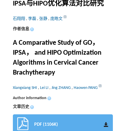
IPSA与HIPO优化算法对比研究
石翔翔
,
李磊
,
张静
,
庞皓文
作者信息
+
A Comparative Study of GO，
IPSA， and HIPO Optimization
Algorithms in Cervical Cancer
Brachytherapy
Xiangxiang SHI
,
Lei LI
,
Jing ZHANG
,
Haowen PANG
Author information
+
文章历史
+
PDF (1106K)