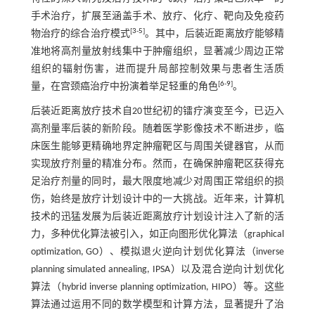
手术治疗，扩展至涵盖手术、放疗、化疗、靶向及免疫药
[
3
-
5
]
物治疗的综合治疗模式
。其中，后装近距离放疗能够精
准地将高剂量放射线集中于肿瘤组织，显著减少周边正常
组织的辐射伤害，进而提升局部控制效果与患者生活质
[
6
-
9
]
量，在宫颈癌治疗中扮演着举足轻重的角色
。
后装近距离放疗技术自20世纪初的镭疗演变至今，已迈入
高剂量率后装的新阶段。随着医学影像技术不断进步，临
床医生能够更精确地界定肿瘤靶区与周围关键器官，从而
实现放疗剂量的精准分布。然而，在确保肿瘤靶区获得充
足治疗剂量的同时，最大限度地减少对周围正常组织的损
伤，始终是放疗计划设计中的一大挑战。近年来，计算机
技术的迅猛发展为后装近距离放疗计划设计注入了新的活
力，多种优化算法被引入，如正向图形优化算法（graphical
optimization, GO）、模拟退火逆向计划优化算法（inverse
planning simulated annealing, IPSA）以及混合逆向计划优化
算法（hybrid inverse planning optimization, HIPO）等。这些
算法通过运用不同的数学模型和计算方法，显著提升了治