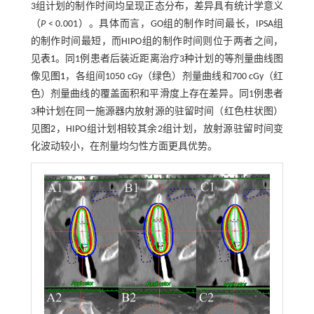
3组计划的制作时间均呈现正态分布，差异具有统计学意义
（
P
< 0.001）。具体而言，GO组的制作时间最长，IPSA组
的制作时间最短，而HIPO组的制作时间则位于两者之间，
见
表1
。同1例患者后装近距离治疗3种计划的等剂量曲线图
像见
图1
，各组间1050 cGy（绿色）剂量曲线和700 cGy（红
色）剂量曲线的覆盖面积和平滑度上存在差异。同1例患者
3种计划在同一施源器内放射源的驻留时间（红色柱状图）
见
图2
，HIPO组计划相较其余2组计划，放射源驻留时间变
化波动较小，在剂量均匀性方面更具优势。