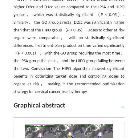
higher D2cc and D1cc values compared to the IPSA and HIPO
groups， which was statistically significant （
P
< 0.05）.
Similarly， the GO group's rectal D2cc was significantly higher
than that of the HIPO group （
P
< 0.05）. Doses to other at-risk
organs were comparable， with no statistically significant
differences. Treatment plan production time varied significantly
（
P
< 0.001）， with the GO group requiring the most time，
the IPSA group the least， and the HIPO group falling between
the two.
Conclusion
The HIPO algorithm showed significant
benefits in optimizing target dose and controlling doses to
organs at risk， making it the recommended optimization
strategy for cervical cancer brachytherapy.
Graphical abstract