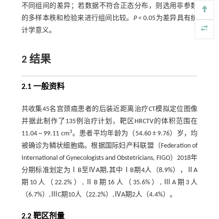
不同组间的差异；若数据不符合正态分布，则选用非参数
的多样本秩和检验来进行组间比较。
P
< 0.05为差异具有统
计学意义。
2 结果
2.1 一般资料
共收集45名宫颈癌患者的后装近距离治疗CT模拟定位图像
并据此制作了135例治疗计划，靶区HRCTV的体积范围在
3
11.04 ~ 99.11 cm
。患者平均年龄为（54.60 ± 9.76）岁，均
被确诊为鳞状细胞癌。根据国际妇产科联盟（Federation of
International of Gynecologists and Obstetricians, FIGO）2018年
分期标准划定为ⅠB至ⅣA期,其中ⅠB期4人（8.9%），ⅡA
期10人（22.2%）,ⅡB期16人（35.6%）,ⅢA期3人
（6.7%）,ⅢC期10人（22.2%）,ⅣA期2人（4.4%）。
2.2 靶区剂量