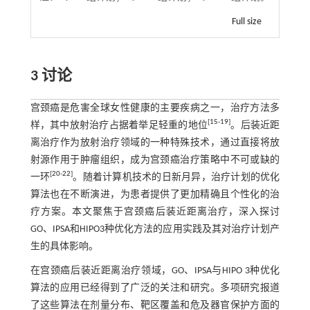
Full size
3 讨论
宫颈癌是危害全球女性健康的主要疾病之一，治疗方法多
[
15
-
19
]
样，其中放射治疗占据着举足轻重的地位
。后装近距
离治疗作为放射治疗领域的一种特殊技术，通过直接将放
射源作用于肿瘤组织，成为宫颈癌治疗策略中不可或缺的
[
20
-
22
]
一环
。随着计算机技术的日新月异，治疗计划的优化
算法也在不断演进，为患者提供了更加精确且个性化的治
疗方案。本文聚焦于宫颈癌后装近距离治疗，深入探讨
GO、IPSA和HIPO3种优化方法的应用实践及其对治疗计划产
生的具体影响。
在宫颈癌后装近距离治疗领域，GO、IPSA与HIPO 3种优化
算法的应用已经得到了广泛的关注和研究。多项研究报道
了这些算法在剂量分布、靶区覆盖和危及器官保护方面的