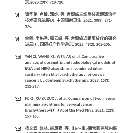
志
,
2020
,
29
(9):718-720.
谭华艳, 卢敏, 邓烨,
等
. 宫颈癌三维后装近距离治疗
[8]
技术研究进展[J].
中国辐射卫生
,
2021
,
30
(3): 371-
376.
金鸽, 李魁秀, 郭云峰,
等
. 宫颈癌近距离放疗的研究
[9]
进展[J].
国际妇产科学杂志
,
2022
,
49
(2): 202-206.
YAN
CJ
,
WANG
XL
,
WEN
AP
,
et al
. Comparative
[10]
analysis of dosimetric and radiobiological models of
IPSA
and HIPO algorithms in combined intra-
cavitary/interstitial brachytherapy for cervical
cancer[J].
J Contemp Brachytherapy
,
2023
,
15
(3):
212-219.
FU
Q
,
XU
YJ
,
ZUO
J
,
et al
. Comparison of two inverse
[11]
planning algorithms for cervical cancer
brachytherapy[J].
J Appl Clin Med Phys
,
2021
,
22
(3):
157-165.
杨文翠, 赵林, 赵凤菊,
等
. Ⅱb～Ⅲb期宫颈癌腔内联
[12]