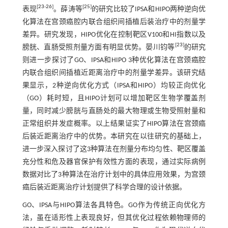
[
23
-
26
]
[
25
]
表现
。薛涛等
的研究比较了IPSA和HIPO两种逆向优
化算法在宫颈癌腔内联合组织间插植后装治疗中的剂量学
差异。研究发现，HIPO优化在控制靶区V100和HI指数以及
[
23
]
膀胱、直肠受照剂量方面有明显优势。晏川钧等
的研究
则进一步探讨了GO、IPSA和HIPO 3种优化算法在宫颈癌腔
内联合组织间插植近距离治疗中的剂量学差异。该研究结
果显示，2种逆向优化方式（IPSA和HIPO）均较正向优化
（GO）耗时短，且HIPO计划可以增加靶区生物学覆盖剂
量，同时减少膀胱与直肠处的最大物理或生物受照射量和
正常组织并发症概率。以上结果证实了HIPO算法在宫颈癌
后装近距离治疗中的优势。本研究在以往研究的基础上，
进一步深入探讨了这3种算法在剂量分布均匀性、靶区覆盖
充分性和危及器官保护有效性方面的表现，通过实际病例
数据对比了3种算法在治疗计划中的具体应用效果，为宫颈
癌后装近距离治疗计划提供了科学合理的设计依据。
GO、IPSA与HIPO算法各具特色。GO作为传统正向优化方
法，虽在适形性上表现良好，但其优化过程依赖物理师的