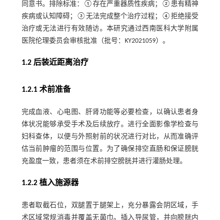
同意书。排除标准：①存在严重器质性疾病；②患有精神
疾病或认知障碍；③无法完成整个治疗过程；④拒绝接受
治疗或无法进行有效随访。本研究通过西南医科大学附属
医院伦理委员会审核批准（批号：KY2021059）。
1.2 后装近距离治疗
1.2.1 术前准备
完成血液、心电图、肝肾功能等必要检查，以确认患者身
体状况能够承受手术及后续放疗。进行全面影像学检查与
妇科查体，以便与外照射前的状况进行对比，从而准确评
估当前肿瘤的范围与位置。为了确保排空直肠和保证膀胱
充盈度一致，患者须在术前排空膀胱并进行灌肠处理。
1.2.2 植入施源器
患者取截石位，双腿置于腿架上，充分暴露会阴区域，手
术区域常规消毒并覆盖无菌巾。插入导尿管，并向膀胱内