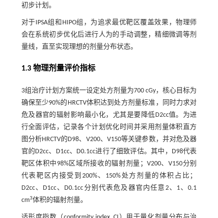
初步计划。
对于IPSA组和HIPO组，为追求最优靶区覆盖效果，物理师
会在系统初步优化后进行人为的手动调整，精细微调等剂
量线，直至实现理想的剂量分布状态。
1.3 物理剂量评价指标
3组治疗计划方案统一设定处方剂量为700 cGy，核心目标为
确保至少90%的HRCTV体积达到处方剂量标准，同时力求对
危及器官的辐射影响最小化，尤其是要降低D2cc值。为进
行全面评估，记录各个计划优化时间并采用剂量体积直方
图分析HRCTV的D98、V200、V150等关键参数，并对危及器
官的D2cc、D1cc、D0.1cc进行了细致评估。其中，D98代表
靶区体积中98%区域所接收的辐射剂量；V200、V150分别
代表靶区内接受到200%、150%处方剂量的体积占比；
D2cc、D1cc、D0.1cc分别代表危及器官内任意2、1、0.1
3
cm
体积的辐射剂量。
适形度指数（conformity index, CI）用于量化剂量分布与治