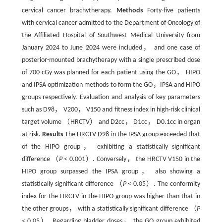
cervical cancer brachytherapy.
Methods
Forty-five patients
with cervical cancer admitted to the Department of Oncology of
the Affiliated Hospital of Southwest Medical University from
January 2024 to June 2024 were included， and one case of
posterior-mounted brachytherapy with a single prescribed dose
of 700 cGy was planned for each patient using the GO， HIPO
and IPSA optimization methods to form the GO，IPSA and HIPO
groups respectively. Evaluation and analysis of key parameters
such as D98， V200， V150 and fitness index in high-risk clinical
target volume （HRCTV） and D2cc， D1cc， D0.1cc in organ
at risk.
Results
The HRCTV D98 in the IPSA group exceeded that
of the HIPO group， exhibiting a statistically significant
difference （
P
< 0.001）. Conversely， the HRCTV V150 in the
HIPO group surpassed the IPSA group， also showing a
statistically significant difference （
P
< 0.05）. The conformity
index for the HRCTV in the HIPO group was higher than that in
the other groups， with a statistically significant difference （
P
< 0.05）. Regarding bladder doses， the GO group exhibited