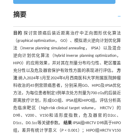
摘要
目的
探讨宫颈癌后装近距离治疗中正向图形优化算法
（graphical optimization， GO）、模拟退火逆向计划优化算
法（inverse planning simulated annealing， IPSA）以及混合
逆向计划优化算法（hybrid inverse planning optimization，
HIPO）的应用效果，并对其在剂量分布均匀性、靶区覆盖
充分性以及危及器官保护有效性方面的表现进行评估。
方
法
纳入2024年1月至2024年6月西南医科大学附属医院肿瘤
科收治的45例宫颈癌患者，分别采用GO、HIPO及IPSA优化
方法，为每位患者制定1例单次处方剂量为700 cGy的后装近
距离放疗计划，形成GO组、IPSA组和HIPO组。评估分析高
危临床靶区（high-risk clinical target volume， HRCTV）的
D98、V200、V150和适形度指数，危及器官的D2cc、
D1cc、D0.1cc等关键参数。
结果
IPSA组HRCTV D98高于HIPO
组，差异有统计学意义（
P
< 0.001）；HIPO组HRCTV V150