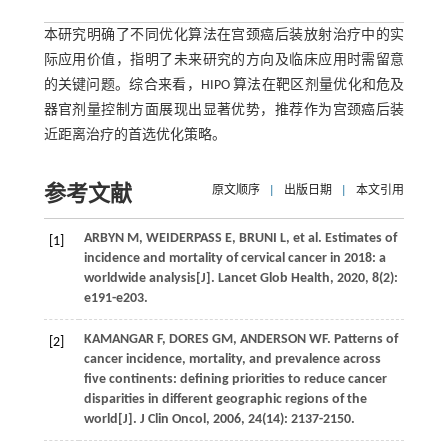
本研究明确了不同优化算法在宫颈癌后装放射治疗中的实
际应用价值，指明了未来研究的方向及临床应用时需留意
的关键问题。综合来看，HIPO 算法在靶区剂量优化和危及
器官剂量控制方面展现出显著优势，推荐作为宫颈癌后装
近距离治疗的首选优化策略。
参考文献
原文顺序
|
出版日期
|
本文引用
ARBYN
M
,
WEIDERPASS
E
,
BRUNI
L
,
et al
. Estimates of
[1]
incidence and mortality of cervical cancer in 2018: a
worldwide analysis[J].
Lancet Glob Health
,
2020
,
8
(2):
e191-e203.
KAMANGAR
F
,
DORES
GM
,
ANDERSON
WF
. Patterns of
[2]
cancer incidence, mortality, and prevalence across
five continents: defining priorities to reduce cancer
disparities in different geographic regions of the
world[J].
J Clin Oncol
,
2006
,
24
(14): 2137-2150.