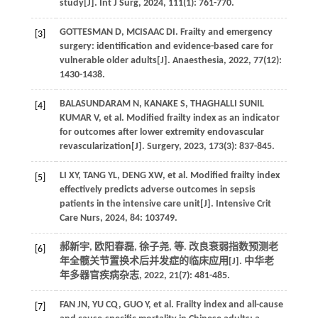
study[J].
Int J Surg
,
2024
,
111
(1): 761-770.
GOTTESMAN
D
,
MCISAAC
DI
. Frailty and emergency
[3]
surgery: identification and evidence-based care for
vulnerable older adults[J].
Anaesthesia
,
2022
,
77
(12):
1430-1438.
BALASUNDARAM
N
,
KANAKE
S
,
THAGHALLI SUNIL
[4]
KUMAR
V
,
et al
. Modified frailty index as an indicator
for outcomes after lower extremity endovascular
revascularization[J].
Surgery
,
2023
,
173
(3): 837-845.
LI
XY
,
TANG
YL
,
DENG
XW
,
et al
. Modified frailty index
[5]
effectively predicts adverse outcomes in sepsis
patients in the intensive care unit[J].
Intensive Crit
Care Nurs
,
2024
,
84
: 103749.
郝新宇, 欧阳春磊, 徐子尧,
等
. 改良衰弱指数预测老
[6]
年全髋关节置换术后并发症的临床应用[J].
中华老
年多器官疾病杂志
,
2022
,
21
(7): 481-485.
FAN
JN
,
YU
CQ
,
GUO
Y
,
et al
. Frailty index and all-cause
[7]