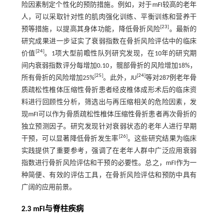
险因素制定个性化的预防措施。例如，对于mFI较高的老年
人，可以采取针对性的肌肉强化训练、平衡训练和营养干
[
23
]
预等措施，以提高其身体功能，降低骨折风险
。最新的
研究成果进一步证实了衰弱指数在骨折风险评估中的临床
[
24
]
价值
。1项大型前瞻性队列研究发现，在10年的研究期
间内衰弱指数评分每增加0.10，髋部骨折的风险增加18%，
[
25
]
[
24
]
所有骨折的风险增加25%
。此外，JU
等对287例老年骨
质疏松性椎体压缩性骨折患者经皮椎体成形术后的临床资
料进行回顾性分析，筛选出与再压缩相关的危险因素，发
现mFI可以作为骨质疏松性椎体压缩性骨折患者再次骨折的
独立预测因子。研究发现针对衰弱状态的老年人进行早期
[
26
]
干预，可以显著降低骨折发生率
。这些研究结果为临床
实践提供了重要参考，强调了在老年人群中广泛应用衰弱
指数进行骨折风险评估和干预的必要性。总之，mFI作为一
种简便、有效的评估工具，在骨折风险评估和预防中具有
广阔的应用前景。
2.3 mFI与脊柱疾病