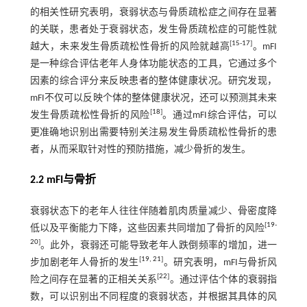
的相关性研究表明，衰弱状态与骨质疏松症之间存在显著
的关联，患者处于衰弱状态，发生骨质疏松症的可能性就
[
15
-
17
]
越大，未来发生骨质疏松性骨折的风险就越高
。mFI
是一种综合评估老年人身体功能状态的工具，它通过多个
因素的综合评分来反映患者的整体健康状况。研究发现，
mFI不仅可以反映个体的整体健康状况，还可以预测其未来
[
18
]
发生骨质疏松性骨折的风险
。通过mFI综合评估，可以
更准确地识别出需要特别关注易发生骨质疏松性骨折的患
者，从而采取针对性的预防措施，减少骨折的发生。
2.2 mFI与骨折
衰弱状态下的老年人往往伴随着肌肉质量减少、骨密度降
[
19
-
低以及平衡能力下降，这些因素共同增加了骨折的风险
20
]
。此外，衰弱还可能导致老年人跌倒频率的增加，进一
[
19
,
21
]
步加剧老年人骨折的发生
。研究表明，mFI与骨折风
[
22
]
险之间存在显著的正相关关系
。通过评估个体的衰弱指
数，可以识别出不同程度的衰弱状态，并根据其具体的风