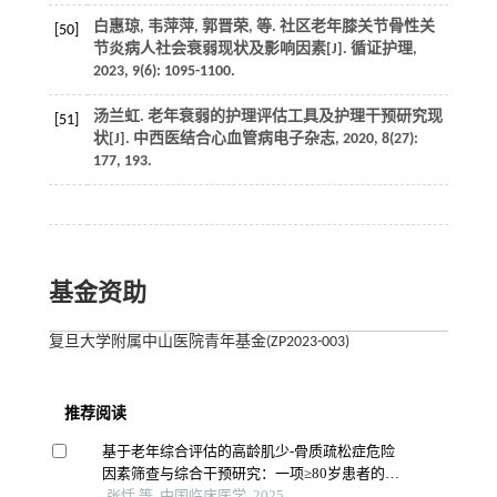
白惠琼, 韦萍萍, 郭晋荣,
等
. 社区老年膝关节骨性关
[50]
节炎病人社会衰弱现状及影响因素[J].
循证护理
,
2023
,
9
(6): 1095-1100.
汤兰虹. 老年衰弱的护理评估工具及护理干预研究现
[51]
状[J].
中西医结合心血管病电子杂志
,
2020
,
8
(27):
177, 193.
基金资助
复旦大学附属中山医院青年基金(ZP2023-003)