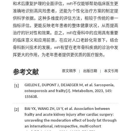
和术后康复护理的全面评估，mFI不仅能够帮助临床医生更
准确地识别高风险患者，还能为个性化治疗方案的制定提
供科学依据。这种多维度的评估方法，相较于传统的单一
指标评估，更能反映老年患者的整体健康状况，从而提高
治疗的针对性和效果。总之，mFI在骨科中的应用具有重要
的临床意义和应用前景，在应对人口老龄化背景下，结合
骨科新兴技术的发展，mFI有望在老年骨科疾病的诊治中发
挥更大的作用，为老年患者提供更优质的医疗服务。
参考文献
原文顺序
|
出版日期
|
本文引用
GIELEN
E
,
DUPONT
J
,
DEJAEGER
M
,
et al
. Sarcopenia,
[1]
osteoporosis and frailty[J].
Metabolism
,
2023
,
145
:
155638.
BAI
YX
,
WANG
ZH
,
LV
Y
,
et al
. Association between
[2]
frailty and acute kidney injury after cardiac surgery:
unraveling the moderation effect of body fat through
an international, retrospective, multi-cohort