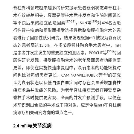
脊柱外科领域越来越多的研究提示患者衰弱状态与脊柱手
术疗效较差相关，衰弱是脊柱术后并发症和住院时间延长
[
27
-
28
]
[
29
]
等不良后果的独立危险因素
。SUN等
对426名因退
行性脊柱疾病和畸形而接受选择性后路胸腰椎融合术的患
者进行了回顾性队列研究，结果发现根据mFI被视为衰弱状
态的患者高达15.5%。在多节段脊柱融合手术患者中，mFI
[
30
]
是患者并发症发生的重要独立预测因素。PORCHE等
的回
顾性研究发现，接受腰椎融合术的老年衰弱患者功能恢复
更差，即使在实施快速康复组中，衰弱患者的功能恢复时
[
31
]
间也比对照组患者更长。CAMINO-WILLHUBER等
的研究
认为衰弱状态以及低白蛋白血症同时存在会显著增加脊柱
疾病术后并发症的风险。为老年脊柱疾病患者在接受复杂
脊柱手术时提供更客观、全面的并发症预测手段，以便在
术前识别出合适的手术或干预对象，应是今后mFI在脊柱疾
病诊疗相关研究方向的重点之一。
2.4 mFI与关节疾病