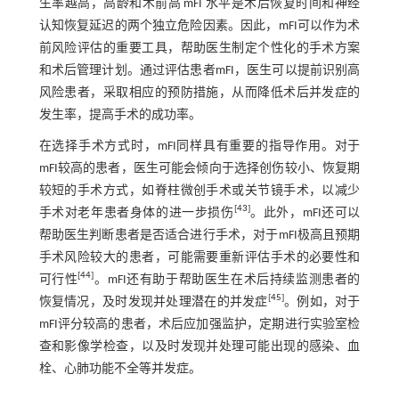
生率越高，高龄和术前高 mFI 水平是术后恢复时间和神经
认知恢复延迟的两个独立危险因素。因此，mFI可以作为术
前风险评估的重要工具，帮助医生制定个性化的手术方案
和术后管理计划。通过评估患者mFI，医生可以提前识别高
风险患者，采取相应的预防措施，从而降低术后并发症的
发生率，提高手术的成功率。
在选择手术方式时，mFI同样具有重要的指导作用。对于
mFI较高的患者，医生可能会倾向于选择创伤较小、恢复期
较短的手术方式，如脊柱微创手术或关节镜手术，以减少
[
43
]
手术对老年患者身体的进一步损伤
。此外，mFI还可以
帮助医生判断患者是否适合进行手术，对于mFI极高且预期
手术风险较大的患者，可能需要重新评估手术的必要性和
[
44
]
可行性
。mFI还有助于帮助医生在术后持续监测患者的
[
45
]
恢复情况，及时发现并处理潜在的并发症
。例如，对于
mFI评分较高的患者，术后应加强监护，定期进行实验室检
查和影像学检查，以及时发现并处理可能出现的感染、血
栓、心肺功能不全等并发症。