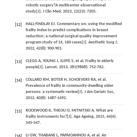
robotic surgery?A multicenter observational
study[J].
J Clin Med
,
2023
,
12
(23): 7205.
HALL-FINDLAY
EJ
. Commentary on: using the modified
[12]
frailty index to predict complications in breast
reduction: a national surgical quality improvement
program study of 14, 160 cases[J].
Aesthetic Surg J
,
2022
,
42
(8): 900-901.
CLEGG
A
,
YOUNG
J
,
ILIFFE
S
,
et al
. Frailty in elderly
[13]
people[J].
Lancet
,
2013
,
381
(9868): 752-762.
COLLARD
RM
,
BOTER
H
,
SCHOEVERS
RA
,
et al
.
[14]
Prevalence of frailty in community-dwelling older
persons: a systematic review[J].
J Am Geriatr Soc
,
2012
,
60
(8): 1487-1492.
ROCKWOOD
K
,
THEOU
O
,
MITNITSKI
A
. What are
[15]
frailty instruments for?[J].
Age Ageing
,
2015
,
44
(4):
545-547.
LI
GW
,
THABANE
L
,
PAPAIOANNOU
A
,
et al
. An
[16]