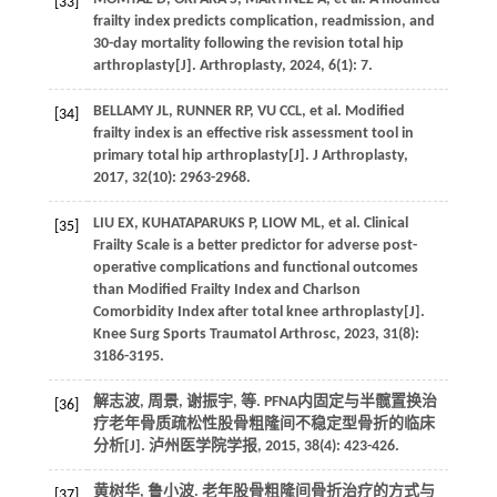
[33]
frailty index predicts complication, readmission, and
30-day mortality following the revision total hip
arthroplasty[J].
Arthroplasty
,
2024
,
6
(1): 7.
BELLAMY
JL
,
RUNNER
RP
, VU CCL,
et al
. Modified
[34]
frailty index is an effective risk assessment tool in
primary total hip arthroplasty[J].
J Arthroplasty
,
2017
,
32
(10): 2963-2968.
LIU
EX
,
KUHATAPARUKS
P
,
LIOW
ML
,
et al
. Clinical
[35]
Frailty Scale is a better predictor for adverse post-
operative complications and functional outcomes
than Modified Frailty Index and Charlson
Comorbidity Index after total knee arthroplasty[J].
Knee Surg Sports Traumatol Arthrosc
,
2023
,
31
(8):
3186-3195.
解志波, 周景, 谢振宇,
等
. PFNA内固定与半髋置换治
[36]
疗老年骨质疏松性股骨粗隆间不稳定型骨折的临床
分析[J].
泸州医学院学报
,
2015
,
38
(4): 423-426.
黄树华, 鲁小波. 老年股骨粗隆间骨折治疗的方式与
[37]