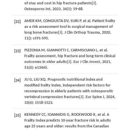
of stay and cost in hip fracture patients[J].
Osteoporos Int
,
2023
,
34
(1): 59-68.
AMER
KM
,
CONGIUSTA
DV
,
SURI
P
,
et al
. Patient frailty
[22]
as a risk assessment tool in surgical management of
long bone fractures[J].
J Clin Orthop Trauma
,
2020
,
11
(): s591-595.
PIZZONIA
M
,
GIANNOTTI
C
,
CARMISCIANO
L
,
et al
.
[23]
Frailty assessment, hip fracture and long-term clinical
outcomes in older adults[J].
Eur J Clin Invest
,
2021
,
51
(4): e13445.
JU
G
,
LIU
XQ
. Prognostic nutritional index and
[24]
modified frailty index, independent risk factors for
recompression in elderly patients with osteoporotic
vertebral compression fractures[J].
Eur Spine J
,
2024
,
33
(4): 1518-1523.
KENNEDY
CC
,
IOANNIDIS
G
,
ROCKWOOD
K
,
et al
. A
[25]
Frailty Index predicts 10-year fracture risk in adults
age 25 years and older: results from the Canadian