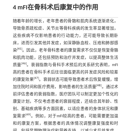
4 mFI在骨科术后康复中的作用
随着年龄的增长，老年患者的骨骼和肌肉系统逐渐退化，
导致骨质疏松症、关节炎等骨科疾病的发生率显著增加，
这些疾病不仅影响患者的行动能力，还可能导致长期卧
床，进而引发其他并发症，如深静脉血栓、压疮和肺部感
[
45
]
染
。因此，老年骨科患者的康复需求不仅仅是恢复骨骼
和肌肉功能，还包括预防和治疗并发症，以提高整体生活
[
46
]
质量
。衰弱指数与骨科手术预后的关系研究表明，mFI
高的患者在骨科手术后往往面临更高的并发症风险和较差
[
47
]
的康复效果
。衰弱状态可能导致患者术后恢复缓慢，增
[
48
]
加住院时间和医疗费用，影响患者的生活质量
。通过术
前评估患者的衰弱指数，医疗团队可以制定更加个性化的
康复计划，不仅考虑患者的衰弱程度，还结合其年龄、性
别、基础疾病等多方面因素，以适应患者的身体状况和康
[
49
]
复需求
。例如，对于mFI较高的患者，可能需要更加温
和的康复方案，根据患者的具体情况调整康复强度和时
间，包括早期物理治疗和营养支持，以减少术后并发症，