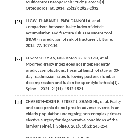
Multicentre Osteoporosis Study (CaMos)[J].
Osteoporos Int
,
2014
,
25
(12): 2825-2832.
LI
GW
,
THABANE
L
,
PAPAIOANNOU
A
,
et al
.
[26]
Comparison between frailty index of deficit
accumulation and fracture risk assessment tool
(FRAX) in prediction of risk of fractures[J].
Bone
,
2015
,
77
: 107-114.
ELSAMADICY
AA
,
FREEDMAN
IG
, KOO AB,
et al
.
[27]
Modified-frailty index does not independently
predict complications, hospital length of stay or 30-
day readmission rates following posterior lumbar
decompression and fusion for spondylolisthesis[J].
Spine J
,
2021
,
21
(11): 1812-1821.
CHAREST-MORIN
R
,
STREET
J
,
ZHANG
HL
,
et al
. Frailty
[28]
and sarcopenia do not predict adverse events in an
elderly population undergoing non-complex primary
elective surgery for degenerative conditions of the
lumbar spine[J].
Spine J
,
2018
,
18
(2): 245-254.