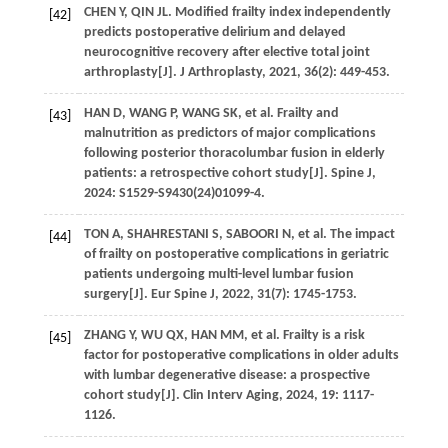
CHEN
Y
,
QIN
JL
. Modified frailty index independently
[42]
predicts postoperative delirium and delayed
neurocognitive recovery after elective total joint
arthroplasty[J].
J Arthroplasty
,
2021
,
36
(2): 449-453.
HAN
D
,
WANG
P
,
WANG
SK
,
et al
. Frailty and
[43]
malnutrition as predictors of major complications
following posterior thoracolumbar fusion in elderly
patients: a retrospective cohort study[J].
Spine J
,
2024
: S1529-S9430(24)01099-4.
TON A,
SHAHRESTANI
S
,
SABOORI
N
,
et al
. The impact
[44]
of frailty on postoperative complications in geriatric
patients undergoing multi-level lumbar fusion
surgery[J].
Eur Spine J
,
2022
,
31
(7): 1745-1753.
ZHANG
Y
,
WU
QX
,
HAN
MM
,
et al
. Frailty is a risk
[45]
factor for postoperative complications in older adults
with lumbar degenerative disease: a prospective
cohort study[J].
Clin Interv Aging
,
2024
,
19
: 1117-
1126.