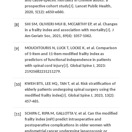
and cause-specific mortality in Chinese adults: a
prospective cohort study[J].
Lancet Public Health
,
2020
,
5
(12): e650-e660.
SHI
SM
,
OLIVIERI-MUI
B
,
MCCARTHY
EP
,
et al
. Changes
[8]
in a frailty index and association with mortality[J].
J
Am Geriatr Soc
,
2021
,
69
(4): 1057-1062.
MOUCHTOURIS
N
,
LUCK
T
,
LOCKE
K
,
et al
. Comparison
[9]
of 5-item and 11-item modified frailty index as
predictors of functional independence in patients
with spinal cord injury[J].
Global Spine J
,
2023
:
21925682231211279.
KWEH
BTS
,
LEE
HQ
,
TAN
T
,
et al
. Risk stratification of
[10]
elderly patients undergoing spinal surgery using the
modified frailty index[J].
Global Spine J
,
2023
,
13
(2):
457-465.
SCHIPA
C
,
RIPA
M
,
GALLOTTA
V
,
et al
. Can the modified
[11]
frailty index (mFI) predict intraoperative and
postoperative complications in older women with
endometrial cancer undergoing laparoscopic or