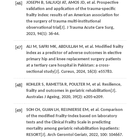
JOSEPH
B
,
SALJUQI
AT
,
AMOS
JD
,
et al
. Prospective
[46]
validation and application of the trauma-specific
frailty index: results of an American association for
the surgery of trauma multi-institutional
observational trial[J].
J Trauma Acute Care Surg
,
2023
,
94
(1): 36-44.
ALI M,
SAFRI
MK
,
ABDULLAH
M
,
et al
. Modified frailty
[47]
index as a predictor of adverse outcomes in elective
primary hip and knee replacement surgery patients
at a tertiary care hospital in Pakistan: a cross-
sectional study[J].
Cureus
,
2024
,
16
(3): e55783.
KOHLER
S
,
RAMETTA
R
,
POULTER
M
,
et al
. Resilience,
[48]
frailty and outcomes in geriatric rehabilitation[J].
Australas J Ageing
,
2020
,
39
(2): e205-e209.
SOH CH,
GUAN
LH
,
REIJNIERSE
EM
,
et al
. Comparison
[49]
of the modified Frailty-Index based on laboratory
tests and the Clinical Frailty Scale in predicting
mortality among geriatric rehabilitation inpatients:
RESORT[J].
Arch Gerontol Geriatr
,
2022
,
100
: 104667.