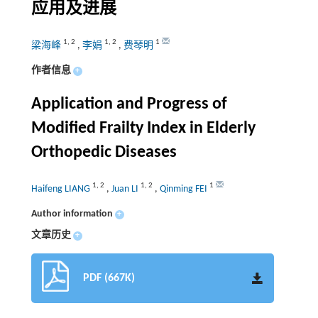
应用及进展
1
,
2
1
,
2
1
梁海峰
,
李娟
,
费琴明
作者信息
+
Application and Progress of
Modified Frailty Index in Elderly
Orthopedic Diseases
1
,
2
1
,
2
1
Haifeng LIANG
,
Juan LI
,
Qinming FEI
Author information
+
文章历史
+
PDF (667K)