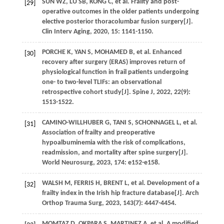
SUN
WZ
,
LU
SB
,
KONG
C
,
et al
. Frailty and post-
[29]
operative outcomes in the older patients undergoing
elective posterior thoracolumbar fusion surgery[J].
Clin Interv Aging
,
2020
,
15
: 1141-1150.
PORCHE
K
,
YAN
S
,
MOHAMED
B
,
et al
. Enhanced
[30]
recovery after surgery (ERAS) improves return of
physiological function in frail patients undergoing
one- to two-level TLIFs: an observational
retrospective cohort study[J].
Spine J
,
2022
,
22
(9):
1513-1522.
CAMINO-WILLHUBER
G
,
TANI
S
,
SCHONNAGEL
L
,
et al
.
[31]
Association of frailty and preoperative
hypoalbuminemia with the risk of complications,
readmission, and mortality after spine surgery[J].
World Neurosurg
,
2023
,
174
: e152-e158.
WALSH
M
,
FERRIS
H
,
BRENT
L
,
et al
. Development of a
[32]
frailty index in the Irish hip fracture database[J].
Arch
Orthop Trauma Surg
,
2023
,
143
(7): 4447-4454.
MOMTAZ
D
,
OKPARA
S
,
MARTINEZ
A
,
et al
. A modified