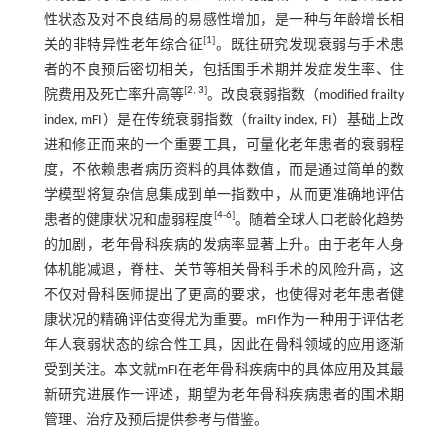
性状态及对不良结局的易感性增加，是一种与年龄增长相
[
1
]
关的非特异性老年综合征
。既往研究发现衰弱与手术患
者的不良预后密切相关，包括围手术期并发症发生率、住
[
2
,
3
]
院费用及死亡率升高等
。改良衰弱指数（modified frailty
index, mFI）是在传统衰弱指数（frailty index, FI）基础上改
进和修正而来的一个重要工具，可量化老年患者的衰弱程
度，不依赖患者病历资料的具体数值，而是通过简单的数
学模型将复杂信息集成到单一指数中，从而更准确地评估
[
4
-
6
]
患者的健康状况和虚弱程度
。随着全球人口老龄化趋势
的加剧，老年骨科疾病的发病率显著上升。由于老年人身
体机能减退，脊柱、关节等相关骨科手术的风险升高，这
不仅对骨科医师提出了更高的要求，也使得对老年患者健
康状况的精确评估变得尤为重要。mFI作为一种用于评估老
年人衰弱状态的综合性工具，因此在骨科领域的应用逐渐
受到关注。本文就mFI在老年骨科疾病中的具体应用及其最
新研究进展作一评述，期望为老年骨科疾病患者的围术期
管理、治疗及预后提供参考与借鉴。