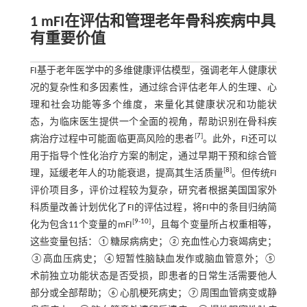
1 mFI在评估和管理老年骨科疾病中具
有重要价值
FI基于老年医学中的多维健康评估模型，强调老年人健康状
况的复杂性和多因素性，通过综合评估老年人的生理、心
理和社会功能等多个维度，来量化其健康状况和功能状
态，为临床医生提供一个全面的视角，帮助识别在骨科疾
[
7
]
病治疗过程中可能面临更高风险的患者
。此外，FI还可以
用于指导个性化治疗方案的制定，通过早期干预和综合管
[
8
]
理，延缓老年人的功能衰退，提高其生活质量
。但传统FI
评价项目多，评价过程较为复杂，研究者根据美国国家外
科质量改善计划优化了FI的评估过程，将FI中的条目归纳简
[
9
-
10
]
化为包含11个变量的mFI
，且每个变量所占权重相等，
这些变量包括：①糖尿病病史；②充血性心力衰竭病史；
③高血压病史；④短暂性脑缺血发作或脑血管意外；⑤
术前独立功能状态是否受损，即患者的日常生活需要他人
部分或全部帮助；⑥心肌梗死病史；⑦周围血管病变或静