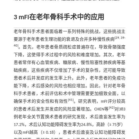
3 mFI在老年骨科手术中的应用
老年骨科手术患者面临着一系列特殊的挑战，这些挑战主
[
29
,
39
-
要源于老年患者生理功能的衰退及合并多种慢性疾病
40
]
。首先，老年患者骨质疏松症普遍存在，导致骨骼强度
下降，这使得手术过程中的风险和难度增加。其次，老年
患者常伴有心血管疾病、糖尿病、慢性阻塞性肺疾病等基
础疾病，这些疾病不仅增加了手术的复杂性，还可能导致
患者术后并发症的发生率上升。此外，老年患者的免疫功
能下降，术后感染的风险也相应增加。因此，针对老年骨
科手术患者，术前评估和术中管理需要更加细致全面，以
[
41
]
确保手术的安全性和有效性
。研究表明，mFI评分较高
[
42
]
的患者术后发生并发症的风险显著增加。CHEN等
对383
例老年全关节置换术患者的研究发现，术后谵妄发生率为
17.2%，术后认知功能障碍发生率为24.8%，高龄（≥ 75岁）
以及mFI越高（≥ 0.18），患者术后谵妄及认知功能障碍发