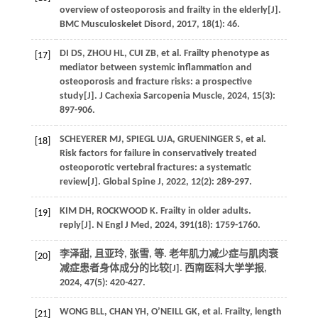
overview of osteoporosis and frailty in the elderly[J].
BMC Musculoskelet Disord
,
2017
,
18
(1): 46.
DI
DS
,
ZHOU
HL
,
CUI
ZB
,
et al
. Frailty phenotype as
[17]
mediator between systemic inflammation and
osteoporosis and fracture risks: a prospective
study[J].
J Cachexia Sarcopenia Muscle
,
2024
,
15
(3):
897-906.
SCHEYERER
MJ
,
SPIEGL
UJA
,
GRUENINGER
S
,
et al
.
[18]
Risk factors for failure in conservatively treated
osteoporotic vertebral fractures: a systematic
review[J].
Global Spine J
,
2022
,
12
(2): 289-297.
KIM
DH
,
ROCKWOOD
K
. Frailty in older adults.
[19]
reply[J].
N Engl J Med
,
2024
,
391
(18): 1759-1760.
李泽甜, 且亚玲, 张雪,
等
. 老年肌力减少症与肌肉衰
[20]
减症患者身体成分的比较[J].
西南医科大学学报
,
2024
,
47
(5): 420-427.
WONG
BLL
,
CHAN
YH
,
O’NEILL
GK
,
et al
. Frailty, length
[21]