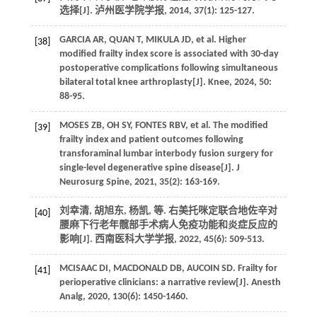
选择[J].
泸州医学院学报
,
2014
,
37
(1): 125-127.
GARCIA
AR
,
QUAN
T
,
MIKULA
JD
,
et al
. Higher
[38]
modified frailty index score is associated with 30-day
postoperative complications following simultaneous
bilateral total knee arthroplasty[J].
Knee
,
2024
,
50
:
88-95.
MOSES
ZB
, OH SY,
FONTES
RBV
,
et al
. The modified
[39]
frailty index and patient outcomes following
transforaminal lumbar interbody fusion surgery for
single-level degenerative spine disease[J].
J
Neurosurg Spine
,
2021
,
35
(2): 163-169.
刘幸清, 胡旭东, 杨凯,
等
. 右美托咪定联合地佐辛对
[40]
腰麻下行老年髋部手术病人免疫功能和炎症反应的
影响[J].
西南医科大学学报
,
2022
,
45
(6): 509-513.
MCISAAC
DI
,
MACDONALD
DB
,
AUCOIN
SD
. Frailty for
[41]
perioperative clinicians: a narrative review[J].
Anesth
Analg
,
2020
,
130
(6): 1450-1460.