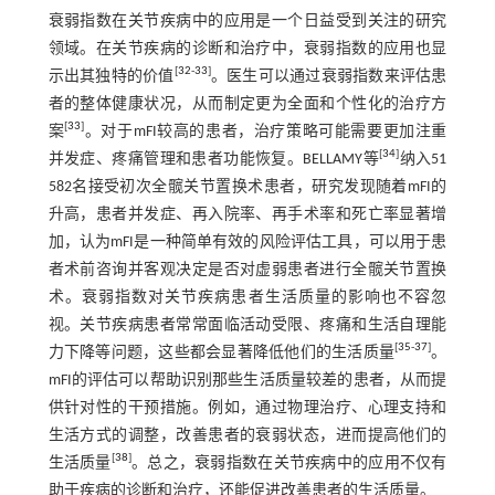
衰弱指数在关节疾病中的应用是一个日益受到关注的研究
领域。在关节疾病的诊断和治疗中，衰弱指数的应用也显
[
32
-
33
]
示出其独特的价值
。医生可以通过衰弱指数来评估患
者的整体健康状况，从而制定更为全面和个性化的治疗方
[
33
]
案
。对于mFI较高的患者，治疗策略可能需要更加注重
[
34
]
并发症、疼痛管理和患者功能恢复。BELLAMY等
纳入51
582名接受初次全髋关节置换术患者，研究发现随着mFI的
升高，患者并发症、再入院率、再手术率和死亡率显著增
加，认为mFI是一种简单有效的风险评估工具，可以用于患
者术前咨询并客观决定是否对虚弱患者进行全髋关节置换
术。衰弱指数对关节疾病患者生活质量的影响也不容忽
视。关节疾病患者常常面临活动受限、疼痛和生活自理能
[
35
-
37
]
力下降等问题，这些都会显著降低他们的生活质量
。
mFI的评估可以帮助识别那些生活质量较差的患者，从而提
供针对性的干预措施。例如，通过物理治疗、心理支持和
生活方式的调整，改善患者的衰弱状态，进而提高他们的
[
38
]
生活质量
。总之，衰弱指数在关节疾病中的应用不仅有
助于疾病的诊断和治疗，还能促进改善患者的生活质量。