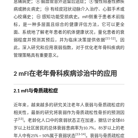
息痛病史；⑧脑血管意外遗留后遗症；⑨慢性阻塞性肺疾
病或肺炎病史；⑩有经皮冠状动脉介入治疗、心脏手术或
心绞痛史；⑪感知功能受损病史。mFI侧重于患者术前指
标，是一种多层面且综合的健康评估方法，它可以更全
面、系统地了解老年患者的机体健康状况，量化患者的衰
[
11
-
12
]
弱程度并预测其预后，并为临床决策提供依据
。因
此，深入研究和应用衰弱指数，对于优化老年骨科疾病的
管理策略具有重要意义。
2 mFI在老年骨科疾病诊治中的应用
2.1 mFI与骨质疏松症
近年来，越来越多的研究关注老年人衰弱与骨质疏松症的
相关性，最新的研究将衰弱作为骨质疏松性骨折的预测因
[
13
]
子
。老龄化人口中的衰弱状态正在加速，据估计全球65
岁以上社区居民的总体衰弱患病率为10.7%，85岁以上的老
[
13
-
14
]
年人中有25% ~ 50%属于衰弱状态
。衰弱与骨质疏松症