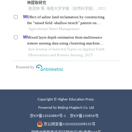
Copyright © Higher Education Press.
Powered by Beijing Magtech Co. Ltd
京ICP备12020869号-1
京ICP备150856号
京公网安备11010202008535号