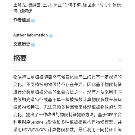
王慧龙, 费鲜芸, 王圳, 高亚军, 何冬梅, 徐世康, 马丹丹, 伏德
伟, 鞠海建
作者信息
+
Author information
+
文章历史
+
摘要
物候特征是植被随自然气候变化而产生的具有一定规律的
变化，不同植被的物候特征存在差异，因此基于物候特征
进行分类是植被分类的重要方法之一。现有方法采用不同
物候期光谱特征或基于单一植被指数计算物候参数来获取
植被物候特征，无法兼顾多种因素来体现植被物候的动态
变化。提出了一种改进的物候特征提取方法，基于GEE平台
利用时序Sentinel-2影像和多种植被指数构建物候模型，并
采用NDVI,EVI,GCVI计算物候参数，最后利用不同特征训练