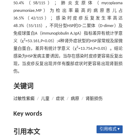
50.4%（58/115）；肺炎支原体（mycoplasma
pneumoniae,MP）为检出率最高的病原患儿占
36.5%（42/115）；感染时皮疹反复发生率高达
48.3%（55/115），不同分型HSP的D-二聚体（D-dimer）及
免疫球蛋白A（immunoglobulin A,IgA）指标差异有统计学意
2
义（χ
=53.161,P<0.05）;4种肾外症状型的HSP尿常规及尿微
2
量白蛋白，差异有统计学意义（χ
=13.754,P<0.05）。结论
感染为HSP发病主要诱因，当存在感染时皮疹更容易反复出
现，当皮疹反复出现并伴有腹部症状时更容易出现肾脏损
伤。
关键词
过敏性紫癜
/
儿童
/
症状
/
病原
/
肾脏损伤
Key words
引用格式 ▾
引用本文