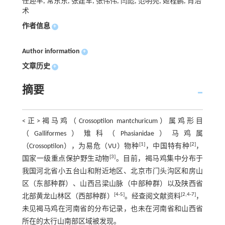
任迎丰, 常东东, 张建军, 张伟伟, 闫彪, 范明亮, 姬程鹏, 肖治
术
作者信息
+
Author information
+
文章历史
+
摘要
<正>褐马鸡（Crossoptilon mantchuricum）属鸡形目
（Galliformes）雉科（Phasianidae）马鸡属
[1]
[2]
（Crossoptilon），为易危（VU）物种
，中国特有种
，
[3]
国家一级重点保护野生动物
。目前，褐马鸡集中分布于
我国河北省小五台山和附近地区、北京市门头沟区和房山
区（东部种群）、山西吕梁山脉（中部种群）以及陕西省
[4-5]
[2,4-7]
北部黄龙山林区（西部种群）
。经查阅文献资料
，
未见褐马鸡在河南省的分布记录，也未在河南省和山西省
所在的太行山南部区域被发现。