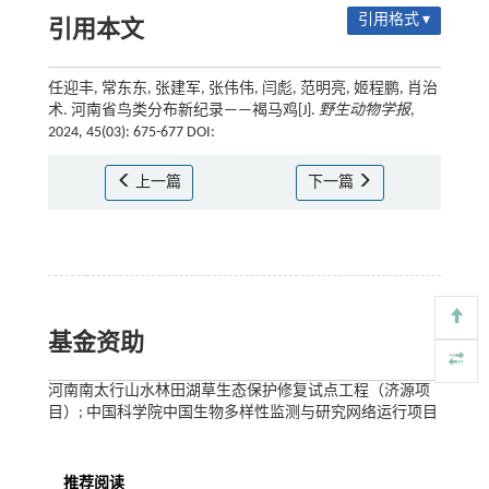
引用格式 ▾
引用本文
任迎丰, 常东东, 张建军, 张伟伟, 闫彪, 范明亮, 姬程鹏, 肖治
术. 河南省鸟类分布新纪录——褐马鸡[J].
野生动物学报
,
2024, 45(03): 675-677 DOI:
上一篇
下一篇
基金资助
河南南太行山水林田湖草生态保护修复试点工程（济源项
目）; 中国科学院中国生物多样性监测与研究网络运行项目