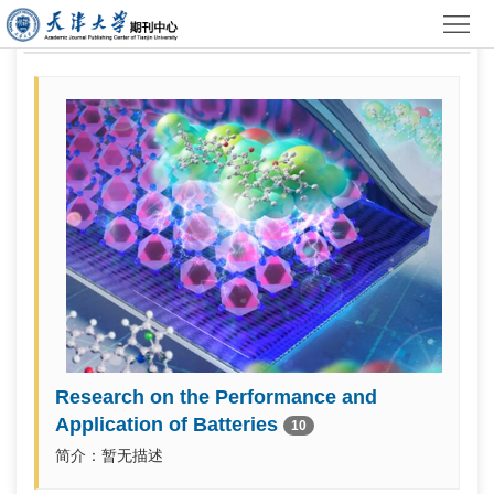
首
专题
页
平
台
加
介
入
投
绍
我
稿
联
们
须
系
知
我
们
Research on the Performance and
Application of Batteries
10
简介：暂无描述