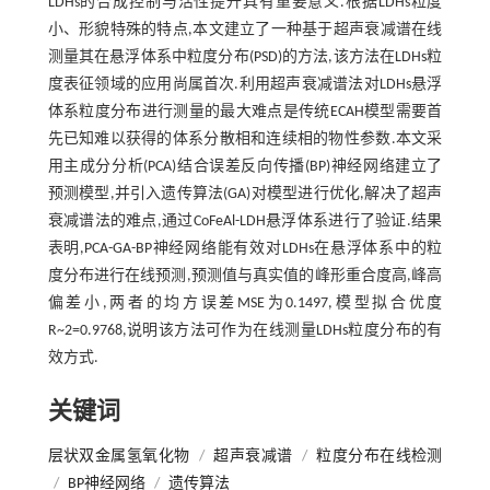
LDHs的合成控制与活性提升具有重要意义.根据LDHs粒度
小、形貌特殊的特点,本文建立了一种基于超声衰减谱在线
测量其在悬浮体系中粒度分布(PSD)的方法,该方法在LDHs粒
度表征领域的应用尚属首次.利用超声衰减谱法对LDHs悬浮
体系粒度分布进行测量的最大难点是传统ECAH模型需要首
先已知难以获得的体系分散相和连续相的物性参数.本文采
用主成分分析(PCA)结合误差反向传播(BP)神经网络建立了
预测模型,并引入遗传算法(GA)对模型进行优化,解决了超声
衰减谱法的难点,通过CoFeAl-LDH悬浮体系进行了验证.结果
表明,PCA-GA-BP神经网络能有效对LDHs在悬浮体系中的粒
度分布进行在线预测,预测值与真实值的峰形重合度高,峰高
偏差小,两者的均方误差MSE为0.1497,模型拟合优度
R~2=0.9768,说明该方法可作为在线测量LDHs粒度分布的有
效方式.
关键词
层状双金属氢氧化物
/
超声衰减谱
/
粒度分布在线检测
/
BP神经网络
/
遗传算法