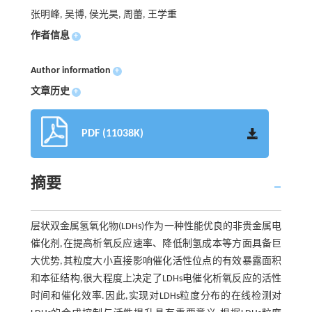
张明峰, 吴博, 侯光昊, 周蕾, 王学重
作者信息
+
Author information
+
文章历史
+
PDF (11038K)
摘要
层状双金属氢氧化物(LDHs)作为一种性能优良的非贵金属电
催化剂,在提高析氧反应速率、降低制氢成本等方面具备巨
大优势,其粒度大小直接影响催化活性位点的有效暴露面积
和本征结构,很大程度上决定了LDHs电催化析氧反应的活性
时间和催化效率.因此,实现对LDHs粒度分布的在线检测对