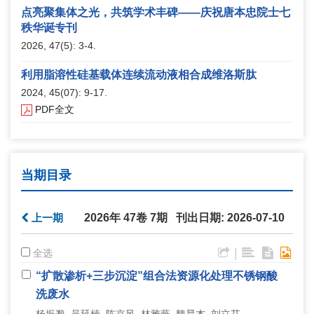
点亮聚集体之光，共筑学术丰碑——庆祝唐本忠院士七
秩华诞专刊
2026, 47(5): 3-4.
利用脂溶性硅基载体连续流动液相合成维洛斯肽
2024, 45(07): 9-17.
PDF全文
当期目录
上一期
2026年 47卷 7期 刊出日期: 2026-07-10
|
全选
“扩散渗析+三步沉淀”组合法资源化处理不锈钢酸
洗废水
杨振邈, 吴延楠, 陈京风, 林雅薇, 魏晨杰, 刘立芬