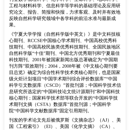
工程与材料科学、信息科学等学科的基础理论及应用研
究论文、报告、简报和快报，力求客观、及时并有效地
反映自然科学研究领域中各学科的前沿水准与最新成
果。
《宁夏大学学报（自然科学版
中英文
）》是中文科技核
心期刊、
RCCSE中国核心学术期刊、中国高校优秀科
技期刊、中国高校民族类优秀科技期刊、全国民族地区
自然科学版“十佳”期刊、中国北方优秀期刊和宁夏最佳
科技期刊。2001年被国家新闻出版总署确定为“中国期
刊方阵”双效期刊；2004，2008年被《中文核心期刊要
目总览》确定为综合性科学技术类核心期刊，也是国家
级火炬计划项目“中国学术期刊综合评价数据库”“中国
科学引文数据库（CSCD）”首批刊源；中国科学技术信
息研究所选定的“中国科技论文统计源期刊”和中国科技
核心期刊；国家科学技术部等联合开发的“中国科学技
术期刊文摘（CSTA）数据库”首批刊源；中国科学
院“中国科学文献数据库”固定引用期刊。
刊发的学术论文先后被俄罗斯《文摘杂志》（
AJ）、美
国《工程索引》（EI）、美国《化学文摘》（CA）、