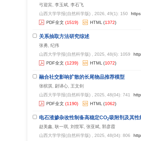
弓迎宾, 李玉斌, 李石飞
山西大学学报(自然科学版)
, 2026, 49(1): 150
http
PDF全文
(1519)
HTML
(
1372
)
关系抽取方法研究综述
张勇, 纪伟
山西大学学报(自然科学版)
, 2025, 48(6): 1059
htt
PDF全文
(1239)
HTML
(
1072
)
融合社交影响扩散的长尾物品推荐模型
张槟淇, 尉译心, 王文剑
山西大学学报(自然科学版)
, 2025, 48(04): 741
htt
PDF全文
(1190)
HTML
(
1062
)
电石渣掺杂改性制备高稳定CO
吸附剂及其性
2
赵美鑫, 耿一琪, 刘世军, 张亚斌, 郭彦霞
山西大学学报(自然科学版)
, 2025, 48(04): 806
htt