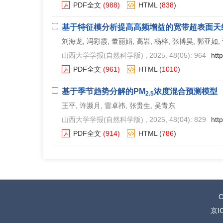
PDF全文
(988)
HTML
(
838
)
基于特征模分析提高高频增益的宽带超表面天
刘海龙, 冯彩霞, 董丽娟, 高岩, 杨梓, 张博昊, 郭亚如,
山西大学学报(自然科学版)
, 2025, 48(05): 964
htt
PDF全文
(961)
HTML
(
1010
)
基于季节趋势分解的PM
浓度混合预测模型
2.5
王平, 许濒月, 雷卓祎, 张贵生, 吴青东
山西大学学报(自然科学版)
, 2025, 48(04): 829
htt
PDF全文
(914)
HTML
(
786
)
C
京I