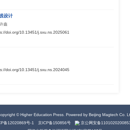
线设计
 许鑫
ps://doi.org/10.13451/j.sxu.ns.2025061
ps://doi.org/10.13451/j.sxu.ns.2024045
opyright © Higher Education Press.
Powered by Beijing Magtech Co. L
CP备12020869号-1
京ICP备150856号
京公网安备110102020085