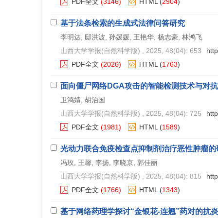
PDF全文
(3146)
HTML
(
2904
)
基于法条检索的生成式法律问答研究
李明达, 邸洪波, 孙媛媛, 王艳华, 杨志豪, 林鸿飞
山西大学学报(自然科学版)
, 2025, 48(04): 653
htt
PDF全文
(2026)
HTML
(
1763
)
面向僵尸网络DGA攻击的智能检测技术与对
卫鸿婧, 胡治国
山西大学学报(自然科学版)
, 2025, 48(04): 725
htt
PDF全文
(1981)
HTML
(
1589
)
光动力联合免疫检查点抑制剂治疗恶性肿瘤的
冯玫, 王馨, 李扬, 李晓京, 郭佳丽
山西大学学报(自然科学版)
, 2025, 48(04): 815
htt
PDF全文
(1766)
HTML
(
1343
)
基于网络药理学探讨“金银花-连翘”药对的抗