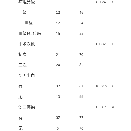
病理分级
0.194
0.908
Ⅱ级
12
46
Ⅱ~Ⅲ级
17
54
Ⅲ级+原位癌
16
55
手术次数
0.032
0.858
初次
21
70
二次
24
85
创面出血
有
32
67
10.848
0.001
无
13
88
创口感染
15.071
<0.001
有
37
77
无
8
78