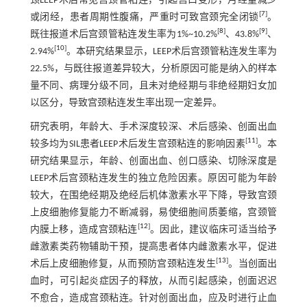
颈LEEP术后常见宫颈管粘连，引起宫口变形，月经量减少
[
7
]
或闭经，患者周期性腹痛，严重时可致宫颈完全闭锁
。
[
8
]
[
9
]
既往报道术后宫颈管粘连发生率为1%~10.2%
、43.8%
、
[
10
]
2.94%
。本研究结果显示，LEEP术后宫颈管粘连发生率为
22.5%，与既往报道差异较大，分析原因可能是纳入的样本
量不同、病理分级不同，且未对绝经期与非绝经期妇女加
以区分，导致宫颈粘连发生率出现一定差异。
研究表明，年龄大、手术深度较深、术后感染、创面出血
[
11
]
较多均为SIL患者LEEP术后发生宫颈粘连的影响因素
。本
研究结果显示，年龄、创面出血、创口感染、切除深度是
LEEP术后宫颈粘连发生的独立危险因素。原因可能为年龄
较大，在围绝经期及绝经后机体激素水平下降，导致宫颈
上皮细胞修复能力不断减弱，易使细胞间质萎缩，宫颈管
[
12
]
内膜上移，造成宫颈粘连
。因此，建议临床可适当给予
雌激素类药物辅助干预，提高患者体内雌激素水平，促进
[
13
]
术后上皮细胞修复，从而预防宫颈粘连发生
。当创面出
血时，可引起炎症因子的释放，从而引起感染，创面迟迟
不愈合，造成宫颈粘连。针对创面出血，应及时进行止血