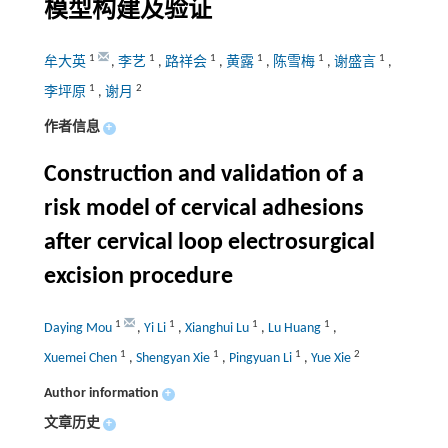
模型构建及验证
1
1
1
1
1
1
牟大英
,
李艺
,
路祥会
,
黄露
,
陈雪梅
,
谢盛言
,
1
2
李坪原
,
谢月
作者信息
+
Construction and validation of a
risk model of cervical adhesions
after cervical loop electrosurgical
excision procedure
1
1
1
1
Daying Mou
,
Yi Li
,
Xianghui Lu
,
Lu Huang
,
1
1
1
2
Xuemei Chen
,
Shengyan Xie
,
Pingyuan Li
,
Yue Xie
Author information
+
文章历史
+