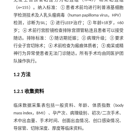
无发生宫颈管粘连分为粘连组（
n
=45）和未粘连组
（
n
=155）。纳入标准：①患者术前均进行利普液基细胞
学检测技术及人乳头瘤病毒（human papilloma virus，HPV）
检测，诊断为SIL；②进行LEEP治疗；③年龄≥18岁，≤60
岁；④术前行宫腔镜检查排除宫颈管粘连且患者可以接受
随访。排除标准：①随访期妊娠；②病理升级；③要求
行全子宫切除术；④术前检查为瘢痕体质者；⑤痴呆或精
神行为异常使患者无法门诊随访。所有手术均由同医护团
队操作执行。
1.2 方法
1.2.1 收集资料
临床数据采集表包括一般资料、年龄、体质指数（body
mass index，BMI）、孕产次、病理级别、初次/二次手术、
术中出血量、手术时间、创面出血情况、创口感染情况、
导尿管、切除深度、厚度等临床资料。