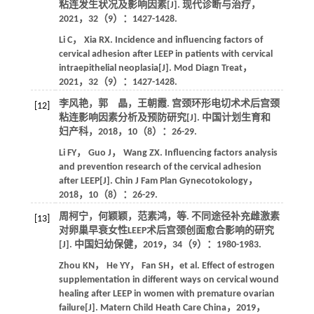
粘连发生状况及影响因素[J].
现代诊断与治疗
，
2021
，
32
（9）：1427-1428.
Li
C
，
Xia
RX
. Incidence and influencing factors of
cervical adhesion after LEEP in patients with cervical
intraepithelial neoplasia[J].
Mod Diagn Treat
，
2021
，
32
（9）：1427-1428.
李风艳，郭 晶，王朝霞. 宫颈环形电切术术后宫颈
[12]
粘连影响因素分析及预防研究[J].
中国计划生育和
妇产科
，
2018
，
10
（8）：26-29.
Li
FY
，
Guo
J
，
Wang
ZX
. Influencing factors analysis
and prevention research of the cervical adhesion
after LEEP[J].
Chin J Fam Plan Gynecotokology
，
2018
，
10
（8）：26-29.
周柯宁，何颖颖，范素鸿，
等
. 不同途径补充雌激素
[13]
对卵巢早衰女性LEEP术后宫颈创面愈合影响的研究
[J].
中国妇幼保健
，
2019
，
34
（9）：1980-1983.
Zhou
KN
，
He
YY
，
Fan
SH
，
et al
. Effect of estrogen
supplementation in different ways on cervical wound
healing after LEEP in women with premature ovarian
failure[J].
Matern Child Heath Care China
，
2019
，