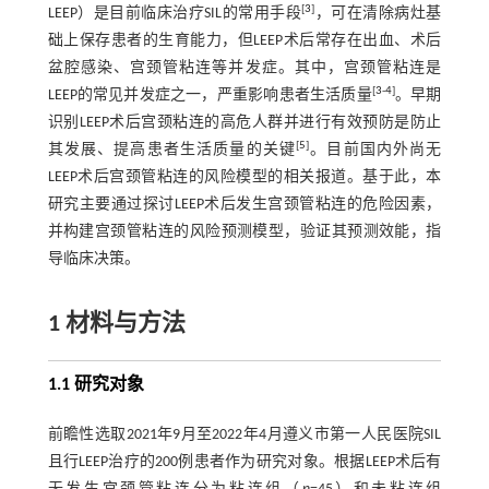
[
3
]
LEEP）是目前临床治疗SIL的常用手段
，可在清除病灶基
础上保存患者的生育能力，但LEEP术后常存在出血、术后
盆腔感染、宫颈管粘连等并发症。其中，宫颈管粘连是
[
3
-
4
]
LEEP的常见并发症之一，严重影响患者生活质量
。早期
识别LEEP术后宫颈粘连的高危人群并进行有效预防是防止
[
5
]
其发展、提高患者生活质量的关键
。目前国内外尚无
LEEP术后宫颈管粘连的风险模型的相关报道。基于此，本
研究主要通过探讨LEEP术后发生宫颈管粘连的危险因素，
并构建宫颈管粘连的风险预测模型，验证其预测效能，指
导临床决策。
1 材料与方法
1.1 研究对象
前瞻性选取2021年9月至2022年4月遵义市第一人民医院SIL
且行LEEP治疗的200例患者作为研究对象。根据LEEP术后有