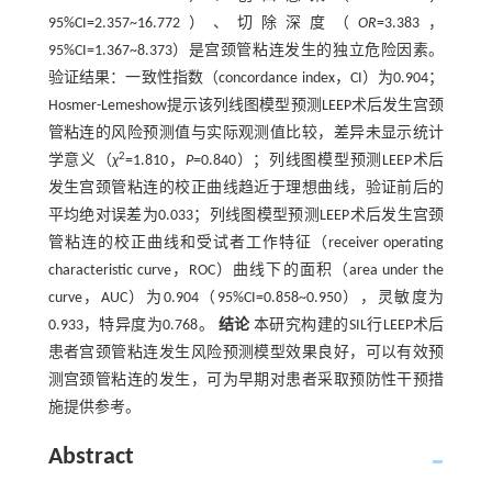
95%CI=2.357~16.772）、切除深度（
OR
=3.383，
95%CI=1.367~8.373）是宫颈管粘连发生的独立危险因素。
验证结果：一致性指数（concordance index，CI）为0.904；
Hosmer-Lemeshow提示该列线图模型预测LEEP术后发生宫颈
管粘连的风险预测值与实际观测值比较，差异未显示统计
2
学意义（
χ
=1.810，
P
=0.840）；列线图模型预测LEEP术后
发生宫颈管粘连的校正曲线趋近于理想曲线，验证前后的
平均绝对误差为0.033；列线图模型预测LEEP术后发生宫颈
管粘连的校正曲线和受试者工作特征（receiver operating
characteristic curve，ROC）曲线下的面积（area under the
curve，AUC）为0.904（95%CI=0.858~0.950），灵敏度为
0.933，特异度为0.768。
结论
本研究构建的SIL行LEEP术后
患者宫颈管粘连发生风险预测模型效果良好，可以有效预
测宫颈管粘连的发生，可为早期对患者采取预防性干预措
施提供参考。
Abstract