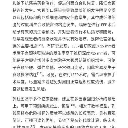
和给予抗感染药物治疗，促进创面愈合和恢复，降低宫颈
粘连的发生。宫颈创口感染会导致局部组织发生明显变质
以及包括局部的巨噬细胞和内皮细胞增生，其中成纤维细
胞的过度增生会致使宫颈粘连发生。临床在进行LEEP术后
给予有效的抗生素预防，并对患者进行术后指导和随访，
尽早发现患者的感染状况并予以有效治疗，是降低宫颈粘
[
14
]
连的主要措施
。有研究发现，LEEP锥切深度＞15 mm者
术后子宫颈狭窄粘连的发生率高于锥切深度≤15 mm者，可
能是子宫颈锥切时多次刺激子宫颈后结缔组织增生，可使
子宫颈坚硬、弹性降低、子宫颈口变紧，因此容易发生子
[
15
]
宫颈狭窄粘连
。可见，在进行LEEP术时，需合理拿捏手
术深度，尽量减少或避免对周围正常组织过度灼伤，减少
宫颈粘连发生风险。
列线图基于多个临床指标，建立在多因素回归分析的基础
[
16
]
上，可用于预测疾病发生、预后
。相对于数学模型，列
线图将各危险指标的贡献率以线段的长短表示，具有直观
简洁、可视可读的优势，节省了复杂的代数计算，临床实
[
17
]
用性更强
。本研究将筛选出的4项独立危险因素（年