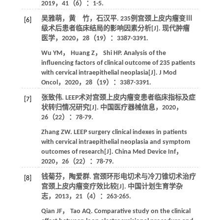
2019
，
41
（6）：1-5.
吴雅萌，黄 竹，石汉平. 235例宫颈上皮内瘤变Ⅲ
[6]
级术后患者临床结局的影响因素分析[J].
现代肿瘤
医学
，
2020
，
28
（19）：3387-3391.
Wu
YM
，
Huang
Z
，
Shi
HP
. Analysis of the
influencing factors of clinical outcome of 235 patients
with cervical intraepithelial neoplasia[J].
J Mod
Oncol
，
2020
，
28
（19）：3387-3391.
张致伟. LEEP术对宫颈上皮内瘤变患者临床指标及症
[7]
状转归情况研究[J].
中国医疗器械信息
，
2020
，
26
（22）：78-79.
Zhang
ZW
. LEEP surgery clinical indexes in patients
with cervical intraepithelial neoplasia and symptom
outcomes of research[J].
China Med Device Inf
，
2020
，
26
（22）：78-79.
钱菊芬，陶爱群. 宫颈环形电切术与冷刀锥切术治疗
[8]
宫颈上皮内瘤变疗效比较[J].
中国计划生育学杂
志
，
2013
，
21
（4）：263-265.
Qian
JF
，
Tao
AQ
. Comparative study on the clinical