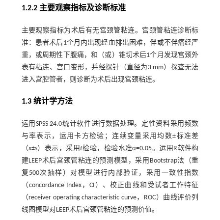
1.2.2 主要观察指标及诊断标准
主要观察指标为术后有无宫颈管粘连。宫颈管粘连诊断标
准：患者术后1个月内出现经血排出困难，伴或不伴痛经严
重，或周期性下腹痛，和（或）锥切术后1个月发现宫颈外
表有粘连、宫口变形，并经探针（直径为3 mm）探查无法
进入宫腔管者，则诊断为术后出现宫颈粘连。
1.3 统计学方法
运用SPSS 24.0统计软件进行数据处理。定性资料采用频数
与率表示，运用卡方检验；连续变量采用均数±标准差
（
x
±
s
）表示，采用
t
检验，检验水准α=0.05。运用R软件构
建LEEP术后宫颈管粘连的预测模型，采用Bootstrap法（重
复500次抽样）对模型进行内部验证，采用一致性指数
（concordance Index，CI）、校正曲线和受试者工作特征
（receiver operating characteristic curve，ROC）曲线评价列
线图模型对LEEP术后宫颈管粘连的预测价值。