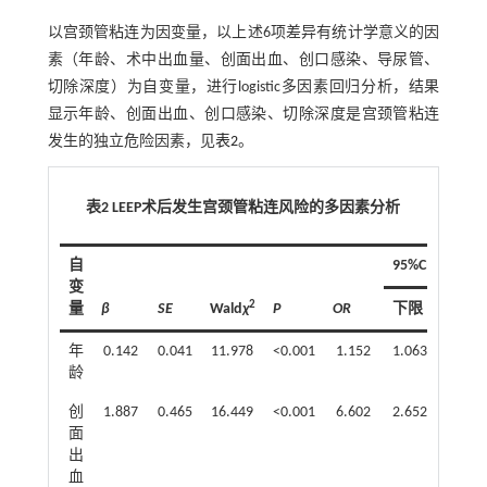
以宫颈管粘连为因变量，以上述6项差异有统计学意义的因
素（年龄、术中出血量、创面出血、创口感染、导尿管、
切除深度）为自变量，进行logistic多因素回归分析，结果
显示年龄、创面出血、创口感染、切除深度是宫颈管粘连
发生的独立危险因素，见
表2
。
表2 LEEP术后发生宫颈管粘连风险的多因素分析
自
95%CI
变
2
量
β
SE
Wald
χ
P
OR
下限
上限
年
0.142
0.041
11.978
<0.001
1.152
1.063
1.249
龄
创
1.887
0.465
16.449
<0.001
6.602
2.652
16.436
面
出
血