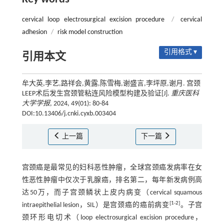
cervical loop electrosurgical excision procedure
/
cervical
adhesion
/
risk model construction
引用格式 ▾
引用本文
牟大英,李艺,路祥会,黄露,陈雪梅,谢盛言,李坪原,谢月. 宫颈
LEEP术后发生宫颈管粘连风险模型构建及验证[J].
重庆医科
大学学报
, 2024, 49(01): 80-84
DOI:10.13406/j.cnki.cyxb.003404
上一篇
下一篇
宫颈癌是最常见的妇科恶性肿瘤，全球宫颈癌发病率在女
性恶性肿瘤中仅次于乳腺癌，排名第二，每年新发病例高
达50万，而子宫颈鳞状上皮内病变（cervical squamous
[
1
-
2
]
intraepithelial lesion，SIL）是宫颈癌的癌前病变
。子宫
颈环形电切术（loop electrosurgical excision procedure，