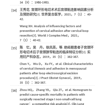
34
（9）：1980-1983.
王秀花. 宫颈环形电切术术后宫颈粘连影响因素分析
[14]
及预防研究[J].
世界复合医学
，
2021
，
7
（1）：40-
42.
Wang
XH
. Analysis of influencing factors and
prevention of cervical adhesion after cervical loop
resection[J].
World J Complex Med
，
2021
，
7
（1）：40-42.
陈 忆，吴 丹，徐凤英，
等
. 绝经期患者子宫颈环
[15]
形电切术后子宫颈狭窄粘连的临床特征分析[J].
实
用妇产科杂志
，
2019
，
35
（5）：362-367.
Chen
Y
，
Wu
D
，
Xu
FY
，
et al
. Clinical characteristics
of cervical
Stenosis
and adhesion in menopausal
patients after loop electrosurgical excision
procedure[J].
J Pract Obstet Gynecol
，
2019
，
35
（5）：362-367.
Zhou
HQ
，
Zhang
YX
，
Qiu
ZT
，
et al
. Nomogram to
[16]
predict cause-specific mortality in patients with
surgically resected stage I non-small-cell lung
cancer：a competing risk analysis[J].
Clin Lung