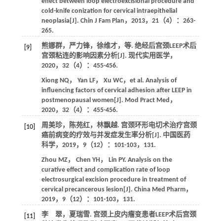
effect between loop electroexcisional procedure and
cold-knife conization for cervical intraepithelial
neoplasia[J].
Chin J Fam Plan
，
2013
，
21
（4）：263-
265.
熊娜群，严力锋，徐维才，
等
. 绝经后宫颈LEEP术后
[9]
宫颈粘连的影响因素分析[J].
现代实用医学
，
2020
，
32
（4）：455-456.
Xiong
NQ
，
Yan
LF
，
Xu
WC
，
et al
. Analysis of
influencing factors of cervical adhesion after LEEP in
postmenopausal women[J].
Mod Pract Med
，
2020
，
32
（4）：455-456.
周美珍，陈苑红，林飘越. 宫颈环形电切术治疗宫颈
[10]
癌前病变的疗效与并发症发生率分析[J].
中国医药
科学
，
2019
，
9
（12）：101-103，131.
Zhou
MZ
，
Chen
YH
，
Lin
PY
. Analysis on the
curative effect and complication rate of loop
electrosurgical excision procedure in treatment of
cervical precancerous lesion[J].
China Med Pharm
，
2019
，
9
（12）：101-103，131.
李 翠，夏瑞雪. 宫颈上皮内瘤变患者LEEP术后宫颈
[11]