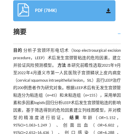
PDF (784K)
摘要
目的
分析子宫颈环形电切术（loop electrosurgical excision
procedure，LEEP）术后发生宫颈管粘连的危险因素，建立
并验证风险预测模型。
方法
本研究前瞻性选取2021年9月
至2022年4月遵义市第一人民医院子宫颈鳞状上皮内病变
（cervical squamous intraepithelial lesion，SIL）且行LEEP治疗
的200例患者作为研究对象。根据LEEP术后有无发生宫颈管
粘连分为粘连组（
n
=45）和未粘连组（
n
=155），采用单因
素和多因素logistic回归分析LEEP术后发生宫颈管粘连的影响
因素，基于筛选得到的危险因素建立列线图模型，并对模
型的精准度进行验证。
结果
年龄（
OR
=1.152，
95%CI=1.063~1.249）、创面出血（
OR
=6.602，
95%CI=2.652~16.436）、创口感染（
OR
=6.288，