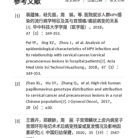
参考文献
原文顺序
|
出版日期
|
本文引用
裴蕴锋，经先振，周 娟，
等
. 医院就诊人群HPV感
[1]
染的流行病学特征及其与宫颈癌/癌前病变的关系
[J].
华中科技大学学报（医学版）
，
2018
，
47
（3）：349-353.
Pei
YF
，
Jing
XZ
，
Zhou
J
，
et al
. Analysis of
epidemiological characteristics of HPV infection and
its relationship with cervical cancer/cervical
precancerous lesions in hospital patients[J].
Acta
Med Univ Sci Technol Huazhong
，
2018
，
47
（3）：
349-353.
Zhao
XL
，
Hu
SY
，
Zhang
Q
，
et al
. High-risk human
[2]
papillomavirus genotype distribution and attribution
to cervical cancer and precancerous lesions in a rural
Chinese population[J].
J Gynecol Oncol
，
2017
，
28
（4）：e30.
王雅卉，郑颖龄，周 丽. 子宫颈鳞状上皮内病变子
[3]
宫颈环形电切术术后病变残留或复发情况及影响因
素研究[J].
中国妇幼保健
，
2020
，
35
（19）：3567-