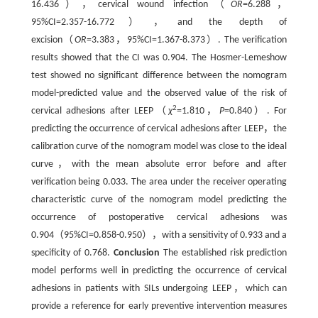
16.436），cervical wound infection（
OR
=6.288，
95%CI=2.357-16.772），and the depth of
excision（
OR
=3.383，95%CI=1.367-8.373）. The verification
results showed that the CI was 0.904. The Hosmer-Lemeshow
test showed no significant difference between the nomogram
model-predicted value and the observed value of the risk of
2
cervical adhesions after LEEP（
χ
=1.810，
P
=0.840）. For
predicting the occurrence of cervical adhesions after LEEP，the
calibration curve of the nomogram model was close to the ideal
curve，with the mean absolute error before and after
verification being 0.033. The area under the receiver operating
characteristic curve of the nomogram model predicting the
occurrence of postoperative cervical adhesions was
0.904（95%CI=0.858-0.950），with a sensitivity of 0.933 and a
specificity of 0.768.
Conclusion
The established risk prediction
model performs well in predicting the occurrence of cervical
adhesions in patients with SILs undergoing LEEP，which can
provide a reference for early preventive intervention measures