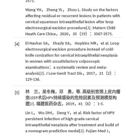
3571.
Wang
YH
，
Zheng
YL
，
Zhou
L
. Study on the factors
affecting residual or recurrent lesions in patients with
cervical squamous intraepithelial lesion after loop
electrosurgical excision procedure[J].
Matern Child
Heath Care China
，
2020
，
35
（19）：3567-3571.
El-Nashar
SA
，
Shazly
SA
，
Hopkins
MR
，
et al
. Loop
[4]
electrosurgical excision procedure instead of cold-
knife conization for cervical intraepithelial neoplasia
in women with unsatisfactory colposcopic
examinations：a systematic review and meta-
analysis[J].
J Low Genit Tract Dis
，
2017
，
21
（2）：
129-136.
林 兰，吴冬梅，邓 勇，
等
. 高级别宫颈上皮内瘤
[5]
变LEEP术后HPV持续感染的危险因素及预测模型构
建[J].
福建医药杂志
，
2019
，
41
（6）：1-5.
Lin
L
，
Wu
DM
，
Deng
Y
，
et al
. Risk factor of HPV
persistent infection of high-grade cervical
intraepithelial neoplasia after treatment and build of
a nomogram prediction model[J].
Fujian Med J
，