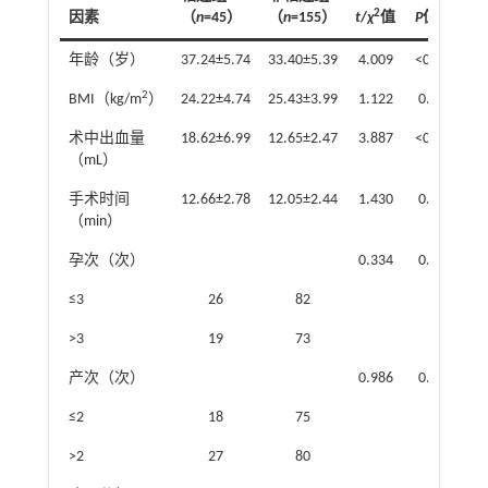
2
因素
（
n
=45）
（
n
=155）
t
/
χ
值
P
值
年龄（岁）
37.24±5.74
33.40±5.39
4.009
<0.001
2
BMI（kg/m
）
24.22±4.74
25.43±3.99
1.122
0.273
术中出血量
18.62±6.99
12.65±2.47
3.887
<0.001
（mL）
手术时间
12.66±2.78
12.05±2.44
1.430
0.154
（min）
孕次（次）
0.334
0.564
≤3
26
82
>3
19
73
产次（次）
0.986
0.321
≤2
18
75
>2
27
80