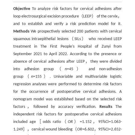
Objective
To analyze risk factors for cervical adhesions after
loop electrosurgical excision procedure（LEEP） of the cervix，
and to establish and verify a risk prediction model for it.
Methods
We prospectively selected 200 patients with cervical
squamous intraepithelial lesions（SILs） who received LEEP
treatment in The First People’s Hospital of Zunyi from
September 2021 to April 2022. According to the presence or
absence of cervical adhesions after LEEP，they were divided
into adhesion group（
n
=45） and non-adhesion
group（
n
=155）. Univariable and multivariable logistic
regression analyses were performed to determine risk factors
for the occurrence of postoperative cervical adhesions. A
nomogram model was established based on the selected risk
factors，followed by accuracy verification.
Results
The
independent risk factors for postoperative cervical adhesions
included age［odds ratio（
OR
）=1.152，95%CI=1.063-
1.249］，cervical wound bleeding（
OR
=6.602，95%CI=2.652-