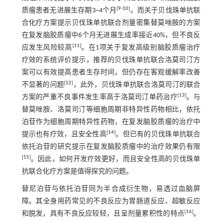
[
9
-
10
]
质瘤患者无进展生存期3~4个月
。而关于贝伐珠单抗联
合化疗方案提示贝伐珠单抗联合剂量密集替莫唑胺的方案
在复发脑胶质瘤中6个月无进展生成率接近40%，但不良反
[
11
]
应发生风险较高
。在1项关于复发高级别脑胶质瘤治疗
疗效的系统评价提示，推荐的贝伐珠单抗联合洛莫司汀方
案可以有效提高患者生存时间，但仍存在客观缓解率改善
[
12
]
不显著的问题
，此外，贝伐珠单抗联合洛莫司汀的联合
[
13
]
方案的严重不良事件发生率高于洛莫司汀单药治疗
。与
替莫唑胺、洛莫司汀等细胞周期非特异性药物相比，依托
泊苷作为细胞周期特异性药物，在复发脑胶质瘤的治疗中
[
14
]
提示也有疗效，且安全性高
。但已有的贝伐珠单抗联合
依托泊苷的研究提示在复发脑胶质瘤中的治疗效果仍有限
[
15
]
。因此，如何开发疗效更好，而且安全性高的贝伐珠单
抗联合化疗方案是值得探究的问题。
替尼泊苷与依托泊苷同为半合成衍生物，易透过血脑屏
障。其全身用药常见的不良反应为胃肠道反应、超敏反应
[
16
]
和脱发，具有不良反应较轻，且呈剂量累积性的特点
。