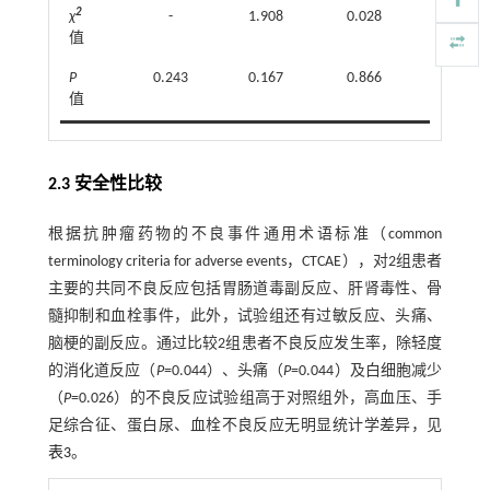
2
χ
-
1.908
0.028
4.877
值
P
0.243
0.167
0.866
0.027
值
2.3 安全性比较
根据抗肿瘤药物的不良事件通用术语标准（common
terminology criteria for adverse events，CTCAE），对2组患者
主要的共同不良反应包括胃肠道毒副反应、肝肾毒性、骨
髓抑制和血栓事件，此外，试验组还有过敏反应、头痛、
脑梗的副反应。通过比较2组患者不良反应发生率，除轻度
的消化道反应（
P
=0.044）、头痛（
P
=0.044）及白细胞减少
（
P
=0.026）的不良反应试验组高于对照组外，高血压、手
足综合征、蛋白尿、血栓不良反应无明显统计学差异，见
表3
。