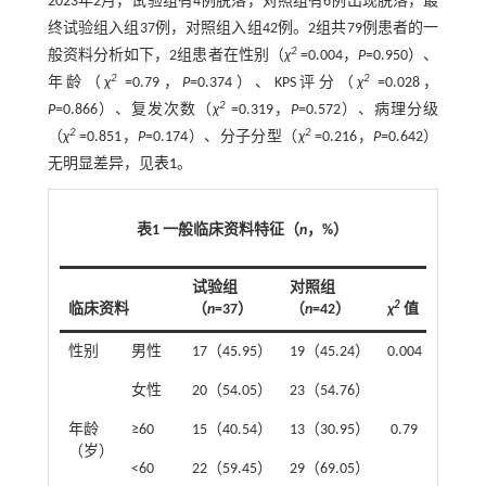
2023年2月，试验组有4例脱落，对照组有6例出现脱落，最
终试验组入组37例，对照组入组42例。2组共79例患者的一
2
般资料分析如下，2组患者在性别（
χ
=0.004，
P
=0.950）、
2
2
年龄（
χ
=0.79，
P
=0.374）、KPS评分（
χ
=0.028，
2
P
=0.866）、复发次数（
χ
=0.319，
P
=0.572）、病理分级
2
2
（
χ
=0.851，
P
=0.174）、分子分型（
χ
=0.216，
P
=0.642）
无明显差异，见
表1
。
表1 一般临床资料特征（
n
，%）
试验组
对照组
2
临床资料
（
n
=37）
（
n
=42）
χ
值
P
值
性别
男性
17（45.95）
19（45.24）
0.004
0.95
女性
20（54.05）
23（54.76）
年龄
≥60
15（40.54）
13（30.95）
0.79
0.374
（岁）
<60
22（59.45）
29（69.05）