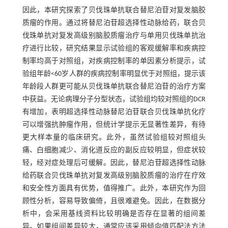
因此，本研究探索了贝伐珠单抗联合替尼泊苷对复发脑胶
质瘤的作用。通过将替尼泊苷超选择性动脉给药，联合贝
伐珠单抗对复发高级别脑胶质瘤治疗与单用贝伐珠单抗治
疗进行比较，研究结果显示试验组的客观缓解率和疾病控
制率均高于对照组，对疾病控制率的单因素分析提示，试
验组年龄<60岁人群的疾病控制率明显优于对照组，提示该
年龄段人群更可能从贝伐珠单抗联合替尼泊苷的治疗方案
中获益。无论病理分子分型状态，试验组均较对照组的DCR
有增加，表明超选择性动脉替尼泊苷联合贝伐珠单抗化疗
可以增强抗肿瘤作用，但统计学提示无显著性差异，有待
更大样本量的临床研究。此外，虽然试验组较对照组头
痛、白细胞减少、消化道反应的副反应较明显，但症状较
轻，经对症处理后可缓解。因此，替尼泊苷超选择性动脉
给药联合贝伐珠单抗对复发高级别脑胶质瘤的治疗在疗效
和安全性方面具有优势，值得推广。此外，本研究作为回
顾性分析，容易导致偏倚，且很难避免。因此，在数据分
析中，会采用基线资料比较明确是否存在显著的组间差
异。如果组间差异较大，通常应该采用倾向值匹配法方法