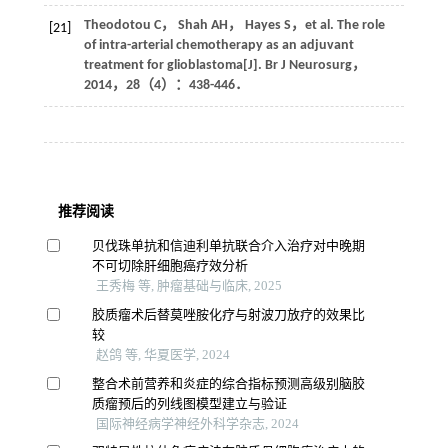
Theodotou
C
，
Shah
AH
，
Hayes
S
，
et al
. The role
[21]
of intra-arterial chemotherapy as an adjuvant
treatment for glioblastoma[J].
Br J Neurosurg
，
2014
，
28
（4）：438-446．