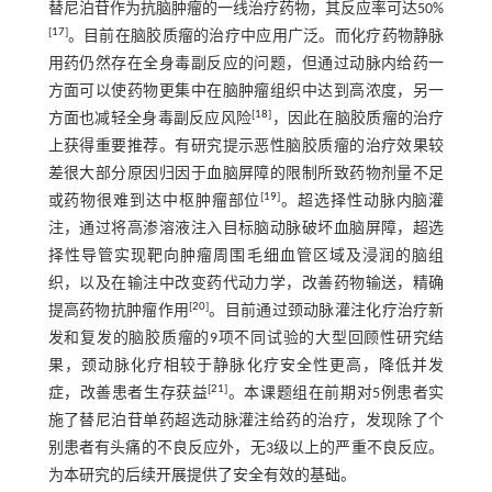
替尼泊苷作为抗脑肿瘤的一线治疗药物，其反应率可达50%
[
17
]
。目前在脑胶质瘤的治疗中应用广泛。而化疗药物静脉
用药仍然存在全身毒副反应的问题，但通过动脉内给药一
方面可以使药物更集中在脑肿瘤组织中达到高浓度，另一
[
18
]
方面也减轻全身毒副反应风险
，因此在脑胶质瘤的治疗
上获得重要推荐。有研究提示恶性脑胶质瘤的治疗效果较
差很大部分原因归因于血脑屏障的限制所致药物剂量不足
[
19
]
或药物很难到达中枢肿瘤部位
。超选择性动脉内脑灌
注，通过将高渗溶液注入目标脑动脉破坏血脑屏障，超选
择性导管实现靶向肿瘤周围毛细血管区域及浸润的脑组
织，以及在输注中改变药代动力学，改善药物输送，精确
[
20
]
提高药物抗肿瘤作用
。目前通过颈动脉灌注化疗治疗新
发和复发的脑胶质瘤的9项不同试验的大型回顾性研究结
果，颈动脉化疗相较于静脉化疗安全性更高，降低并发
[
21
]
症，改善患者生存获益
。本课题组在前期对5例患者实
施了替尼泊苷单药超选动脉灌注给药的治疗，发现除了个
别患者有头痛的不良反应外，无3级以上的严重不良反应。
为本研究的后续开展提供了安全有效的基础。