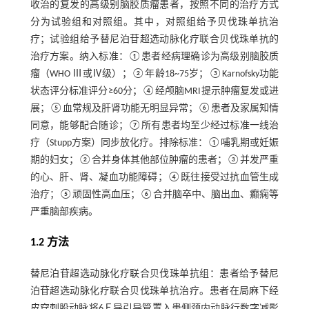
收治的复发的高级别脑胶质瘤患者，按照不同的治疗方式
分为试验组和对照组。其中，对照组给予贝伐珠单抗治
疗；试验组给予替尼泊苷超选动脉化疗联合贝伐珠单抗的
治疗方案。纳入标准：①患者经病理确诊为高级别脑胶质
瘤（WHO Ⅲ或Ⅳ级）；②年龄18~75岁；③Karnofsky功能
状态评分标准评分≥60分；④经颅脑MRI提示肿瘤复发或进
展；⑤血常规及肝肾功能无明显异常；⑥患者及家属知情
同意，能够配合随诊；⑦所有患者均至少经过标准一线治
疗（Stupp方案）同步放化疗。排除标准：①哺乳期或妊娠
期的妇女；②合并身体其他部位肿瘤的患者；③并发严重
的心、肝、肾、凝血功能障碍；④既往接受过抗血管生成
治疗；⑤顽固性高血压；⑥合并脑卒中、脑出血、癫痫等
严重脑部疾病。
1.2 方法
替尼泊苷超选动脉化疗联合贝伐珠单抗组：患者给予替尼
泊苷超选动脉化疗联合贝伐珠单抗治疗。患者在局麻下经
皮穿刺股动脉将6Ｆ导引导管置入患侧颈内动脉行数字减影