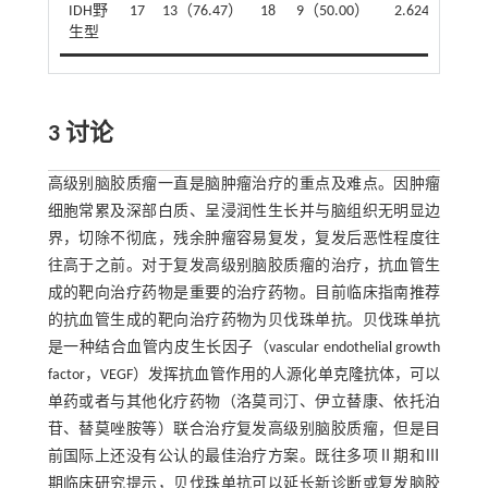
IDH野
17
13（76.47）
18
9（50.00）
2.624
0.105
生型
3 讨论
高级别脑胶质瘤一直是脑肿瘤治疗的重点及难点。因肿瘤
细胞常累及深部白质、呈浸润性生长并与脑组织无明显边
界，切除不彻底，残余肿瘤容易复发，复发后恶性程度往
往高于之前。对于复发高级别脑胶质瘤的治疗，抗血管生
成的靶向治疗药物是重要的治疗药物。目前临床指南推荐
的抗血管生成的靶向治疗药物为贝伐珠单抗。贝伐珠单抗
是一种结合血管内皮生长因子（vascular endothelial growth
factor，VEGF）发挥抗血管作用的人源化单克隆抗体，可以
单药或者与其他化疗药物（洛莫司汀、伊立替康、依托泊
苷、替莫唑胺等）联合治疗复发高级别脑胶质瘤，但是目
前国际上还没有公认的最佳治疗方案。既往多项Ⅱ期和Ⅲ
期临床研究提示，贝伐珠单抗可以延长新诊断或复发脑胶