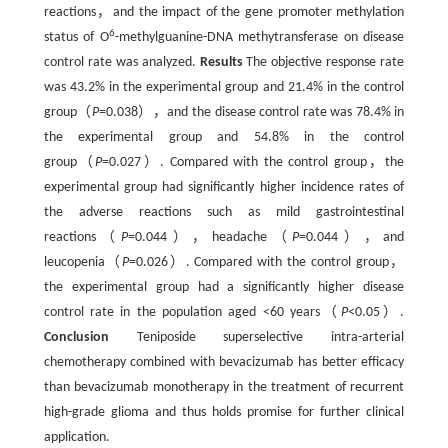
reactions，and the impact of the gene promoter methylation
6
status of O
-methylguanine-DNA methytransferase on disease
control rate was analyzed.
Results
The objective response rate
was 43.2% in the experimental group and 21.4% in the control
group（
P
=0.038），and the disease control rate was 78.4% in
the experimental group and 54.8% in the control
group（
P
=0.027）. Compared with the control group，the
experimental group had significantly higher incidence rates of
the adverse reactions such as mild gastrointestinal
reactions（
P
=0.044），headache（
P
=0.044），and
leucopenia（
P
=0.026）. Compared with the control group，
the experimental group had a significantly higher disease
control rate in the population aged <60 years（
P
<0.05）.
Conclusion
Teniposide superselective intra-arterial
chemotherapy combined with bevacizumab has better efficacy
than bevacizumab monotherapy in the treatment of recurrent
high-grade glioma and thus holds promise for further clinical
application.