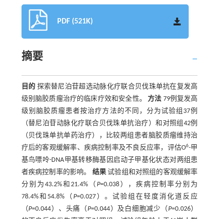
PDF (521K)
摘要
目的
探索替尼泊苷超选动脉化疗联合贝伐珠单抗在复发高
级别脑胶质瘤治疗的临床疗效和安全性。
方法
79例复发高
级别脑胶质瘤患者按治疗方法的不同，分为试验组37例
（替尼泊苷动脉化疗联合贝伐珠单抗治疗）和对照组42例
（贝伐珠单抗单药治疗），比较两组患者脑胶质瘤维持治
6
疗后的客观缓解率、疾病控制率及不良反应率，评估O
-甲
基鸟嘌呤-DNA甲基转移酶基因启动子甲基化状态对两组患
者疾病控制率的影响。
结果
试验组和对照组的客观缓解率
分别为43.2%和21.4%（
P
=0.038），疾病控制率分别为
78.4%和54.8%（
P
=0.027）。试验组在轻度消化道反应
（
P
=0.044）、头痛（
P
=0.044）及白细胞减少（
P
=0.026）