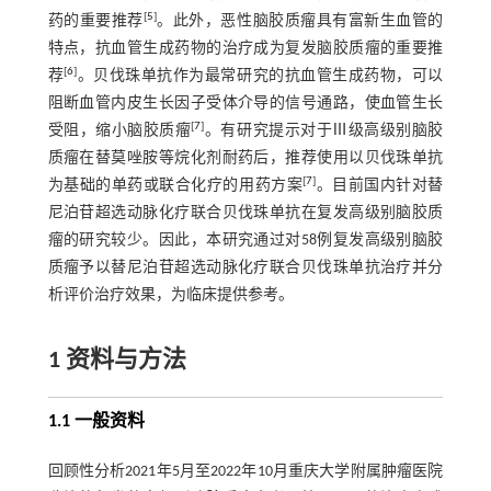
[
5
]
药的重要推荐
。此外，恶性脑胶质瘤具有富新生血管的
特点，抗血管生成药物的治疗成为复发脑胶质瘤的重要推
[
6
]
荐
。贝伐珠单抗作为最常研究的抗血管生成药物，可以
阻断血管内皮生长因子受体介导的信号通路，使血管生长
[
7
]
受阻，缩小脑胶质瘤
。有研究提示对于Ⅲ级高级别脑胶
质瘤在替莫唑胺等烷化剂耐药后，推荐使用以贝伐珠单抗
[
7
]
为基础的单药或联合化疗的用药方案
。目前国内针对替
尼泊苷超选动脉化疗联合贝伐珠单抗在复发高级别脑胶质
瘤的研究较少。因此，本研究通过对58例复发高级别脑胶
质瘤予以替尼泊苷超选动脉化疗联合贝伐珠单抗治疗并分
析评价治疗效果，为临床提供参考。
1 资料与方法
1.1 一般资料
回顾性分析2021年5月至2022年10月重庆大学附属肿瘤医院