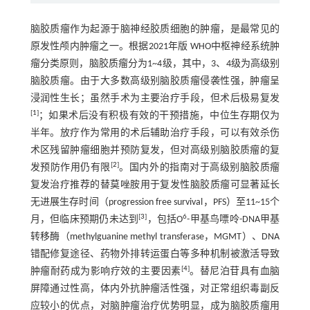
脑胶质瘤作为起源于脑神经胶质细胞的肿瘤，是最常见的
原发性颅内肿瘤之一。根据2021年版 WHO中枢神经系统肿
瘤分类原则，脑胶质瘤分为1~4级，其中，3、4级为高级别
脑胶质瘤。由于大多数高级别脑胶质瘤侵袭性强，肿瘤呈
浸润性生长；虽然手术为主要治疗手段，但术后极易复发
[
1
]
；如果术后没有积极有效的干预措施，中位生存期仅为
半年。放疗作为常用的术后辅助治疗手段，可以有效杀伤
术区残留肿瘤细胞并预防复发，但对高级别脑胶质瘤的复
[
2
]
发预防作用仍有限
。国内外的指南对于高级别脑胶质瘤
复发治疗推荐的替莫唑胺用于复发性脑胶质瘤可显著延长
无进展生存时间（progression free survival，PFS）至11~15个
[
3
]
6
月，但临床预期仍未达到
，包括O
-甲基鸟嘌呤-DNA甲基
转移酶（methylguanine methyl transferase，MGMT）、DNA
错配修复途径、药物外排转运蛋白等多种机制被激活导致
[
4
]
肿瘤耐药成为影响疗效的主要因素
。替尼泊苷具有血脑
屏障通过性高，体内外抗肿瘤活性强，对正常组织毒副反
应较小的优点，对脑肿瘤治疗优势明显，成为脑胶质瘤用