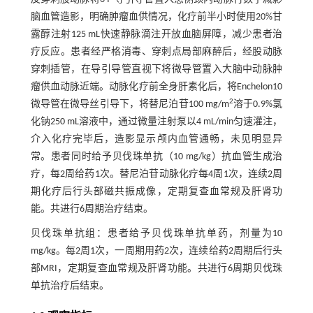
脑血管造影，明确肿瘤血供情况，化疗前半小时使用20%甘
露醇注射125 mL快速静脉滴注开放血脑屏障，减少患者治
疗反应。患者经严格消毒、穿刺点局部麻醉后，经股动脉
穿刺插管，在导引导管直视下将微导管置入大脑中动脉肿
瘤供血动脉近端。动脉化疗前全身肝素化后，将Enchelon10
2
微导管在微导丝引导下，将替尼泊苷100 mg/m
溶于0.9%氯
化钠250 mL溶液中，通过微量注射泵以4 mL/min匀速灌注，
介入化疗完毕后，造影显示颅内血管通畅，未见明显异
常。患者同时给予贝伐珠单抗（10 mg/kg）抗血管生成治
疗，每2周给药1次。替尼泊苷动脉化疗每4周1次，连续2周
期化疗后行头部磁共振成像，定期复查血常规及肝肾功
能。共进行6周期治疗结束。
贝伐珠单抗组：患者给予贝伐珠单抗单药，剂量为10
mg/kg。每2周1次，一周期用药2次，连续给药2周期后行头
部MRI，定期复查血常规及肝肾功能。共进行6周期贝伐珠
单抗治疗后结束。