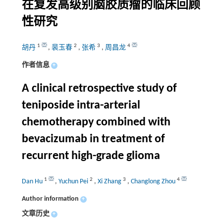
在复发高级别脑胶质瘤的临床回顾
性研究
1
2
3
4
胡丹
,
裴玉春
,
张希
,
周昌龙
作者信息
+
A clinical retrospective study of
teniposide intra-arterial
chemotherapy combined with
bevacizumab in treatment of
recurrent high-grade glioma
1
2
3
4
Dan Hu
,
Yuchun Pei
,
Xi Zhang
,
Changlong Zhou
Author information
+
文章历史
+