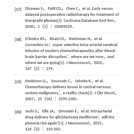
Dhawan
S
，
Patil
CG
，
Chen
C
，
et al
. Early versus
[17]
delayed postoperative radiotherapy for treatment of
low-grade gliomas[J].
Cochrane Database Syst Rev
，
2020
，
1
（1）：CD009229．
D’Amico
RS
，
Khatri
D
，
Reichman
N
，
et al
.
[18]
Correction to：super selective intra-arterial cerebral
infusion of modern chemotherapeutics after blood-
brain barrier disruption：where are we now，and
where we are going[J].
J Neurooncol
，
2020
，
147
（2）：279．
Muldoon
LL
，
Soussain
C
，
Jahnke
K
，
et al
.
[19]
Chemotherapy delivery issues in central nervous
system malignancy：a reality check[J].
J Clin Oncol
，
2007
，
25
（16）：2295-2305．
Joshi
S
，
Ellis
JA
，
Ornstein
E
，
et al
. Intraarterial
[20]
drug delivery for glioblastoma mutiforme：will the
phoenix rise again?[J].
J Neurooncol
，
2015
，
124
（3）：333-343．