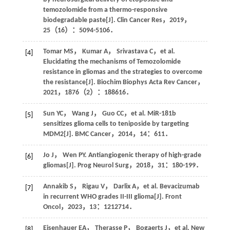
temozolomide from a thermo-responsive
biodegradable paste[J].
Clin Cancer Res
，
2019
，
25
（16）：5094-5106．
Tomar
MS
，
Kumar
A
，
Srivastava
C
，
et al
.
[4]
Elucidating the mechanisms of Temozolomide
resistance in gliomas and the strategies to overcome
the resistance[J].
Biochim Biophys Acta Rev Cancer
，
2021
，
1876
（2）：188616．
Sun
YC
，
Wang
J
，
Guo
CC
，
et al
. MiR-181b
[5]
sensitizes glioma cells to teniposide by targeting
MDM2[J].
BMC Cancer
，
2014
，
14
：611．
Jo
J
，
Wen
PY
. Antiangiogenic therapy of high-grade
[6]
gliomas[J].
Prog Neurol Surg
，
2018
，
31
：180-199．
Annakib
S
，
Rigau
V
，
Darlix
A
，
et al
. Bevacizumab
[7]
in recurrent WHO grades II-III glioma[J].
Front
Oncol
，
2023
，
13
：1212714．
Eisenhauer
EA
，
Therasse
P
，
Bogaerts
J
，
et al
. New
[8]