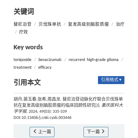
关键词
替尼泊苷
/
贝伐珠单抗
/
复发高级别脑胶质瘤
/
治疗
/
疗效
Key words
teniposide
/
bevacizumab
/
recurrent high-grade glioma
/
treatment
/
efficacy
引用格式 ▾
引用本文
胡丹,裴玉春,张希,周昌龙. 替尼泊苷动脉化疗联合贝伐珠单
抗在复发高级别脑胶质瘤的临床回顾性研究[J].
重庆医科大
学学报
, 2024, 49(03): 335-339
DOI:10.13406/j.cnki.cyxb.003446
上一篇
下一篇