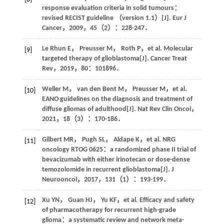
response evaluation criteria in solid tumours：
revised RECIST guideline （version 1.1）[J].
Eur J
Cancer
，
2009
，
45
（2）：228-247．
Le Rhun
E
，
Preusser
M
，
Roth
P
，
et al
. Molecular
[9]
targeted therapy of glioblastoma[J].
Cancer Treat
Rev
，
2019
，
80
：101896．
Weller
M
，
van den Bent
M
，
Preusser
M
，
et al
.
[10]
EANO guidelines on the diagnosis and treatment of
diffuse gliomas of adulthood[J].
Nat Rev Clin Oncol
，
2021
，
18
（3）：170-186．
Gilbert
MR
，
Pugh
SL
，
Aldape
K
，
et al
. NRG
[11]
oncology RTOG 0625：a randomized phase II trial of
bevacizumab with either irinotecan or dose-dense
temozolomide in recurrent glioblastoma[J].
J
Neurooncol
，
2017
，
131
（1）：193-199．
Xu
YN
，
Guan
HJ
，
Yu
KF
，
et al
. Efficacy and safety
[12]
of pharmacotherapy for recurrent high-grade
glioma：a systematic review and network meta-