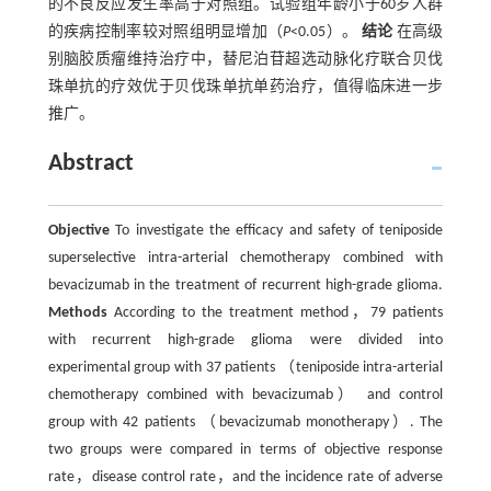
的不良反应发生率高于对照组。试验组年龄小于60岁人群
的疾病控制率较对照组明显增加（
P
<0.05）。
结论
在高级
别脑胶质瘤维持治疗中，替尼泊苷超选动脉化疗联合贝伐
珠单抗的疗效优于贝伐珠单抗单药治疗，值得临床进一步
推广。
Abstract
Objective
To investigate the efficacy and safety of teniposide
superselective intra-arterial chemotherapy combined with
bevacizumab in the treatment of recurrent high-grade glioma.
Methods
According to the treatment method，79 patients
with recurrent high-grade glioma were divided into
experimental group with 37 patients （teniposide intra-arterial
chemotherapy combined with bevacizumab） and control
group with 42 patients （bevacizumab monotherapy）. The
two groups were compared in terms of objective response
rate，disease control rate，and the incidence rate of adverse