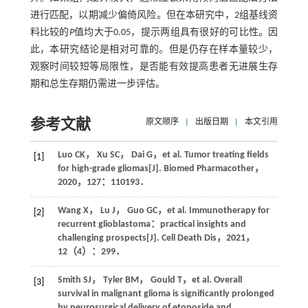
进行匹配，以期减少偏倚风险。但在本研究中，2组基线资
料比较的
P
值均大于0.05，提示两组具有很好的可比性。因
此，本研究结论是相对可靠的。但是仍存在样本量较少，
观察时间较短等局限性，是否能有效提高患者无进展生存
期和总生存期仍需进一步评估。
参考文献
原文顺序
|
出版日期
|
本文引用
Luo
CK
，
Xu
SC
，
Dai
G
，
et al
. Tumor treating fields
[1]
for high-grade gliomas[J].
Biomed Pharmacother
，
2020
，
127
：110193．
Wang
X
，
Lu
J
，
Guo
GC
，
et al
. Immunotherapy for
[2]
recurrent glioblastoma：practical insights and
challenging prospects[J].
Cell Death Dis
，
2021
，
12
（4）：299．
Smith
SJ
，
Tyler
BM
，
Gould
T
，
et al
. Overall
[3]
survival in malignant glioma is significantly prolonged
by neurosurgical delivery of etoposide and