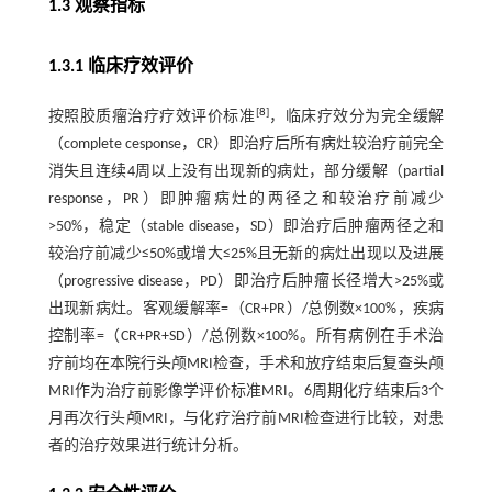
1.3 观察指标
1.3.1 临床疗效评价
[
8
]
按照胶质瘤治疗疗效评价标准
，临床疗效分为完全缓解
（complete cesponse，CR）即治疗后所有病灶较治疗前完全
消失且连续4周以上没有出现新的病灶，部分缓解（partial
response，PR）即肿瘤病灶的两径之和较治疗前减少
>50%，稳定（stable disease，SD）即治疗后肿瘤两径之和
较治疗前减少≤50%或增大≤25%且无新的病灶出现以及进展
（progressive disease，PD）即治疗后肿瘤长径增大>25%或
出现新病灶。客观缓解率=（CR+PR）/总例数×100%，疾病
控制率=（CR+PR+SD）/总例数×100%。所有病例在手术治
疗前均在本院行头颅MRI检查，手术和放疗结束后复查头颅
MRI作为治疗前影像学评价标准MRI。6周期化疗结束后3个
月再次行头颅MRI，与化疗治疗前MRI检查进行比较，对患
者的治疗效果进行统计分析。