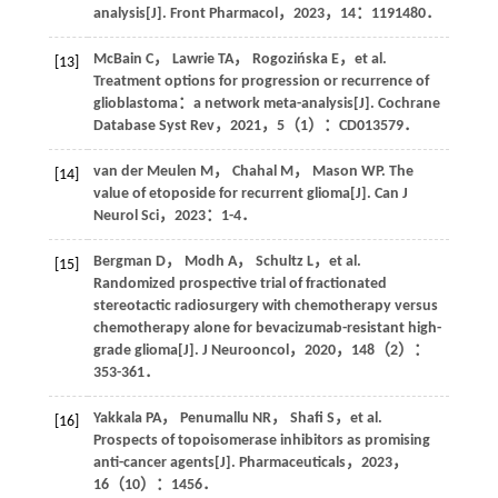
analysis[J].
Front Pharmacol
，
2023
，
14
：1191480．
McBain
C
，
Lawrie
TA
，
Rogozińska
E
，
et al
.
[13]
Treatment options for progression or recurrence of
glioblastoma：a network meta-analysis[J].
Cochrane
Database Syst Rev
，
2021
，
5
（1）：CD013579．
van der Meulen
M
，
Chahal
M
，
Mason
WP
. The
[14]
value of etoposide for recurrent glioma[J].
Can J
Neurol Sci
，
2023
：1-4．
Bergman
D
，
Modh
A
，
Schultz
L
，
et al
.
[15]
Randomized prospective trial of fractionated
stereotactic radiosurgery with chemotherapy versus
chemotherapy alone for bevacizumab-resistant high-
grade glioma[J].
J Neurooncol
，
2020
，
148
（2）：
353-361．
Yakkala
PA
，
Penumallu
NR
，
Shafi
S
，
et al
.
[16]
Prospects of topoisomerase inhibitors as promising
anti-cancer agents[J].
Pharmaceuticals
，
2023
，
16
（10）：1456．