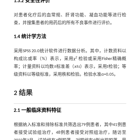
1.3.2 安全性评价
对患者化疗后的血常规、肝肾功能、凝血功能等进行检
查，并搜集患者的用药后的所有不良事件进行评价。
1.4 统计学方法
采用SPSS 20.0统计软件进行数据分析。其中，计数资料以
2
构成比或率（%）表示，采用
χ
检验或采用Fisher精确概
率；计量资料以均数±标准差（
x
±
s
）表示，采用
t
检验；等
级资料以等级标准，采用秩和检验。检验水准
α
=0.05。
2 结果
2.1 一般临床资料特征
根据纳入标准和排除标准共筛选出79例患者，其中41例患
者接受试验组治疗，48例患者接受对照组治疗，随访至