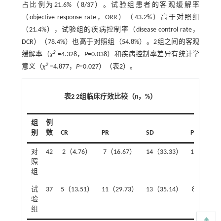
占比例为21.6%（8/37）。试验组患者的客观缓解率
（objective response rate，ORR）（43.2%）高于对照组
（21.4%），试验组的疾病控制率（disease control rate，
DCR）（78.4%）也高于对照组（54.8%）。2组之间的客观
2
缓解率（
χ
=4.328，
P
=0.038）和疾病控制率差异有统计学
2
意义（
χ
=4.877，
P
=0.027）（
表2
）。
表2 2组临床疗效比较（
n
，%）
组
例
别
数
CR
PR
SD
PD
对
42
2（4.76）
7（16.67）
14（33.33）
19（45.2
照
组
试
37
5（13.51）
11（29.73）
13（35.14）
8（21.62
验
组