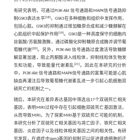
有研究表明，可通过PI3K-Akt 信号通路和MAPK信号通路抑
[
18
]
制GSK3表达水平
，GSK3在多种细胞和组织中发挥作用，
包括心脏。GSK3的抑制通过增加糖原合成和减少糖酵解在
[
19
]
心肌组织中起保护作用
。GSK3是一种高度保守的细胞内
丝氨酸/苏氨酸激酶，通过磷酸化抑制糖原合成酶并调节葡
[
20
]
萄糖代谢
。另外，PI3K-Akt 信号通路过度激活导致糖酵
解显著加速，阻止丙酮酸进入线粒体，抑制线粒体生物发
[
21
]
生和功能，导致能量代谢紊乱
。因此在本研究的分析
中，PI3K-Akt 信号通路和MAPK信号通路的富集可能是心肌
缺血再灌注后导致葡萄糖代谢紊乱进一步引起心肌细胞双
硫死亡的机制之一。
随后，本研究在差异表达基因中筛选出17个双硫死亡相关
基因，表明MIRI过程中存在引起细胞双硫死亡基因激活，
从而导致MIRI。为了探索MIRI基于双硫死亡可能的机制，
本研究分析了双硫死亡相关基因与凋亡因子、铁死亡相关
基因、炎症因子以及线粒体相关基因之间的相关性。有研
究发现，在癌症中
Jam3
基因的抑制可以促进肾癌细胞的迁