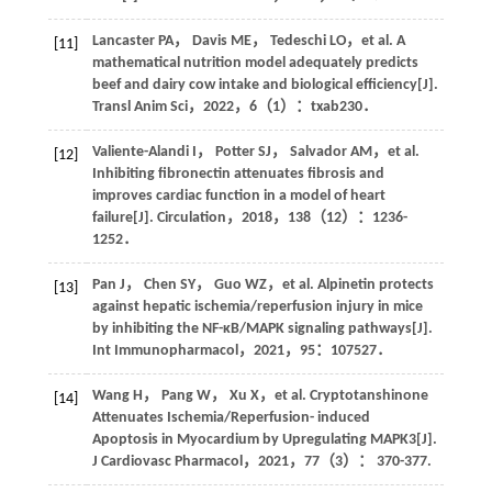
Lancaster
PA
，
Davis
ME
，
Tedeschi
LO
，
et al
. A
[11]
mathematical nutrition model adequately predicts
beef and dairy cow intake and biological efficiency[J].
Transl Anim Sci
，
2022
，
6
（1）：txab230．
Valiente-Alandi
I
，
Potter
SJ
，
Salvador
AM
，
et al
.
[12]
Inhibiting fibronectin attenuates fibrosis and
improves cardiac function in a model of heart
failure[J].
Circulation
，
2018
，
138
（12）：1236-
1252．
Pan
J
，
Chen
SY
，
Guo
WZ
，
et al
. Alpinetin protects
[13]
against hepatic ischemia/reperfusion injury in mice
by inhibiting the NF-κB/MAPK signaling pathways[J].
Int Immunopharmacol
，
2021
，
95
：107527．
Wang
H
，
Pang
W
，
Xu
X
，
et al
. Cryptotanshinone
[14]
Attenuates Ischemia/Reperfusion- induced
Apoptosis in Myocardium by Upregulating MAPK3[J].
J Cardiovasc Pharmacol
，
2021
，
77
（3）： 370-377.