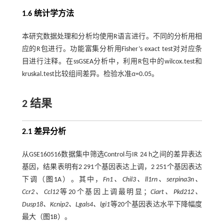
1.6 统计学方法
本研究数据处理和分析均使用R语言进行。不同的分析用相
应的R包进行。功能富集分析用Fisher’s exact test对对应条
目进行注释。在ssGSEA分析中，利用R包中的wilcox.test和
kruskal.test比较组间差异。检验水准
α
=0.05。
2 结果
2.1 差异分析
从GSE160516数据集中筛选Control与IR 24 h之间的差异表达
基因，结果表明有2 291个基因表达上调，2 251个基因表达
下调（
图1
A）。其中，
Fn1、Chil3、ll1rn、serpina3n、
Ccr2、Ccl12
等20个基因上调最明显；
Ciart、Pkd212、
Dusp18、Kcnip2、Lgals4、lgi1
等20个基因表达水平下降幅度
最大（
图1
B）。