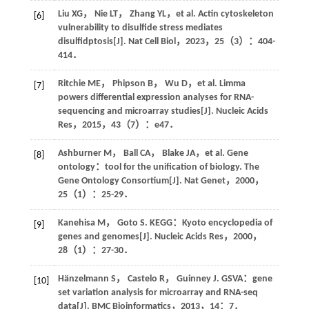
Liu
XG
，
Nie
LT
，
Zhang
YL
，
et al
. Actin cytoskeleton
[6]
vulnerability to disulfide stress mediates
disulfidptosis[J].
Nat Cell Biol
，
2023
，
25
（3）：404-
414．
Ritchie
ME
，
Phipson
B
，
Wu
D
，
et al
. Limma
[7]
powers differential expression analyses for RNA-
sequencing and microarray studies[J].
Nucleic Acids
Res
，
2015
，
43
（7）：e47．
Ashburner
M
，
Ball
CA
，
Blake
JA
，
et al
. Gene
[8]
ontology：tool for the unification of biology. The
Gene Ontology Consortium[J].
Nat Genet
，
2000
，
25
（1）：25-29．
Kanehisa
M
，
Goto
S
. KEGG：Kyoto encyclopedia of
[9]
genes and genomes[J].
Nucleic Acids Res
，
2000
，
28
（1）：27-30．
Hänzelmann
S
，
Castelo
R
，
Guinney
J
. GSVA：gene
[10]
set variation analysis for microarray and RNA-seq
data[J].
BMC Bioinformatics
，
2013
，
14
：7．