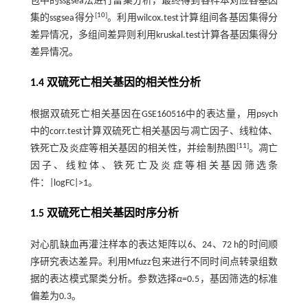
包中的ssgsea法进行富集分析，最终得到各样本对应各基因
[
10
]
集的ssgsea得分
。利用wilcox.test计算组间各基因集得分
差异情况，多组间差异则利用kruskal.test计算各基因集得分
差异情况。
1.4 双硫死亡相关基因的相关性分析
根据双硫死亡相关基因在GSE160516中的表达量，用psych
中的corr.test计算双硫死亡相关基因与凋亡因子、线粒体、
[
11
]
铁死亡及炎症等相关基因的相关性，并绘制热图
。凋亡
因子、线粒体、铁死亡及炎症等相关基因筛选条
件：|logFC|>1。
1.5 双硫死亡相关基因时序分析
对心肌缺血再灌注样本的表达矩阵以6、24、72 h的时间顺
序研究表达差异。利用Mfuzz包来进行不同时间点转录组数
据的表达模式聚类分析。参数选择
α
=0.5，基因筛选的标准
偏差为0.3。