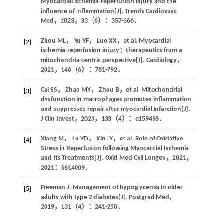
Myocardial ischemia-reperfusion injury and the
influence of inflammation[J].
Trends Cardiovasc
Med
，
2023
，
33
（6）：357-366．
Zhou
ML
，
Yu
YF
，
Luo
XX
，
et al
. Myocardial
[2]
ischemia-reperfusion injury：therapeutics from a
mitochondria-centric perspective[J].
Cardiology
，
2021
，
146
（6）：781-792．
Cai
SS
，
Zhao
MY
，
Zhou
B
，
et al
. Mitochondrial
[3]
dysfunction in macrophages promotes inflammation
and suppresses repair after myocardial infarction[J].
J Clin Invest
，
2023
，
133
（4）：e159498．
Xiang
M
，
Lu
YD
，
Xin
LY
，
et al
. Role of Oxidative
[4]
Stress in Reperfusion following Myocardial Ischemia
and Its Treatments[J].
Oxid Med Cell Longev
，
2021
，
2021
：6614009．
Freeman
J
. Management of hypoglycemia in older
[5]
adults with type 2 diabetes[J].
Postgrad Med
，
2019
，
131
（4）：241-250．