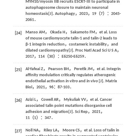
MYH10/myosin IIB recruits ESCRT-Ⅲ to participate in
autophagosome closure to maintain neuronal
homeostasis[J].
Autophagy
，
2023
，
19
（7）：2045-
2061．
Manso
AM
，
Okada
H
，
Sakamoto
FM
，
et al
. Loss
[24]
of mouse cardiomyocyte talin-1 and talin-2 leads to
β-1 integrin reduction，costameric instability，and
dilated cardiomyopathy[J].
Proc Natl Acad Sci U S A
，
2017
，
114
（30）：E6250-E6259．
Al-Yafeai
Z
，
Pearson
BH
，
Peretik
JM
，
et al
. Integrin
[25]
affinity modulation critically regulates atherogenic
endothelial activation
in vitro
and
in vivo
[J].
Matrix
Biol
，
2021
，
96
：87-103．
Azizi
L
，
Cowell
AR
，
Mykuliak
VV
，
et al
. Cancer
[26]
associated talin point mutations disorganise cell
adhesion and migration[J].
Sci Rep
，
2021
，
11
（1）：347．
Noll
NA
，
Riley
LA
，
Moore
CS
，
et al
. Loss of talin in
[27]