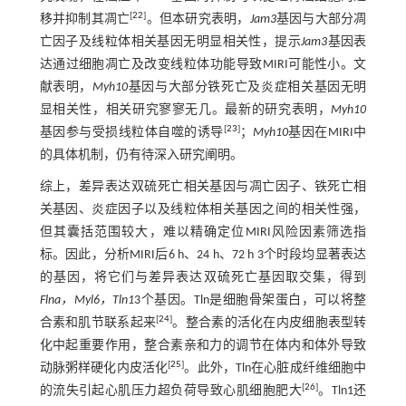
[
22
]
移并抑制其凋亡
。但本研究表明，
Jam3
基因与大部分凋
亡因子及线粒体相关基因无明显相关性，提示
Jam3
基因表
达通过细胞凋亡及改变线粒体功能导致MIRI可能性小。文
献表明，
Myh10
基因与大部分铁死亡及炎症相关基因无明
显相关性，相关研究寥寥无几。最新的研究表明，
Myh10
[
23
]
基因参与受损线粒体自噬的诱导
；
Myh10
基因在MIRI中
的具体机制，仍有待深入研究阐明。
综上，差异表达双硫死亡相关基因与凋亡因子、铁死亡相
关基因、炎症因子以及线粒体相关基因之间的相关性强，
但其囊括范围较大，难以精确定位MIRI风险因素筛选指
标。因此，分析MIRI后6 h、24 h、72 h 3个时段均显著表达
的基因，将它们与差异表达双硫死亡基因取交集，得到
Flna，Myl6，Tln1
3个基因。Tln是细胞骨架蛋白，可以将整
[
24
]
合素和肌节联系起来
。整合素的活化在内皮细胞表型转
化中起重要作用，整合素亲和力的调节在体内和体外导致
[
25
]
动脉粥样硬化内皮活化
。此外，Tln在心脏成纤维细胞中
[
26
]
的流失引起心肌压力超负荷导致心肌细胞肥大
。Tln1还