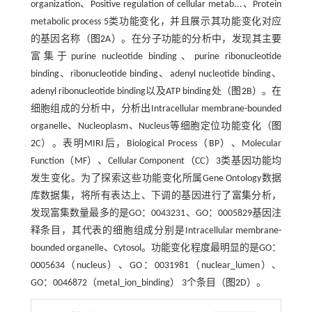
organization、Positive regulation of cellular metab...、Protein
metabolic process 5类功能变化，并且展示其功能变化对应
的基因名称（
图2
A）。在分子功能的分析中，发现其主要
富集于purine nucleotide binding、purine ribonucleotide
binding、ribonucleotide binding、adenyl nucleotide binding、
adenyl ribonucleotide binding以及ATP binding处（
图2
B）。在
细胞组成的分析中，分析出Intracellular membrane-bounded
organelle、Nucleoplasm、Nucleus等细胞定位功能变化（
图
2
C）。表明MIRI后，Biological Process（BP）、Molecular
Function（MF）、Cellular Component（CC）3类基因功能均
发生变化。为了探索这些功能变化所属Gene Ontology数据
库数据集，将所有表达上、下调的基因进行了富集分析，
发现富集数量最多的是GO：0043231、GO：0005829基因注
释条目，其代表的细胞组成分别是Intracellular membrane-
bounded organelle、Cytosol。功能变化程度最明显的是GO：
0005634（nucleus）、GO：0031981（nuclear_lumen）、
GO：0046872（metal_ion_binding） 3个条目（
图2
D）。