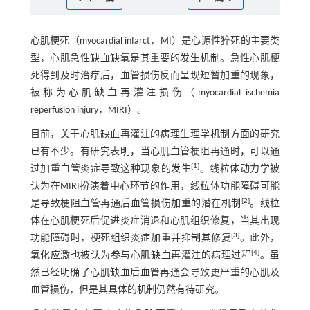
心肌梗死（myocardial infarct，MI）是心源性猝死的主要类
型，心肌急性缺血缺氧是其重要的发生机制。急性心肌梗
死得到及时治疗后，血管损伤反而呈现短暂加重的现象，
被称为心肌缺血再灌注损伤（myocardial ischemia
reperfusion injury，MIRI）。
目前，关于心肌缺血再灌注的病理生理学机制方面的研究
已有不少。有研究表明，当心肌血管梗阻再通时，可以通
[
1
]
过加重血管炎症导致这种现象的发生
。线粒体动力学被
认为在MIRI扮演着中心环节的作用，线粒体功能障碍可能
[
2
]
是导致梗阻血管再通后血管损伤加重的潜在机制
。线粒
体在心肌梗死后促进炎症消退和心肌组织修复，当其出现
[
3
]
功能障碍时，梗死组织炎症加重并抑制其修复
。此外，
[
4
]
氧化应激也被认为参与心肌缺血再灌注的病理过程
。虽
然已经明确了心肌缺血后血管再通会导致更严重的心肌及
血管损伤，但是其具体的机制仍然有待研究。