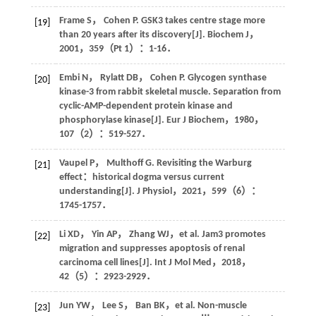
Frame
S
，
Cohen
P
. GSK3 takes centre stage more
[19]
than 20 years after its discovery[J].
Biochem J
，
2001
，
359
（Pt 1）：1-16．
Embi
N
，
Rylatt
DB
，
Cohen
P
. Glycogen synthase
[20]
kinase-3 from rabbit skeletal muscle. Separation from
cyclic-AMP-dependent protein kinase and
phosphorylase kinase[J].
Eur J Biochem
，
1980
，
107
（2）：519-527．
Vaupel
P
，
Multhoff
G
. Revisiting the Warburg
[21]
effect：historical dogma versus current
understanding[J].
J Physiol
，
2021
，
599
（6）：
1745-1757．
Li
XD
，
Yin
AP
，
Zhang
WJ
，
et al
. Jam3 promotes
[22]
migration and suppresses apoptosis of renal
carcinoma cell lines[J].
Int J Mol Med
，
2018
，
42
（5）：2923-2929．
Jun
YW
，
Lee
S
，
Ban
BK
，
et al
. Non-muscle
[23]