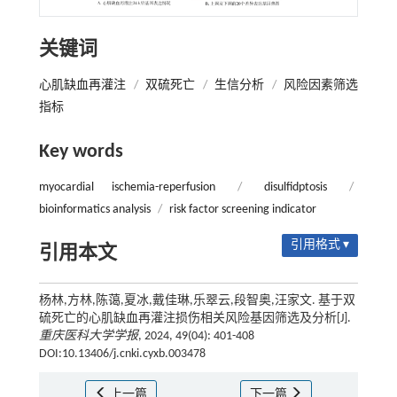
关键词
心肌缺血再灌注
/
双硫死亡
/
生信分析
/
风险因素筛选
指标
Key words
myocardial ischemia-reperfusion
/
disulfidptosis
/
bioinformatics analysis
/
risk factor screening indicator
引用格式 ▾
引用本文
杨林,方林,陈蔼,夏冰,戴佳琳,乐翠云,段智奥,汪家文. 基于双
硫死亡的心肌缺血再灌注损伤相关风险基因筛选及分析[J].
重庆医科大学学报
, 2024, 49(04): 401-408
DOI:10.13406/j.cnki.cyxb.003478
上一篇
下一篇