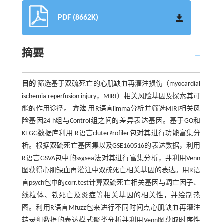
PDF (8662K)
摘要
目的
筛选基于双硫死亡的心肌缺血再灌注损伤（myocardial
ischemia reperfusion injury，MIRI）相关风险基因及探索其可
能的作用途径。
方法
用R语言limma分析并筛选MIRI相关风
险基因24 h组与Control组之间的差异表达基因。基于GO和
KEGG数据库利用 R语言cluterProfiler包对其进行功能富集分
析。根据双硫死亡基因集以及GSE160516的表达数据，利用
R语言GSVA包中的ssgsea法对其进行富集分析，并利用Venn
图获得心肌缺血再灌注中双硫死亡相关基因的表达。用R语
言psych包中的corr.test计算双硫死亡相关基因与凋亡因子、
线粒体、铁死亡及炎症等相关基因的相关性，并绘制热
图。利用R语言Mfuzz包来进行不同时间点心肌缺血再灌注
转录组数据的表达模式聚类分析并利用Venn图获取时序性