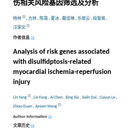
伤相关风险基因筛选及分析
杨林
,
方林
,
陈蔼
,
夏冰
,
戴佳琳
,
乐翠云
,
段智奥
,
汪家文
作者信息
+
Analysis of risk genes associated
with disulfidptosis-related
myocardial ischemia-reperfusion
injury
Lin Yang
,
Lin Fang
,
Ai Chen
,
Bing Xia
,
Jialin Dai
,
Cuiyun Le
,
Zhiao Duan
,
Jiawen Wang
Author information
+
文章历史
+