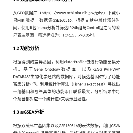
从GEO数据库（
https：//www.ncbi.nlm.nih.gov/gds/
）下载小
鼠MIRI数据。数据集GSE160516。根据文献中最佳灌注时
间，使用R包limma分析并筛选IR24h组与Control组之间的差
[
7
]
异表达基因，筛选标准为：FC>1.5，
P
<0.05
。
1.2 功能分析
根据得到的差异基因，利用cluterProfiler包进行功能富集分
析。基于Gene Ontology数据库，以及KEGG PATHWAY
DATABASE生物化学通路的数据库，对候选基因进行了功能
[
8
-
9
]
富集分析
。利用统计学算法（Fisher’s exact test）寻找出
一组基因和哪些具体的功能条目联系最大，分析结果中每
个条目都对应一个统计值
P
来表示显著性。
1.3 ssGSEA分析
根据双硫死亡基因集以及GSE160516的表达数据，利用GSVA