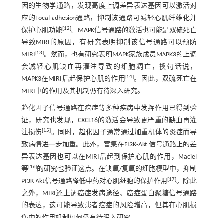
因的生物学通路，发现高度上调差异表达基因可以激活对
应的Focal adhesion通路，抑制该通路可减轻心肌纤维化并
[
12
]
保护心肌功能
。MAPK信号通路的激活也可能是双硫死亡
导致MIRI的原因，有研究表明抑制该信号通路可以预防
[
13
]
MIRI
。然而，也有研究表明MAPK家族成员MAPK3的上调
会减轻心肌缺血再灌注导致的细胞凋亡，换句话说，
[
14
]
MAPK3在MIRI后起保护心肌的作用
。因此，双硫死亡在
MIRI中的作用及其机制仍有待深入研究。
趋化因子信号通路在癌症等多种疾病中发挥作用已得到验
证，研究也发现，CXCL16的激活会导致更严重的缺血再灌
[
15
]
注损伤
。同时，趋化因子通常通过加重机体的炎症而导
致病情进一步加重。此外，富集在PI3K-Akt 信号通路上的差
异表达基因也可以在MIRI后起到保护心肌的作用，Maciel
[
16
]
等
的研究也验证这点。在缺氧/复氧的细胞模型中，抑制
[
17
]
PI3K-Akt信号通路降低中药对心肌细胞的保护作用
。除此
之外，MIRI还上调癌症发病途径、癌症蛋白聚糖信号通路
的表达，这可能导致患者癌症的风险增高，但其在心肌损
伤中的作用机制如何仍有待深入研究。