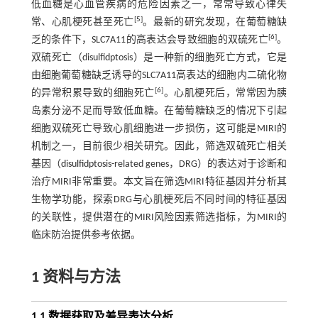
低血糖是心血管疾病的危险因素之一，常常导致心律失
[
5
]
常、心肌梗死甚至死亡
。最新的研究发现，在葡萄糖缺
[
6
]
乏的条件下，SLC7A11的高表达会导致细胞的双硫死亡
。
双硫死亡（disulfidptosis）是一种新的细胞死亡方式，它是
由细胞葡萄糖缺乏诱导的SLC7A11高表达的细胞内二硫化物
[
6
]
的异常积累导致的细胞死亡
。心肌梗死后，常常因为胰
岛素分泌不足而导致低血糖。在葡萄糖缺乏的情况下引起
细胞双硫死亡导致心肌细胞进一步损伤，这可能是MIRI的
机制之一，目前很少相关研究。因此，筛选双硫死亡相关
基因（disulfidptosis-related genes，DRG）的表达对于诊断和
治疗MIRI非常重要。本文旨在筛选MIRI特征基因并分析其
生物学功能，探索DRG与心肌梗死后不同时间的特征基因
的关联性，提供潜在的MIRI风险因素筛选指标，为MIRI的
临床防治提供参考依据。
1 资料与方法
1.1 数据获取及差异表达分析