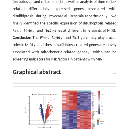
ferroptosis，and mitochondria as well as analysis of time series-
related differentially expressed genes associated with
disulfidptosis during myocardial ischemia-reperfusion，we
finally identified the specific expression of disulfidptosis-related
Flna
，
Myl6
，and
Tln1
genes at different time points pf MIRI.
Conclusion
The
Flna
，
Myl6
，and
Tln1
gens may play crucial
roles in MIRI，and these disulfidptosis-related genes are closely
associated with mitochondria-related genes，which can be
screening indicators for risk factors in patients with MIRI.
Graphical abstract