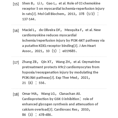
Shen
B
，
Li
J
，
Gao
L
，
et al
. Role of CC-chemokine
[15]
receptor 5 on myocardial ischemia-reperfusion injury
in rats[J].
Mol Cell Biochem
，
2013
，
378
（1/2）：
137-144．
Maciel
L
，
de Oliveira
DF
，
Mesquita
F
，
et al
. New
[16]
cardiomyokine reduces myocardial
ischemia/reperfusion injury by PI3K-AKT pathway via
a putative KDEL-receptor binding[J].
J Am Heart
Assoc
，
2021
，
10
（1）：e019685．
Zhang
ZB
，
Qin
XT
，
Wang
ZH
，
et al
. Oxymatrine
[17]
pretreatment protects H9c2 cardiomyocytes from
hypoxia/reoxygenation injury by modulating the
PI3K/Akt pathway[J].
Exp Ther Med
，
2021
，
21
（6）：556．
Omar
MA
，
Wang
LG
，
Clanachan
AS
.
[18]
Cardioprotection by GSK-3 inhibition：role of
enhanced glycogen synthesis and attenuation of
calcium overload[J].
Cardiovasc Res
，
2010
，
86
（3）：478-486．