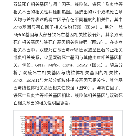
双硫死亡相关基因与凋亡因子、线粒体、铁死亡及炎症等
相关基因的相关性并绘制热图。筛选出的17个双硫死亡基
因均与差异表达的凋亡因子存在不同程度的相关性，其中
jam3
基因与凋亡因子相关性均较弱（
图5
A）。另外，除
Myh10
基因与大部分铁死亡基因相关性较弱外，其余双硫
死亡相关基因与铁死亡基因相关性较强（
图5
B）。在炎症
相关基因中，双硫死亡基因与
ccl
基因家族呈显著的正相关
或负相关关系，少量双硫死亡基因与其他炎症相关基因相
关，例如：
Gys1、Myh9、Oxsm、Slc3a2
（
图5
C）。随后分
析了双硫死亡相关基因与线粒体相关基因的相关性，
jam3、Slc7a11
与大部分线粒体相关基因无相关性，其他基
因与线粒体相关基因相关性较强（
图5
D）。与凋亡因子、
铁死亡及炎症等相关基因相比，线粒体相关基因与双硫死
亡相关基因的相关性明显更强。