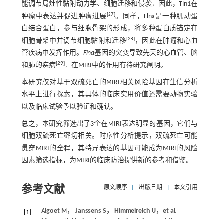
能调节局灶性黏附动力学、细胞迁移和侵袭，因此，Tln1在
[
27
]
肿瘤中表达并促进肿瘤进展
。同样，Flna是一种肌动蛋
白结合蛋白，参与细胞骨架的形成，将多种蛋白质锚定在
[
28
]
细胞骨架中并调节细胞黏附和迁移
，因此在肿瘤和心血
管疾病中发挥作用。
Flna
基因的突变导致先天的心血管、脑
[
29
]
和肺的疾病
，在MIRI中的作用有待研究阐明。
本研究仅对基于双硫死亡的MIRI相关风险基因在生信分析
水平上进行探索，其具体的临床实用价值还需要动物实验
以及临床试验予以验证和确认。
总之，本研究筛选出了3个在MIRI表达明显的基因，它们与
细胞双硫死亡密切相关。时序性分析提示，双硫死亡可能
贯穿MIRI的全程，其特异表达的基因可能成为MIRI的风险
因素筛选指标，为MIRI的临床防治提供新的参考和借鉴。
参考文献
原文顺序
|
出版日期
|
本文引用
Algoet
M
，
Janssens
S
，
Himmelreich
U
，
et al
.
[1]