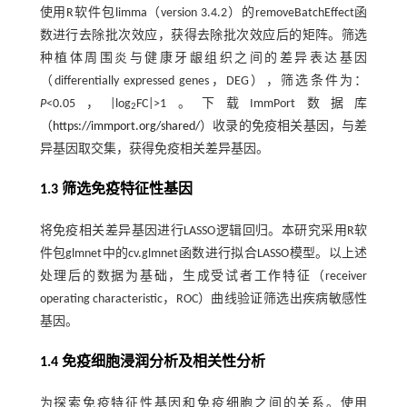
使用R软件包limma（version 3.4.2）的removeBatchEffect函
数进行去除批次效应，获得去除批次效应后的矩阵。筛选
种植体周围炎与健康牙龈组织之间的差异表达基因
（differentially expressed genes，DEG），筛选条件为：
P
<0.05，|log
FC|>1。下载ImmPort数据库
2
（
https://immport.org/shared/
）收录的免疫相关基因，与差
异基因取交集，获得免疫相关差异基因。
1.3 筛选免疫特征性基因
将免疫相关差异基因进行LASSO逻辑回归。本研究采用R软
件包glmnet中的cv.glmnet函数进行拟合LASSO模型。以上述
处理后的数据为基础，生成受试者工作特征（receiver
operating characteristic，ROC）曲线验证筛选出疾病敏感性
基因。
1.4 免疫细胞浸润分析及相关性分析
为探索免疫特征性基因和免疫细胞之间的关系。使用