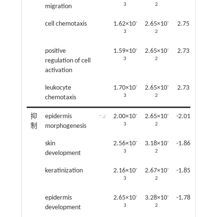
3
2
migration
-
-
cell chemotaxis
1.62×10
2.65×10
2.75
3
2
-
-
positive
1.59×10
2.65×10
2.73
3
2
regulation of cell
activation
-
-
leukocyte
1.70×10
2.65×10
2.73
3
2
chemotaxis
-
-
抑
epidermis
2.00×10
2.65×10
-2.01
3
2
制
morphogenesis
-
-
skin
2.56×10
3.18×10
-1.86
3
2
development
-
-
keratinization
2.16×10
2.67×10
-1.85
3
2
-
-
epidermis
2.65×10
3.28×10
-1.78
3
2
development