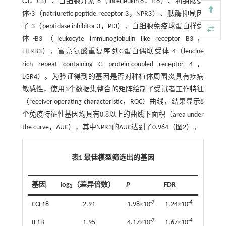
C3，C3）
、
白细胞介素-6（interleukin 6，IL6）
、
利钠肽受
体-3（natriuretic peptide receptor 3，NPR3）
、
肽酶抑制因
子-3（peptidase inhibitor 3，PI3）
、
白细胞免疫球蛋白样受
体-B3（leukocyte immunoglobulin like receptor B3，
LILRB3）
、
富亮氨酸重复序列G蛋白偶联受体-4（leucine
rich repeat containing G protein-coupled receptor 4，
LGR4）。为验证得到的基因是否对种植体周围炎具有疾病
敏感性，使用3个数据集整合的矩阵绘制了受试者工作特征
（receiver operating characteristic，ROC）曲线，结果显示8
个免疫特征性基因均具有0.8以上的曲线下面积（area under
the curve，AUC），其中NPR3的AUC达到了0.964（
图2
）。
表1 最佳模型筛选出的基因
基因
log
（差异倍数）
P
FDR
2
-7
-4
CCL18
2.91
1.98×10
1.24×10
-7
-4
IL1B
1.95
4.17×10
1.67×10