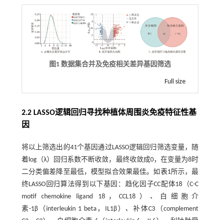
图1 数据集合并及免疫相关差异基因筛选
Full size
2.2 LASSO逻辑回归寻找种植体周围炎免疫特征性基
因
将以上筛选出的41个基因通过LASSO逻辑回归筛选变量，随
着log（λ）回归系数不断收敛，最终收敛成0，在变量为8时
二分类偏差降至最低，模型拟合效果最佳。如
表1
所示，最
终LASSO回归算法得到以下基因：趋化因子CC配体18（C-C
motif chemokine ligand 18，CCL18）
、
白细胞介
素-1β（interleukin 1 beta，IL1β）
、
补体C3（complement