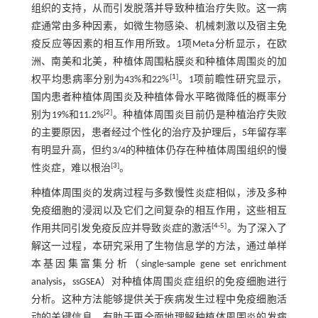
组织的支持，从而引发脱落并导致种植治疗失败。这一病
症通常由多种因素，如微生物感染、机械刺激以及宿主免
疫反应等因素的相互作用所致。1项Meta分析显示，在欧
洲、南美和北美，种植体周围粘膜炎和种植体周围炎的加
[
1
]
权平均患病率分别为43%和22%
。1项前瞻性研究显示，
国内患者种植体周围炎及种植体骨水平略微降低的概率分
[
2
]
别为19%和11.2%
。种植体周围炎目前仍是种植治疗失败
的主要原因，患者经过个性化的治疗及护理后，5年留存率
有明显升高，但约3/4的种植体仍存在种植体周围组织的慢
[
3
]
性炎症，难以根治
。
种植体周围炎的发病过程与多数慢性炎症相似，涉及多种
免疫细胞的浸润以及它们之间复杂的相互作用，这些相互
[
4
-
5
]
作用共同引发免疫反应并导致炎症的激活
。为了深入了
解这一过程，本研究采用了生物信息学的方法，通过单样
本基因集富集分析（single-sample gene set enrichment
analysis，ssGSEA）对种植体周围炎症组织的免疫细胞进行
分析。这种方法能够提供关于疾病发生过程中免疫细胞活
动的关键信息，有助于更全面地理解种植体周围炎的发病