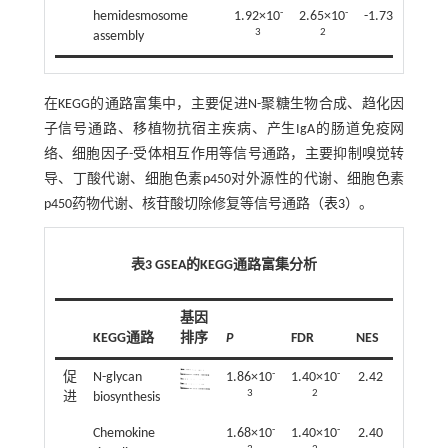
-
-
hemidesmosome
1.92×10
2.65×10
-1.73
3
2
assembly
在KEGG的通路富集中，主要促进N-聚糖生物合成、趋化因
子信号通路、移植物抗宿主疾病、产生IgA的肠道免疫网
络、细胞因子-受体相互作用等信号通路，主要抑制嗅觉转
导、丁酸代谢、细胞色素p450对外源性的代谢、细胞色素
p450药物代谢、核苷酸切除修复等信号通路（
表3
）。
表3 GSEA的KEGG通路富集分析
基因
KEGG通路
排序
P
FDR
NES
-
-
促
N-glycan
1.86×10
1.40×10
2.42
3
2
进
biosynthesis
-
-
Chemokine
1.68×10
1.40×10
2.40