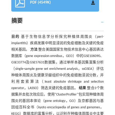
PDF (4549K)
摘要
目的
基于生物信息学分析探究种植体周围炎（peri-
implantitis）疾病发展中明显浸润的免疫细胞及关键的免疫
相关基因。
方法
整合美国国家生物技术信息中心基因表达
数据库（gene expression omnibus，GEO）中的GSE106090、
GSE33774及GSE57631数据集，通过单样本基因集富集分析
（single-sample gene set enrichment analysis，ssGSEA）评估
种植体周围炎及健康牙龈组织中的免疫细胞浸润分数，并
利用套索算法（least absolute shrinkage and selection
operator，LASSO）筛选关键的免疫基因。
结果
整合3个数
据集并去批次效应后，使用“ClusterProfiler”包实现种植体周
围炎的基因本体论（gene ontology，GO）及京都基因与基
因组百科全书（kyoto encyclopedia of genes and genomes，
KEGG）数据库的富集分析，以识别在种植体周围炎中主要