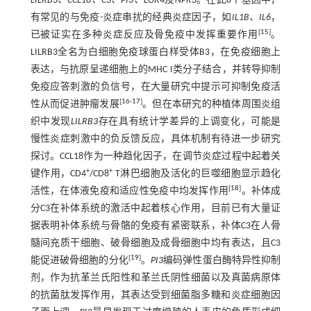
LILRB3、CCL18、C3、PI3、LGR4
及
NPR3
。在此8个基因中，
有常见的与免疫-炎症串扰的经典炎症因子，如
IL1B、IL6
，
[
15
]
已被证实在多种炎症反应及骨免疫中发挥重要作用
。
LILRB3全名为白细胞免疫球蛋白样受体B3，在免疫细胞上
表达，与抗原呈递细胞上的MHC I类分子结合，并转导抑制
免疫应答刺激的负信号，在大量研究中提示可抑制免疫活
[
16
-
17
]
性从而促进肿瘤发展
。但在本研究的种植体周围炎组
织中发现
LILRB3
存在具有统计学差异的上调变化，可能是
慢性炎症刺激中的负反馈反应，具体机制有待进一步研究
探讨。CCL18作为一种趋化因子，在调节炎症过程中起着关
+
+
键作用，CD4
/CD8
T淋巴细胞及活化的巨噬细胞显示趋化
[
18
]
活性，在体液免疫和适应性免疫中均发挥作用
。补体成
分C3在补体系统的激活中起着核心作用，目前已有大量证
据表明补体系统与骨骼的免疫有紧密联系，补体C3在人骨
髓间充质干细胞、破骨细胞及成骨细胞中均有表达，且C3
[
19
]
能促进破骨细胞的分化
。
PI3
编码弹性蛋白酶特异性抑制
剂，作为抗革兰氏阳性和革兰氏阴性细菌以及真菌病原体
的抗菌肽发挥作用，其表达受到细菌脂多糖和炎症细胞因