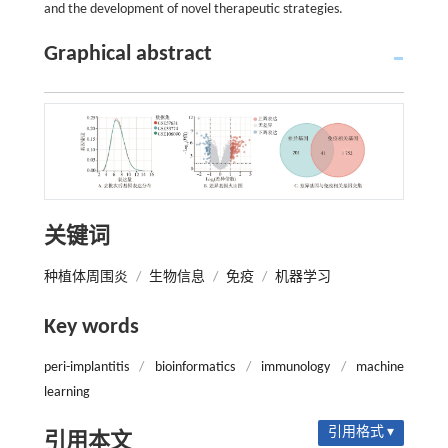
and the development of novel therapeutic strategies.
Graphical abstract
关键词
种植体周围炎
/
生物信息
/
免疫
/
机器学习
Key words
peri-implantitis
/
bioinformatics
/
immunology
/
machine
learning
引用格式 ▾
引用本文