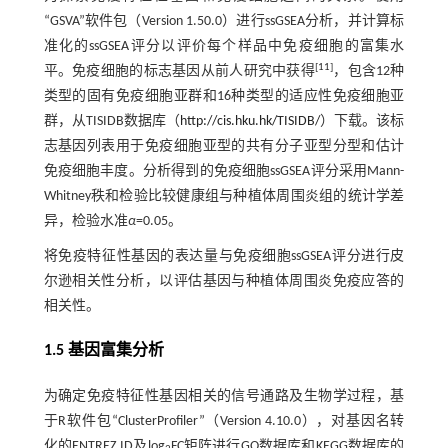
“GSVA”软件包（Version 1.50.0）进行ssGSEA分析，并计算标
准化的ssGSEA评分以评价每个样品中免疫细胞的富集水
[
11
]
平。免疫细胞的标志基因从前人研究中获得
，包含12种
类型的固有免疫细胞亚群和16种类型的适应性免疫细胞亚
群，从TISIDB数据库（
http://cis.hku.hk/TISIDB/
）下载。该标
志基因列表用于免疫细胞亚型的共有分子亚型分型和估计
免疫细胞丰度。分析得到的免疫细胞ssGSEA评分采用Mann-
Whitney秩和检验比较健康组与种植体周围炎组的统计学差
异，检验水准
α
=0.05。
将免疫特征性基因的表达量与免疫细胞ssGSEA评分进行皮
尔逊相关性分析，以评估基因与种植体周围炎免疫应答的
相关性。
1.5 基因富集分析
为确定免疫特征性基因相关的信号通路及生物学过程，基
于R软件包“ClusterProfiler”（Version 4.10.0），对基因名转
化的ENTREZ ID及log
FC矩阵进行GO数据库和KEGG数据库的