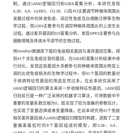
制。通过LASSO逻辑回归和GSEA富集分析，本研究发现
IL1B、IL6、LILRB3、CCL18、C3
及
PI3
主要调节种植体周围炎
发展过程中的体液免疫、适应性免疫及白细胞迁移等生物
学过程，而
LGR4
主要参与负调控种植体周围炎的上皮生长
过程。通过差异基因的GO富集分析，发现
NPR3
主要参与白
细胞增殖及体液水平调节的生物过程。
将ImmPort数据库下载的免疫相关基因与差异基因交集，得
到41个涉及免疫应答的基因，在GSEA的富集分析结果中进
行对比，发现这些基因大多都参与到种植体周围炎明显上
调的炎症免疫相关的生物学过程中，但41个基因的数量对
于疾病特征性基因的筛选显然过多。在此本研究采用了
LASSO逻辑回归的算法来进一步收缩特征性基因，LASSO回
归目前已是一种广泛采用的机器学习算法，可将数据中不
重要的变量系数压缩为0，既实现了较为准确的参数估计，
也实现了变量选择或者变量降维。在此本研究将41个免疫
相关差异基因纳入LASSO逻辑回归模型的构建，选取了二变
量偏差最低时的8个基因组成的模型，即
IL1B、IL6、