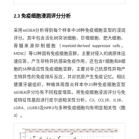
2.3 免疫细胞浸润评分分析
采用ssGSEA分析得到每个样本中28种免疫细胞亚型的浸润
评分。其中包含活化树突状细胞、巨噬细胞、肥大细胞、
骨髓来源抑制细胞（myeloid-derived suppressor cells，
MDSC）等12种固有免疫细胞亚群，主要对侵入的病原体迅
速应答，产生非特异抗感染免疫作用，还包含T细胞和B细
胞的16种适应性免疫细胞亚群，主要对非己抗原性异物产
生特异性的免疫排斥反应，并对抗原产生免疫记忆。相比
健康牙龈组织，种植体周围炎样本中23种免疫细胞亚型
ssGSEA评分均有不同程度增高。将免疫细胞浸润评分与免
疫特征性基因进行皮尔逊相关性分析，
C3、CCL18、IL1B、
LGR4、LILRB3
及
NPR3
与多种免疫细胞均有明显相关性（
图
3
）。