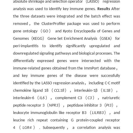
absolute shrinkage and selection operator（LASSO） regression
analysis was used to identify key immune genes.
Results
After
the three datasets were integrated and the batch effect was
removed，the ClusterProfiler package was used to perform
gene ontology（GO） and Kyoto Encyclopedia of Genes and
Genomes（KEGG） Gene Set Enrichment Analysis（GSEA） for
peri-implantitis to identify significantly upregulated and
downregulated signaling pathways and biological processes. The
differentially expressed genes were intersected with the
immune-related genes obtained from the ImmPort database，
and key immune genes of the disease were successfully
identified by the LASSO regression analysis，including C-C motif
chemokine ligand 18（
CCL18
），interleukin-1β（
IL1B
），
interleukin-6（
IL6
），complement C3（
C3
），natriuretic
peptide receptor 3（
NPR3
），peptidase inhibitor 3（
PI3
），
leukocyte immunoglobulin like receptor B3（
LILRB3
），and
leucine rich repeat containing G protein-coupled receptor
4（
LGR4
）. Subsequently，a correlation analysis was