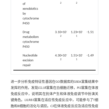
2
2
of
xenobiotics
by
cytochrome
P450
-
-
Drug
3.10×10
1.23×10
-1.51
2
1
metabolism
cytochrome
P450
-
-
Nucleotide
4.30×10
1.51×10
-1.49
2
1
excision
repair
进一步分析免疫特征性基因在GO数据库的GSEA富集结果中
发挥的作用，发现
CCL18
富集在白细胞迁移，
PI3
富集在体液
免疫反应中，说明其在抗体产生和体液免疫调节中扮演关
键角色。
LILRB3
富集在适应性免疫反应中，可能参与了T细
胞和B细胞的活化与调控。
C3
在体液免疫反应及适应性免疫