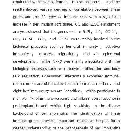
conducted with ssGSEA immune infiltration score，and the
results showed varying degrees of correlation between these
genes and the 23 types of immune cells with a significant
increase in peri-implant soft tissue. GO and KEGG enrichment
analyses showed that the genes such as
IL1B
，
IL6
，
CCL18
，
C3
，
LGR4
，
PI3
，and
LILRB3
were mainly involved in the
biological processes such as humoral immunity，adaptive
immunity，leukocyte migration，and skin epidermal
development，while
NPR3
was mainly associated with the
biological processes such as leukocyte proliferation and body
fluid regulation.
Conclusion
Differentially expressed immune-
related genes are obtained by the bioinformatics method，and
eight key immune genes are identified，which participate in
multiple links of immune response and inflammatory response in
peri-implantitis and exhibit high sensitivity to the disease
background of peri-implantitis. The identification of these
immune genes provides important molecular targets for a
deeper understanding of the pathogenesis of peri-implantitis