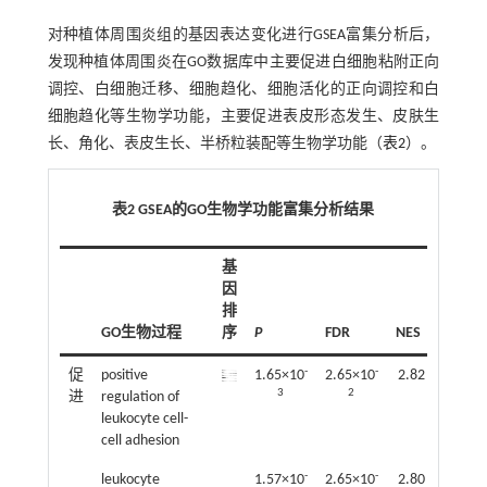
对种植体周围炎组的基因表达变化进行GSEA富集分析后，
发现种植体周围炎在GO数据库中主要促进白细胞粘附正向
调控、白细胞迁移、细胞趋化、细胞活化的正向调控和白
细胞趋化等生物学功能，主要促进表皮形态发生、皮肤生
长、角化、表皮生长、半桥粒装配等生物学功能（
表2
）。
表2 GSEA的GO生物学功能富集分析结果
基
因
排
GO生物过程
序
P
FDR
NES
-
-
促
positive
1.65×10
2.65×10
2.82
3
2
进
regulation of
leukocyte cell-
cell adhesion
-
-
leukocyte
1.57×10
2.65×10
2.80