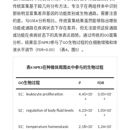
传统富集基于超几何分布方法，专注于在两组样本中识别
那些明显富集差异基因的功能类别或生物通路。需要注意
的是，与GSEA分析相比，传统富集结果虽然能够指出哪些
功能或通路在疾病状态下存在差异，但无法提供这些通路
或功能在疾病状态下的具体表达趋势。通过传统的GO富集
分析，结果显示
NPR3
参与了GO生物过程的白细胞增殖和体
液水平调节（FDR<0.05）（
表4
，
图5
）。
表4 NPR3在种植体周围炎中参与的生物过程
GO生物过程
P
FDR
-
-
S1：leukocyte proliferation
4.45×10
3.05×10
6
4
-
-
S2：regulation of body fluid levels
4.23×10
1.03×10
4
2
-
-
S3：temperature homeostasis
2.18×10
1.24×10