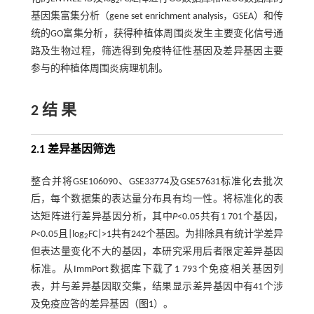
2
基因集富集分析（gene set enrichment analysis，GSEA）和传
统的GO富集分析，获得种植体周围炎发生主要变化信号通
路及生物过程，筛选得到免疫特征性基因及差异基因主要
参与的种植体周围炎病理机制。
2 结 果
2.1 差异基因筛选
整合并将GSE106090、GSE33774及GSE57631标准化去批次
后，每个数据集的表达量分布具有均一性。将标准化的表
达矩阵进行差异基因分析，其中
P
<0.05共有1 701个基因，
P
<0.05且|log
FC|>1共有242个基因。为排除具有统计学差异
2
但表达量变化不大的基因，本研究采用后者限定差异基因
标准。从ImmPort数据库下载了1 793个免疫相关基因列
表，并与差异基因取交集，结果显示差异基因中有41个涉
及免疫应答的差异基因（
图1
）。