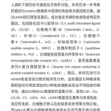
上调和下调的信号通路及生物学过程。本研究进一步将差
异基因与ImmPort数据库中获得的免疫相关基因取交集，通
过LASSO回归筛选变量后，成功鉴定关键的疾病免疫特征性
基因，包括趋化因子CC配体18（C-C motif chemokine ligand
18，CCL18）、白细胞介素-1β（interleukin 1 beta，IL-
1β）、补体C3（complement C3，C3）、白细胞介
素-6（interleukin 6，IL6）、利钠肽受体-3（natriuretic
peptide receptor 3，NPR3）、肽酶抑制因子-3（peptidase
inhibitor 3，PI3）、白细胞免疫球蛋白样受体-B3（leukocyte
immunoglobulin like receptor B3，LILRB3）、富亮氨酸重复
序列G蛋白偶联受体-4（leucine rich repeat containing G
protein-coupled receptor 4，LGR4）。随后，本研究进行与
ssGSEA免疫浸润分数的相关性分析，这些基因与种植体周
围软组织内明显增加的23种免疫细胞呈现出不同程度的相
关性。通过GO和KEGG数据库的富集分析，发现
IL1B、IL6、
CCL18、C3、LGR4、PI3、LILRB3
等基因主要参与体液免疫、
适应性免疫、白细胞迁移以及皮肤表皮发育等生物过程，
而
NPR3
主要与白细胞增殖和体液水平调节等生物过程相