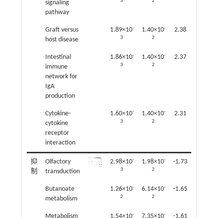
3
2
signaling
pathway
-
-
Graft versus
1.89×10
1.40×10
2.38
3
2
host disease
-
-
Intestinal
1.86×10
1.40×10
2.37
3
2
immune
network for
IgA
production
-
-
Cytokine-
1.60×10
1.40×10
2.31
3
2
cytokine
receptor
interaction
-
-
抑
Olfactory
2.98×10
1.98×10
-1.73
3
2
制
transduction
-
-
Butanoate
1.26×10
6.14×10
-1.65
2
2
metabolism
-
-
Metabolism
1.54×10
7.35×10
-1.61