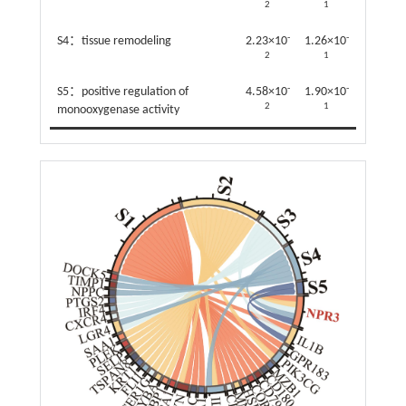
2
1
-
-
S4：tissue remodeling
2.23×10
1.26×10
2
1
-
-
S5：positive regulation of
4.58×10
1.90×10
2
1
monooxygenase activity