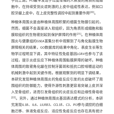
子而上调。PI3最早发现于过度增殖的人表皮的角质形成细
胞中，在持续受到炎症刺激的上皮中组成性表达，例如口
[
20
]
腔牙龈上皮中，在上皮完整性调控中起到重要作用
。
种植体周围炎是由种植体周围积聚的细菌生物膜引起的，
然而，细菌不会直接进入软组织，因为角质形成细胞和黏
[
21
]
膜软组织的生物密封起到保护屏障的作用
。在种植体周
围炎与健康组的GSEA富集分析中观察到了与角化黏膜生物
屏障相关的结果，GO数据库的结果中角化、表皮生长等生
物学过程明显下调，其中特征性免疫基因
LGR4
也参与了该
过程，提示炎症反应下种植体周围黏膜屏障的破坏。种植
体周围的致密角化龈在控制牙菌斑和抵抗口腔咀嚼运动的
机械刺激中起到关键作用。根据观察到的明显下调结果，
本研究发现种植体周围炎的免疫反应引发的炎症破坏了周
围组织的防御能力，使得外源性刺激更容易突破上皮并深
入至骨组织，进而引发骨组织的炎症反应和边缘性骨吸收
[
22
]
。另外，通过种植体周围炎基因表达模式的分析，本研
究发现
IL1B、IL6、LILRB3、CCL18、C3、PI3
参与调控的白细
胞迁移、体液免疫反应、适应性免疫反应也存在具有统计