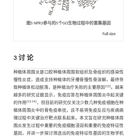
图5 NPR3参与的5个GO生物过程中的富集基因
Full size
3 讨 论
种植体周围炎是口腔种植体周围软组织及骨组织的感染性
慢性炎症，造成支持种植体的牙槽骨慢性骨溶解，最终导
[
12
]
致种植体松动脱落，是种植治疗失败的主要原因
。越来
越多的研究证据显示，免疫应答在种植体周围炎中起关键
[
13
-
14
]
的作用
，但目前的研究仅关注少数几种免疫细胞在种
植体周围炎中的骨免疫串扰，且不易将免疫反应与疾病病
理过程中关键治疗靶点联系起来。本文旨在研究种植体周
围炎发生过程中重要的免疫细胞浸润和重要的免疫特征性
基因，并进一步探讨筛选出的免疫特征性基因的生物学机