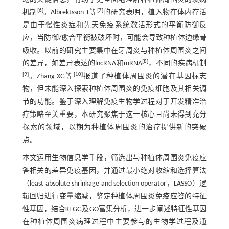
[
6
]
[
7
]
机制
。Albrektsson T等
的研究表明，植入物在体内存活
是由于慢性炎症和先天免疫系统激活形式的平衡防御反
应，当防御/愈合平衡被破坏时，可能会导致种植体边缘骨
吸收。以前的研究主要集中在牙周炎与种植体周围炎之间
[
8
]
的差异，如差异表达的lncRNA和mRNA
，不同的疾病机制
[
9
]
[
10
]
。Zhang XG等
报道了种植体周围炎的潜在基因标志
物，但未能深入探索种植体周围炎的免疫细胞及其相关调
节的功能。鉴于深入理解免疫生物学过程对于开发精准治
疗策略至关重要，本研究聚焦于这一核心且尚未得到充分
探索的领域，以期为种植体周围炎的治疗提供新的突破
点。
本文运用生物信息学手段，筛选出与种植体周围炎免疫应
答相关的差异免疫基因，并通过最小绝对收缩和选择算法
（least absolute shrinkage and selection operator，LASSO）逻
辑回归进行变量缩减，鉴定种植体周围炎免疫应答的特征
性基因，结合KEGG及GO富集分析，进一步阐述特征性基因
在种植体周围炎病理过程中主要参与的生物学过程及通