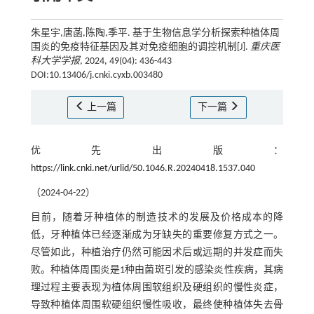
朱星宇,唐菡,陈陶,季平. 基于生物信息学分析探索种植体周
围炎的免疫特征基因及其对免疫细胞的调控机制[J].
重庆医
科大学学报
, 2024, 49(04): 436-443
DOI:10.13406/j.cnki.cyxb.003480
上一篇
下一篇
优先出版：
https://link.cnki.net/urlid/50.1046.R.20240418.1537.040
（2024-04-22）
目前，随着牙种植体的制造技术的发展及价格成本的降
低，牙种植体已经逐渐成为牙缺失的重要修复方式之一。
尽管如此，种植治疗仍然可能因术后或远期的并发症而失
败。种植体周围炎是1种由菌斑引发的感染炎性疾病，其病
理过程主要表现为植体周围软组织及硬组织的慢性炎症，
导致种植体周围软硬组织慢性吸收，最终使种植体失去骨