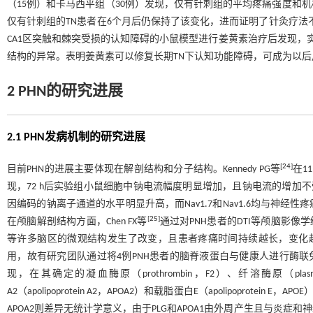
（15例）和卡马西平组（30例）发现，仅有针刺组的平均疼痛强度和
仅有针刺组的TN患者在6个月后仍保持了该变化，进而证明了针灸疗法不
CA1区突触和棘突受损的认知障碍的小鼠模型进行姜黄素治疗后发现，
结构的异常。表明姜黄素可以修复长期TN下认知功能障碍，可成为以
2 PHN的研究进展
2.1 PHN发病机制的研究进展
[
24
]
目前PHN的进展主要体现在解剖结构和分子结构。Kennedy PG等
在1
现，72 h后实验组小鼠细胞中钠电流幅度明显增加，且钠电流的增加不受
因编码的钠离子通道的水平明显升高，而Nav1.7和Nav1.6均与神
[
25
]
在颅脑解剖结构方面，Chen FX等
通过对PNH患者的DTI等颅脑影
等许多脑区的微观结构发生了改变，且患者疼痛时间持续越长，变化越
用，故有研究团队通过将4例PNH患者的脑脊液蛋白与健康人进行酶联免疫吸附实验（enzyme
现，在其确定的凝血酶原（prothrombin，F2）、纤溶酶原（plasmino
A2（apolipoprotein A2，APOA2）和载脂蛋白E（apolipoprote
APOA2则差异无统计学意义，由于PLG和APOA1由外周产生且与炎症