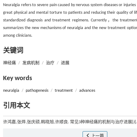
Neuralgia refers to severe pain caused by nervous system diseases or injurie
great physical and mental torture to patients and reducing their quality of 
standardized diagnosis and treatment regimens. Currently，the treatment o
summarizes the new mechanisms of neuralgia and the new treatment option
among clinicians.
关键词
神经痛
/
发病机制
/
治疗
/
进展
Key words
neuralgia
/
pathogenesis
/
treatment
/
advances
引用本文
许鸿嘉,张烨,张庆硕,韩晓旭,许顺良. 常见3种神经痛的机制与治疗进展[J]
上一篇