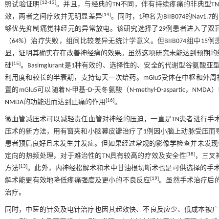
[
12
-
13
]
照试验证明
。并且，与经典的TN不同，伴有持续疼痛的非典型T
[
14
]
效，两者之间疗效并无明显差异
。同时，1种名为BIIB074的Na
够优先抑制痛觉神经元的异常放电。该研究选择了29例患者进入了双盲阶段
（64%）治疗失败，组间比较差异无统计学意义。但BIIB074组中1
显，证明其确实存在改善神经痛的效果。虽然这项研究未能达到预期的结果
[
15
]
础
。Basimglurant是1种有效的、选择性的、安全的代谢型谷氨酸亚型5（m
利用度和较长的半衰期，支持每天一次给药。mGlu5受体在中枢和外
置的mGlu5可以随着N-甲基-D-天冬氨酸（N-methyl-D-aspart
[
16
]
NMDA的功能进而达到止痛的作用
。
微血管减压术可以减轻责任血管对神经的压迫，一直是TN患者进行手
压术的新方法，用有窗夹和小脑幕皮瓣治疗了1例因小脑上动脉受压而导
患者预后良好且未发生并发症。但如果经过常规的影像学检查并未发现
[
18
]
定向的热频处理，对于难治性的TN具有较高的疗效及安全性
，三叉
[
13
]
方法
。此外，内神经松解术和术中甘油根切断术也是可供选择的手术
[
19
]
解术能更有效地降低疼痛强度及更小的不良反应
。虽然手术治疗后
治疗。
同时，中医的针灸及电针治疗也因其起效快、不良反应少、低成本被广