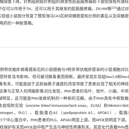
机械阈值下降，针刺组和假针刺组的继发性肌筋膜疼痛和下颌受限有所减
[
23
]
仅可以作用于TN，还可以用于其继发的肌筋膜疼痛。Zhi HW等
通过对
实验组小鼠部分恢复了模型海马CA1区树突棘密度和比例的紊乱以及突触
后用药的一种新策略。
1例带状疱疹病毒感染后的小鼠细胞与9例非带状疱疹感染的小鼠细胞对
阿昔洛韦影响，但可被河豚毒素而阻断，最终发现实验组Nav1.6和Nav1
经性疼痛有关，可能是由于这些钠离子通道的改变导致了患者出现了相关的神
像学结果与正常人的颅脑影像对比发现，PNH患者的岛叶、枕叶、小脑、中
明显，这可能是PNH发病机制的一种新的见解。由于PHN具有中枢致敏
 linked immunosorbent assay，ELISA）和Western blo
gen，PLG）、载脂蛋白A1（apolipoprotein A1，APOA1）、载
in E，APOE）5个中心蛋白中，PHN患者的PLG、APOA1明显上调，而APOE则明显下调，
和神经保护有关而APOE由中枢产生且与神经性疼痛有关，其变化代表着PHN