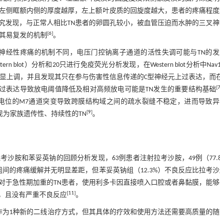
左侧眶额内侧的厚度越厚，左上额叶皮质的回旋度越大，患者的疼痛程度
究发现，与正常人相比TN患者的卵圆孔较小，被血管压迫而水肿的三叉
[
6
]
及其易复发的机制
。
神经性疼痛的机制不同，电压门控钠离子通道的活性失调可能与TN的发
lot）分析和20只进行免疫荧光分析发现，在Western blot分析中Nav1
也明显上调，并且发现其只在参与伤害性信息传递的C型神经元上过表达，而
[
测到。Nav1.3的过表达导致放电阈值降低及相对高频放电可能是TN发生的重要结构基础
电位的M7通道突变导致跨膜结构域之间的疏水裂缝不稳定，进而导致异
[
9
]
现为家族遗传性、持续性的TN
。
考沙胺和苯妥英钠的回顾分析发现，63例患者注射拉考沙胺，49例（77.
两组间的疼痛缓解并无明显差距，但苯妥英钠组（12.3%）不良反应比拉考
，对于急性期加重的TN患者，使用利多卡因直接喷入口腔或者鼻黏膜，能
[
11
]
，且没有严重不良反应
。
可作为1种新的二线治疗方式，但其具体的疗效和使用方法还需要高质量的