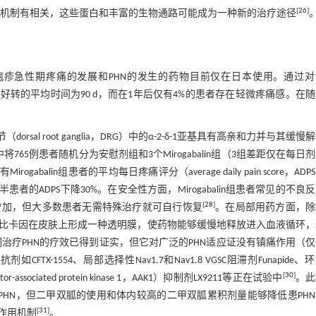
[
26
]
病机制有相关，这些蛋白和丰富的生物通路可能成为一种新的治疗途径
带状疱疹急性期疼痛的发展和PHN的发生的药物目前仅在日本使用。通过
疼痛到好转的平均时间为90 d，而在1年后仅有4%的患者存在轻微疼痛感。在
sal root ganglia，DRG）中的α-2-δ-1亚基具有高亲和力并与其缓慢
5例患者随机分为安慰剂组和3个Mirogabalin组（3组差距仅在每日
alin组患者的平均每日疼痛评分（average daily pain score，ADP
患者的ADPS下降30%。在安全性方面，Mirogabalin组患者常见的不良
[
28
]
增加，但大多数患者无需特殊治疗就可自行恢复
。在局部用药方面，除
比卡因在皮肤上形成一种透明膜，使药物能够缓慢地释放进入血液循环，
治疗PHN的疗效已得到证实，但它对广泛的PHN适应证没有镇痛作用（
X-1554、局部选择性Nav1.7和Nav1.8 VGSC阻滞剂Funapide、
[
30
]
-associated protein kinase 1，AAK1）抑制剂LX9211等正在试验中
。此
HN，但二甲双胍的使用和体内较高的二甲双胍累积剂量能够降低患PH
[
31
]
作用机制
。