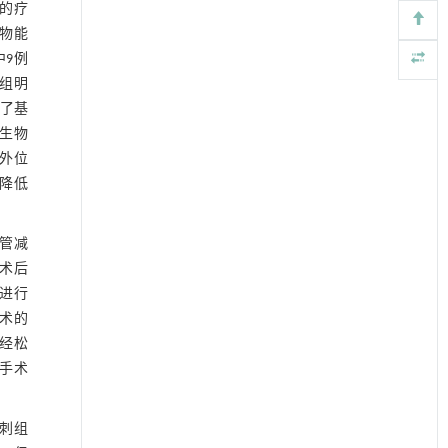
好的疗
药物能
中9例
剂组明
供了基
服生物
触外位
会降低
血管减
，术后
进行
术的
神经松
手术
针刺组