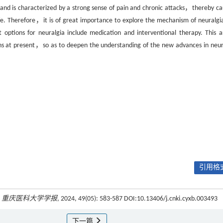
s and is characterized by a strong sense of pain and chronic attacks，thereby ca
life. Therefore，it is of great importance to explore the mechanism of neuralgi
ptions for neuralgia include medication and interventional therapy. This ar
s at present，so as to deepen the understanding of the new advances in neur
引用格式
.
重庆医科大学学报
, 2024, 49(05): 583-587 DOI:10.13406/j.cnki.cyxb.003493
下一篇