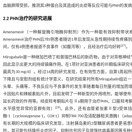
血脑屏障受损，推测其3种蛋白及其造成的炎症等反应可能与PNH的发
2.2 PHN治疗的研究进展
Amenamevir（一种解旋酶引物酶抑制剂）作为一种能有效抑制
Amenamevir治疗PHN后785例患者随访1年后发现从急性期持续性
[
27
]
间，仅有4例患者报道不良事件（如腹泻等），且经治疗后均好转
。
Mirogabalin是一种继加巴喷丁和普瑞巴林后的新药物，由于对背根神经节（dor
因此显示出更大的持续镇痛作用。在1项针对亚洲患者的Ⅲ期临床研究中将76
最高为30 mg/d）。经过14周的研究发现，在有效性方面，自第1周起所有Mirogab
下降且与安慰剂组有统计学意义，在研究结束时所有Mirogabalin组近一半
头晕、头痛等，不良反应与不良事件的发生率随着每日剂量的增加而
卡因贴片和辣椒素贴片外，目前发明了一种新型的外用喷剂，能够使布
延长药效的作用等。经皮羟考酮贴片在Ⅱa期用于治疗PHN，口服羟考酮
[
29
]
水平感觉异常的亚群有效）
。此外，还有血管紧张素Ⅱ型2受体拮抗剂如CFT
酶-1（cyclooxygenase 1，COX-1）抑制TRK-700及适配器相关激酶1（adaptor
有长期的大规模的临床研究发现，注射胰岛素的2型糖尿病患者更易患P
险，其可能包括降低炎症因子、抑制信号因子及增强抗病毒基因等多种