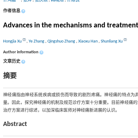
许鸿嘉
,
张烨
,
张庆硕
,
韩晓旭
,
许顺良
作者信息
+
Advances in the mechanisms and treatment 
Hongjia Xu
,
Ye Zhang
,
Qingshuo Zhang
,
Xiaoxu Han
,
Shunliang Xu
Author information
+
文章历史
+
摘要
神经痛指由神经系统疾病或损伤而导致的剧烈疼痛。神经痛的特点为
量。因此，探究神经痛的机制及规范诊疗方案十分重要。目前神经痛的
治疗方案进行综述，以加深临床医师对神经痛新进展的认识。
Abstract