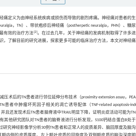
 of Pain，IASP）对神经痛定义为由神经系统疾病或损伤而导致的剧烈疼痛。神经痛对患者的
ia，TN）、带状疱疹后神经痛（postherpetic neuralgia，PHN）、糖
[
2
]
最有效的治疗方法
。在过去几年，关于神经痛的发病机制取得了许多进
识，了解目前的研究进展，探索更多可能的临床治疗方法，本文对神经痛
患者进行邻位延伸分布技术（proximity extension assay，PE
死因子相关的凋亡诱导配体（TNF-related apoptosis-induc
，TNF-β）升高，并且还发现术后TN患者脑脊液中TRAIL明显下降，证明炎症活动可能为T
其他研究团队对TN患者的脑脊液进行分析发现，S100钙结合蛋白B处
过研究神经影像学分析30例TN患者和正常人的皮质差异、脑回厚度及脑
眶额内侧的皮质厚度、左上额叶皮质的回旋度及双侧额皮质的脑沟深度明