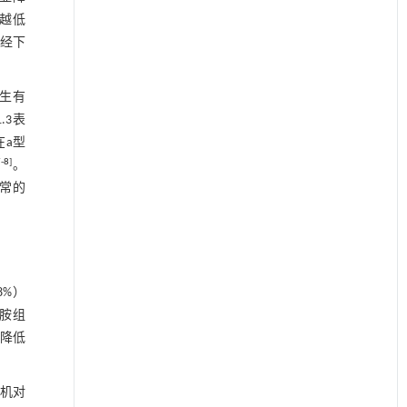
越低
神经下
生有
.3表
在a型
7
-
8
]
。
常的
8%）
沙胺组
够降低
随机对