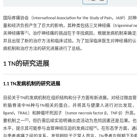
国际疼痛协会（International Association for the Study
量和经济负担产生了巨大的影响，其种类包括三叉神经痛（trigeminal neuralg
[
1
]
关神经痛等
。治疗神经痛的挑战在于寻找病因，根据发病机制来确定
并且出现了新的治疗方法和临床试验。为了加深临床医生对神经痛的认
病机制和治疗方法的研究进展进行了总结。
1 TN的研究进展
1.1 TN发病机制的研究进展
目前关于TN的发病机制在组织结构和分子方面有新进展。对经过微血管减压术后的TN
析脑脊液中96种与TN相关的蛋白，并将其与健康人进行对比发现，TN患者中肿瘤坏
ligand，TRAIL）和肿瘤坏死因子（tumor necrosis factor β
[
3
]
要机制之一
，但仍需后续实验明确炎症活动为危险因素还是后果。也有
[
4
]
水平，提示其可能参与血管神经压迫的发病过程
。在形态学方面，通
与患者疼痛之间的关系，发现相较于正常人而言，TN患者左侧额下及