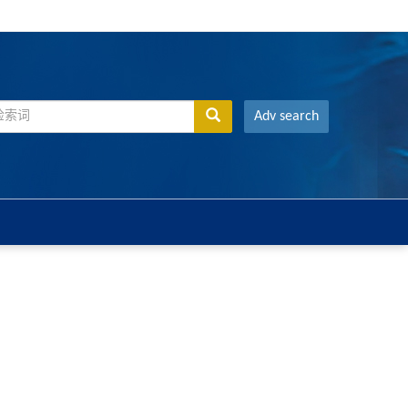
Adv search