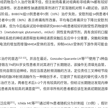
N经药物及介入治疗效果不佳。但注射肉毒素对经典和非经典TN都有较
v1.7的选择性、状态依赖性钠通道阻滞剂进行了双盲随机对照Ⅱa期试验，该
，BIIB074组15例患者中5例（33%）治疗失败，安慰剂组14例患者
5例患者中12例（80%）表示疼痛有所改善，平均每日疼痛评分下降比安慰
，但为今后临床试验中继续研究BIIB074和患者较好的耐受性药物提
etabotropic glutamate5，mGlu5）阴性变构调节剂，具有良好的口
周神经系统的神经递质释放和神经递质突触后反应中十分重要，突触和突
ic，NMDA）电流的增加而增强NMDA受体的活性，抑制mGlu5受体的下游作用可能
[
12
-
13
]
[
17
]
术治疗的首选
。并且在最近，Gonzalez-Quarante LH等
使用了1种
致左TN的83岁女性患者并对其进行了长期随访，该操作无须填充血管
任何血管压迫神经，则应当首选射频消融的方法，定位责任三叉神经节段
神经的脉冲射频消融作为一种微创手术，它提供了有前途的替代侵入性手
治疗方法，两者在术后1~2个月有较高的疗效，但经过长期随访发现内
[
20
]
的患者具有较高的满意度
，但并非所有的患者都应该在发病初期就选择
[
21
]
[
22
]
泛应用
，Ichida MC等
通过将TN患者随机分为针刺组（15例）、假