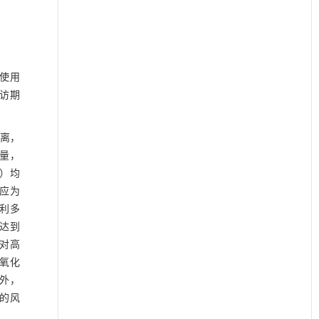
。
对使用
随访期
解离，
剂量，
S）均
反应为
利多
达到
仅对高
环氧化
外，
N的风