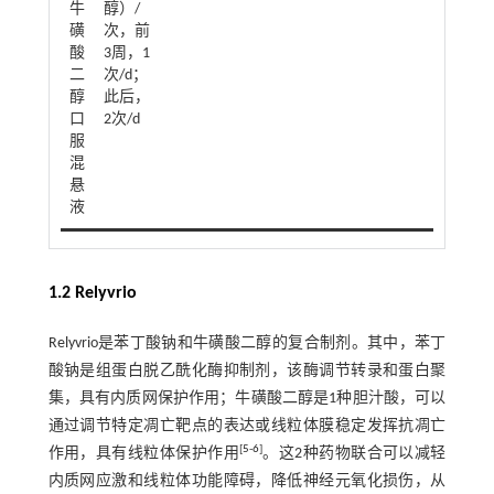
牛
醇）/
磺
次，前
酸
3周，1
二
次/d；
醇
此后，
口
2次/d
服
混
悬
液
1.2 Relyvrio
Relyvrio是苯丁酸钠和牛磺酸二醇的复合制剂。其中，苯丁
酸钠是组蛋白脱乙酰化酶抑制剂，该酶调节转录和蛋白聚
集，具有内质网保护作用；牛磺酸二醇是1种胆汁酸，可以
通过调节特定凋亡靶点的表达或线粒体膜稳定发挥抗凋亡
[
5
-
6
]
作用，具有线粒体保护作用
。这2种药物联合可以减轻
内质网应激和线粒体功能障碍，降低神经元氧化损伤，从