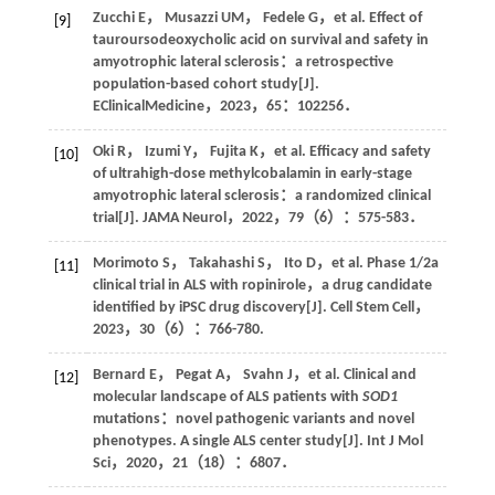
Zucchi
E
，
Musazzi
UM
，
Fedele
G
，
et al
. Effect of
[9]
tauroursodeoxycholic acid on survival and safety in
amyotrophic lateral sclerosis：a retrospective
population-based cohort study[J].
EClinicalMedicine
，
2023
，
65
：102256．
Oki
R
，
Izumi
Y
，
Fujita
K
，
et al
. Efficacy and safety
[10]
of ultrahigh-dose methylcobalamin in early-stage
amyotrophic lateral sclerosis：a randomized clinical
trial[J].
JAMA Neurol
，
2022
，
79
（6）：575-583．
Morimoto
S
，
Takahashi
S
，
Ito
D
，
et al
. Phase 1/2a
[11]
clinical trial in ALS with ropinirole，a drug candidate
identified by iPSC drug discovery[J].
Cell Stem Cell
，
2023
，
30
（6）：766-780.
Bernard
E
，
Pegat
A
，
Svahn
J
，
et al
. Clinical and
[12]
molecular landscape of ALS patients with
SOD1
mutations：novel pathogenic variants and novel
phenotypes. A single ALS center study[J].
Int J Mol
Sci
，
2020
，
21
（18）：6807．