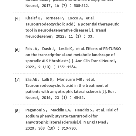
Neurol
，
2017
，
16
（7）：505-512．
Khalaf
K
，
Tornese
P
，
Cocco
A
，
et al
.
[5]
Tauroursodeoxycholic acid：a potential therapeutic
tool in neurodegenerative diseases[J].
Transl
Neurodegener
，
2022
，
11
（1）：33．
Fels
JA
，
Dash
J
，
Leslie
K
，
et al
. Effects of PB-TURSO
[6]
on the transcriptional and metabolic landscape of
sporadic ALS fibroblasts[J].
Ann Clin Transl Neurol
，
2022
，
9
（10）：1551-1564．
Elia
AE
，
Lalli
S
，
Monsurrò
MR
，
et al
.
[7]
Tauroursodeoxycholic acid in the treatment of
patients with amyotrophic lateral sclerosis[J].
Eur J
Neurol
，
2016
，
23
（1）：45-52．
Paganoni
S
，
Macklin
EA
，
Hendrix
S
，
et al
. Trial of
[8]
sodium phenylbutyrate-taurursodiol for
amyotrophic lateral sclerosis[J].
N Engl J Med
，
2020
，
383
（10）：919-930．