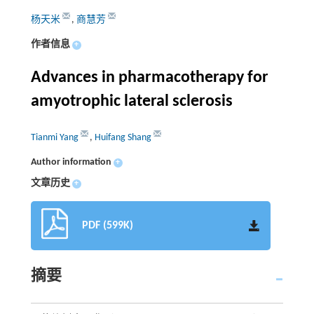
杨天米
,
商慧芳
作者信息
+
Advances in pharmacotherapy for
amyotrophic lateral sclerosis
Tianmi Yang
,
Huifang Shang
Author information
+
文章历史
+
PDF (599K)
摘要