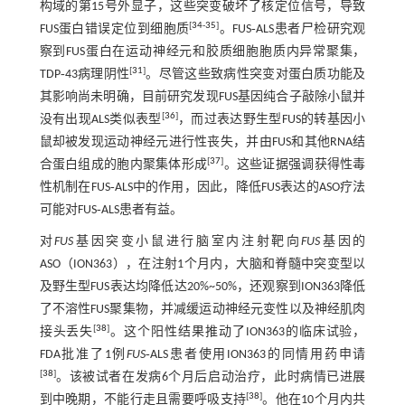
构域的第15号外显子，这些突变破坏了核定位信号，导致
[
34
-
35
]
FUS蛋白错误定位到细胞质
。FUS‐ALS患者尸检研究观
察到FUS蛋白在运动神经元和胶质细胞胞质内异常聚集，
[
31
]
TDP‐43病理阴性
。尽管这些致病性突变对蛋白质功能及
其影响尚未明确，目前研究发现FUS基因纯合子敲除小鼠并
[
36
]
没有出现ALS类似表型
，而过表达野生型FUS的转基因小
鼠却被发现运动神经元进行性丧失，并由FUS和其他RNA结
[
37
]
合蛋白组成的胞内聚集体形成
。这些证据强调获得性毒
性机制在FUS‐ALS中的作用，因此，降低FUS表达的ASO疗法
可能对FUS‐ALS患者有益。
对
FUS
基因突变小鼠进行脑室内注射靶向
FUS
基因的
ASO（ION363），在注射1个月内，大脑和脊髓中突变型以
及野生型FUS表达均降低达20%~50%，还观察到ION363降低
了不溶性FUS聚集物，并减缓运动神经元变性以及神经肌肉
[
38
]
接头丢失
。这个阳性结果推动了ION363的临床试验，
FDA批准了1例
FUS
‐ALS患者使用ION363的同情用药申请
[
38
]
。该被试者在发病6个月后启动治疗，此时病情已进展
[
38
]
到中晚期，不能行走且需要呼吸支持
。他在10个月内共