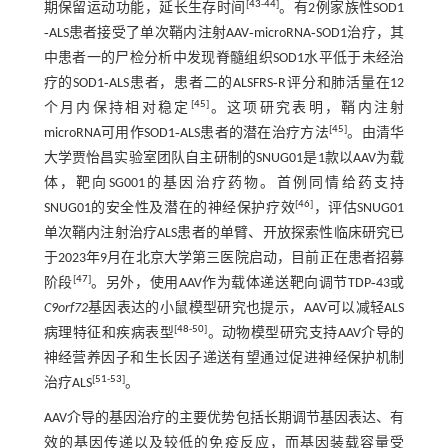
[
43
-
44
]
期保留运动功能，延长生存时间
。有2例家族性SOD1
‐ALS患者接受了单次鞘内注射AAV‐microRNA‐SOD1治疗，其
中患者一的尸检分析中发现脊髓组织SOD1水平低于未经治
疗的SOD1‐ALS患者，患者二的ALSFRS‐R评分和肺活量在12
[
45
]
个月内保持相对稳定
。这项研究表明，鞘内注射
[
45
]
microRNA可用作SOD1‐ALS患者的潜在治疗方法
。由清华
大学贾怡昌实验室团队自主研制的SNUG01是1款以AAV为载
体，靶向SG001的基因治疗药物。首例同情给药支持
[
46
]
SNUG01的安全性及潜在的神经保护疗效
，评估SNUG01
单次鞘内注射治疗ALS患者的单臂、开放探索性临床研究已
于2023年9月在北京大学第三医院启动，目前正在患者招募
[
47
]
阶段
。另外，使用AAV作为载体递送靶向调节TDP‐43或
C9orf72
基因表达的小鼠模型研究也提示，AAV可以减轻ALS
[
48
-
50
]
病理特征和疾病表型
。动物模型研究支持AAV介导的
神经营养因子和生长因子递送有望通过促进神经保护机制
[
51
-
53
]
治疗ALS
。
AAV介导的基因治疗的主要优势包括长期调节基因表达、有
效的基因传递以及较低的免疫反应，而基因装载容量受