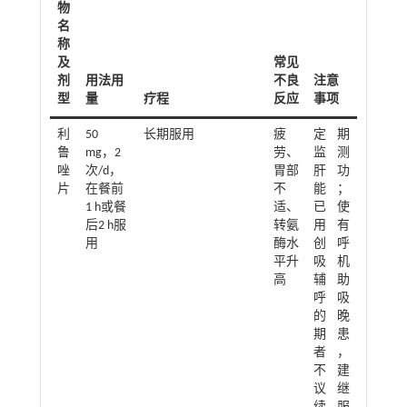
物
名
称
及
常见
剂
用法用
不良
注意
型
量
疗程
反应
事项
利
50
长期服用
疲
定期
鲁
mg，2
劳、
监测
唑
次/d，
胃部
肝功
片
在餐前
不
能；
1 h或餐
适、
已使
后2 h服
转氨
用有
用
酶水
创呼
平升
吸机
高
辅助
呼吸
的晚
期患
者，
不建
议继