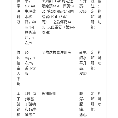
拉
奉，
个周期（第1周期连
平升
院输
奉
100 mL
续给药14 d，停药14
高、
注；
注
生理盐
d；第2周期起14 d内
皮疹
定期
射
水稀
给 药 10 d（5 d/
监测
液
释，60
周）；之后停药14
肝功
min内
d，以此重复（第2~6
能
静脉滴
周期）
注，1
次/d
依
60
同依达拉奉注射液
转氨
定期
达
mg，1
酶水
监测
拉
次/d，
平升
肝功
奉
舌下含
高、
能
舌
服
皮疹
下
片
苯
1包（3
长期服用
腹
定期
丁
g苯基
泻、
监测
酸
丁酸钠
腹
肝功
钠
和1 g牛
痛、
能
和
磺酸二
恶心