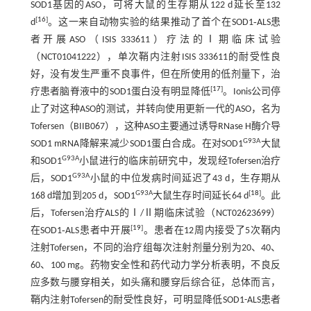
SOD1基因的ASO，可将大鼠的生存期从122 d延长至132
[
16
]
d
。这一来自动物实验的结果推动了首个在SOD1‐ALS患
者开展ASO（ISIS 333611）疗法的Ⅰ期临床试验
（NCT01041222），单次鞘内注射ISIS 333611的耐受性良
好，没有发生严重不良事件，但在所使用的低剂量下，治
[
17
]
疗患者脑脊液中的SOD1蛋白没有明显降低
。Ionis公司停
止了对这种ASO的测试，并转向使用更新一代的ASO，名为
Tofersen（BIIB067），这种ASO主要通过诱导RNase H酶介导
G93A
SOD1 mRNA降解来减少SOD1蛋白合成。在对SOD1
大鼠
G93A
和SOD1
小鼠进行的临床前研究中，发现经Tofersen治疗
G93A
后，SOD1
小鼠的中位发病时间延迟了43 d，生存期从
G93A
[
18
]
168 d增加到205 d，SOD1
大鼠生存时间延长64 d
。此
后，Tofersen治疗ALS的Ⅰ/Ⅱ期临床试验（NCT02623699）
[
19
]
在SOD1‐ALS患者中开展
。患者在12周内接受了5次鞘内
注射Tofersen，不同的治疗组每次注射剂量分别为20、40、
60、100 mg。药物安全性和药代动力学分析表明，不良反
应多数与腰穿相关，如头痛和腰穿后综合征，总体而言，
鞘内注射Tofersen的耐受性良好，可明显降低SOD1-ALS患者