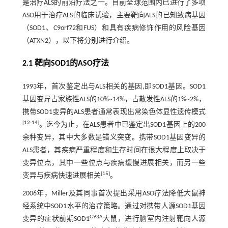
是治疗ALS的前沿疗法之一。目前全球范围内已进行了多项
ASO用于治疗ALS的临床试验，主要靶向ALS的已知致病基因
（SOD1、C9orf72和FUS）和具有疾病修饰作用的风险基因
（ATXN2），以下将分别进行介绍。
2.1 靶向SOD1的ASO疗法
1993年，首次鉴定出与ALS相关的基因,即SOD1基因。SOD1
基因变异占家族性ALS的10%~14%，占散发性ALS的1%~2%，
携带SOD1变异的ALS患者通常表现出常染色体显性遗传模式
[
12
-
14
]
。迄今为止，在ALS患者中已鉴定出SOD1基因上的200
余种变异，其中大多数是错义突变。携带SOD1基因变异的
ALS患者，其疾病严重程度和生存时间在很大程度上取决于
变异位点，其中一些位点与疾病缓慢进展相关，而另一些
[
15
]
变异与疾病快速进展相关
。
2006年，Miller及其同事首次提出采用ASO疗法降低大鼠神
经系统中SOD1水平的治疗策略。通过对携带人源SOD1基因
G93A
变异的症状前期SOD1
大鼠，进行脑室内注射靶向人源