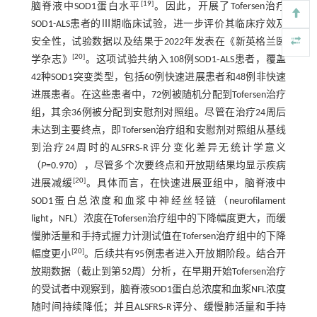
[
19
]
脑脊液中SOD1蛋白水平
。因此，开展了Tofersen治疗
SOD1-ALS患者的Ⅲ期临床试验，进一步评价其临床疗效及
安全性，试验数据以及结果于2022年发表在《新英格兰医
[
20
]
学杂志》
。这项试验共纳入108例SOD1‐ALS患者，覆盖
42种SOD1突变类型，包括60例快速进展患者和48例非快速
进展患者。在这些患者中，72例被随机分配到Tofersen治疗
组，其余36例被分配到安慰剂对照组。尽管在治疗24周后
未达到主要终点，即Tofersen治疗组和安慰剂对照组从基线
到治疗24周时的ALSFRS‐R评分变化差异无统计学意义
（
P
=0.970），尽管多个次要终点和开放期结果均显示疾病
[
20
]
进展减缓
。具体而言，在快速进展亚组中，脑脊液中
SOD1蛋白总浓度和血浆中神经丝轻链（neurofilament
light，NFL）浓度在Tofersen治疗组中的下降幅度更大，而缓
慢肺活量和手持式握力计测试值在Tofersen治疗组中的下降
[
20
]
幅度更小
。后续共有95例患者进入开放期阶段。结合开
放期数据（截止到第52周）分析，在早期开始Tofersen治疗
的受试者中观察到，脑脊液SOD1蛋白总浓度和血浆NFL浓度
随时间持续降低；并且ALSFRS‐R评分、缓慢肺活量和手持