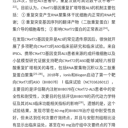
过24次，但在ALS患者中，重复次数可高达数千次不等
22
]
。目前认为，
C9orf72
基因重复扩增导致ALS的机制主要包
括：①重复突变产生RNA聚集体干扰细胞内正常的RNA代
谢；②重复突变基因序列的翻译产物（二肽重复蛋白）聚
[
24
]
集介导的细胞毒性；③影响C9orf72蛋白的正常表达
。
在发现
C9orf72
基因变异是ALS的常见遗传原因后，很快就开
展了多项靶向
C9orf72
的ASO临床前研究和临床试验。来自
iPSCs、携带
C9orf72
基因变异ALS患者来源的成纤维细胞以及
小鼠模型研究证据支持靶向
C9orf72
的ASO能够减轻六核苷
酸重复扩增相关的毒性，包括RNA聚集物沉积以及二肽重
[
25
-
28
]
复蛋白聚集
。2018年，Ionis和Biogen启动了第一个靶
向
C9orf72
的ASO（BIIB078）Ⅰ临床试验（NCT03626012），
主要目的是评估鞘内注射BIIB078在
C9orf72
‐ALS患者中的安
全性和耐受性，次要目的包括评估BIIB078的药代动力学特
[
29
]
征及其对ALS临床功能相关指标的影响
。遗憾的是，这个
试验结果，发现尽管在60 mg的BIIB078治疗组中耐受性良
好，但未达到任何次要疗效终点，并且与安慰剂组相比没
有显示出临床益处，甚至在90 mg治疗组中次要终点的下降