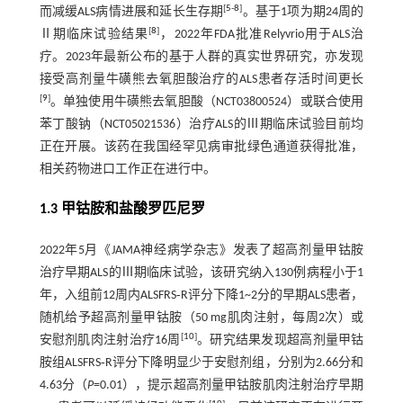
[
5
-
8
]
而减缓ALS病情进展和延长生存期
。基于1项为期24周的
[
8
]
Ⅱ期临床试验结果
，2022年FDA批准Relyvrio用于ALS治
疗。2023年最新公布的基于人群的真实世界研究，亦发现
接受高剂量牛磺熊去氧胆酸治疗的ALS患者存活时间更长
[
9
]
。单独使用牛磺熊去氧胆酸（NCT03800524）或联合使用
苯丁酸钠（NCT05021536）治疗ALS的Ⅲ期临床试验目前均
正在开展。该药在我国经罕见病审批绿色通道获得批准，
相关药物进口工作正在进行中。
1.3 甲钴胺和盐酸罗匹尼罗
2022年5月《JAMA神经病学杂志》发表了超高剂量甲钴胺
治疗早期ALS的Ⅲ期临床试验，该研究纳入130例病程小于1
年，入组前12周内ALSFRS‐R评分下降1~2分的早期ALS患者，
随机给予超高剂量甲钴胺（50 mg肌肉注射，每周2次）或
[
10
]
安慰剂肌肉注射治疗16周
。研究结果发现超高剂量甲钴
胺组ALSFRS‐R评分下降明显少于安慰剂组，分别为2.66分和
4.63分（
P
=0.01），提示超高剂量甲钴胺肌肉注射治疗早期