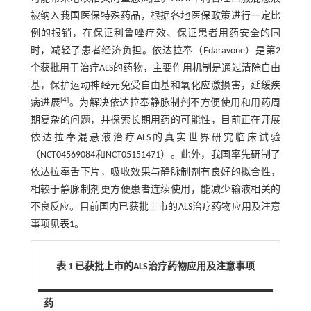
被纳入我国医保特殊药品，根据各地医保政策进行一定比
例的报销，在保证利鲁唑疗效、保证患者用药安全的同
时，减轻了患者经济负担。依达拉奉（Edaravone）是第2
个获批用于治疗ALS的药物，主要作用机制是通过清除自由
基，保护运动神经元免受自由基和氧化应激损害，延缓疾
[
4
]
病进展
。为解决依达拉奉静脉制剂不方便使用和用药周
期复杂的问题，并探索长期用药的可能性，目前正在开展
依达拉奉混悬液治疗ALS的真实世界研究临床试验
（NCT04569084和NCT05151471）。此外，我国率先研制了
依达拉奉舌下片，吸收效果与静脉制剂有良好的拟合性，
相较于静脉制剂更方便患者连续使用，能减少输液相关的
不良反应。目前国内已获批上市的ALS治疗药物应用及注意
事项见
表1
。
表 1 已获批上市的ALS治疗药物应用及注意事项
药