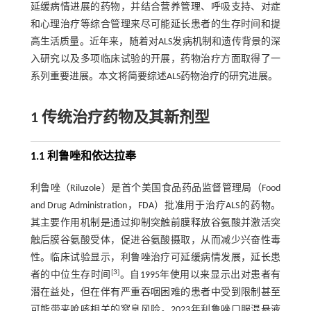
延缓病情进展的药物，并结合营养管理、呼吸支持、对症
和心理治疗等综合管理来尽可能延长患者的生存时间和提
高生活质量。近年来，随着对ALS发病机制和遗传背景的深
入研究以及多项临床试验的开展，药物治疗方面取得了一
系列重要进展。本文将简要综述ALS药物治疗的研究进展。
1 传统治疗药物及其新剂型
1.1 利鲁唑和依达拉奉
利鲁唑（Riluzole）是首个美国食品药品监督管理局（Food
and Drug Administration，FDA）批准用于治疗ALS的药物。
其主要作用机制是通过抑制突触前膜释放谷氨酸并激活突
触后膜谷氨酸受体，促进谷氨酸摄取，从而减少兴奋性毒
性。临床试验显示，利鲁唑治疗可延缓病情发展，延长患
[
3
]
者的中位生存时间
。自1995年使用以来显示出对患者有
潜在益处，但在伴有严重吞咽困难的患者中受到限制甚至
可能带来呛咳相关的窒息风险。2023年利鲁唑口服混悬液