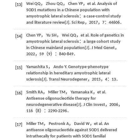
Wei
QQ
，
Zhou
QQ
，
Chen
YP
，
et al
. Analysis of
[13]
SOD1 mutations in a Chinese population with
amyotrophic lateral sclerosis：a case-control study
and literature review[J].
Sci Rep
，
2017
，
7
：44606．
Chen
YP
，
Yu
SH
，
Wei
QQ
，
et al
. Role of genetics in
[14]
amyotrophic lateral sclerosis：a large cohort study
in Chinese mainland population[J].
J Med Genet
，
2022
，
59
（9）：840-849．
Yamashita
S
，
Ando
Y
. Genotype-phenotype
[15]
relationship in hereditary amyotrophic lateral
sclerosis[J].
Transl Neurodegener
，
2015
，
4
：13．
Smith
RA
，
Miller
TM
，
Yamanaka
K
，
et al
.
[16]
Antisense oligonucleotide therapy for
neurodegenerative disease[J].
J Clin Invest
，
2006
，
116
（8）：2290-2296．
Miller
TM
，
Pestronk
A
，
David
W
，
et al
. An
[17]
antisense oligonucleotide against SOD1 delivered
intrathecally for patients with SOD1 familial