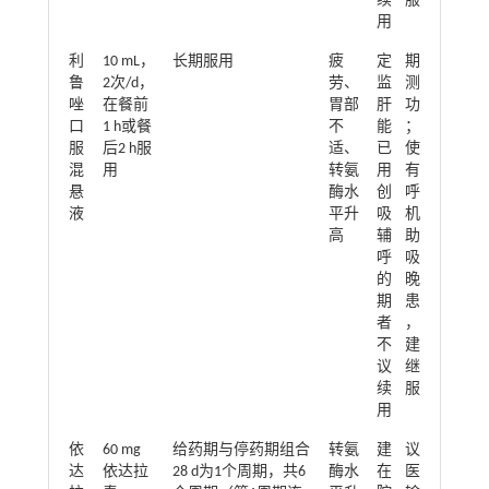
续服
用
利
10 mL，
长期服用
疲
定期
鲁
2次/d，
劳、
监测
唑
在餐前
胃部
肝功
口
1 h或餐
不
能；
服
后2 h服
适、
已使
混
用
转氨
用有
悬
酶水
创呼
液
平升
吸机
高
辅助
呼吸
的晚
期患
者，
不建
议继
续服
用
依
60 mg
给药期与停药期组合
转氨
建议
达
依达拉
28 d为1个周期，共6
酶水
在医