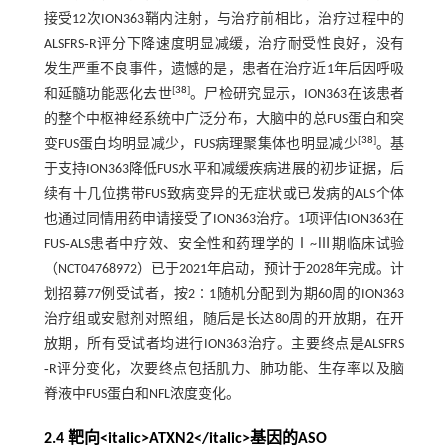
接受12次ION363鞘内注射，与治疗前相比，治疗过程中的
ALSFRS‐R评分下降速度明显减缓，治疗耐受性良好，没有
发生严重不良事件，遗憾的是，患者在治疗近1年后因呼吸
[
38
]
和延髓功能恶化去世
。尸检研究显示，ION363在该患者
的整个中枢神经系统中广泛分布，大脑中的总FUS蛋白和突
[
38
]
变FUS蛋白均明显减少，FUS病理聚集体也明显减少
。基
于支持ION363降低FUS水平和减缓疾病进展的初步证据，后
续有十几位携带FUS致病变异的无症状或已发病的ALS个体
也通过同情用药申请接受了ION363治疗。1项评估ION363在
FUS‐ALS患者中疗效、安全性和药理学的Ⅰ~Ⅲ期临床试验
（NCT04768972）已于2021年启动，预计于2028年完成。计
划招募77例受试者，按2∶1随机分配到为期60周的ION363
治疗组或安慰剂对照组，随后是长达80周的开放期，在开
放期，所有受试者均进行ION363治疗。主要终点是ALSFRS
‐R评分变化，次要终点包括肌力、肺功能、生存率以及脑
脊液中FUS蛋白和NFL浓度变化。
2.4 靶向<italic>ATXN2</italic>基因的ASO