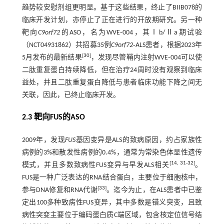
趋势较安慰剂组更明显。基于这些结果，终止了BIIB078的
临床开发计划，亦停止了正在进行的开放期研究。另一种
靶向
C9orf72
的ASO，名为WVE‐004，其Ⅰb/Ⅱa期试验
（NCT04931862）共招募35例
C9orf72
‐ALS患者，根据2023年
[
30
]
5月发布的最新结果
，发现尽管鞘内注射WVE‐004可以使
二肽重复蛋白持续降低，但在治疗24周时没有观察到临床
益处，并且二肽重复蛋白降低与患者临床功能下降之间无
关联，因此，已终止临床开发。
2.3 靶向FUS的ASO
2009年，发现
FUS
基因变异是ALS的致病原因，约占家族性
病例的3%和散发性病例的0.4%，通常为常染色体显性遗传
[
14
,
31
-
32
]
模式，并且多数致病性FUS变异与早发ALS相关
。
FUS是一种广泛表达的RNA结合蛋白，主要位于细胞核中，
[
33
]
参与DNA修复和RNA代谢
。迄今为止，在ALS患者中已鉴
定出100多种致病性FUS变异，其中多数是错义突变，且致
病性突变主要位于编码蛋白质C端区域，包含核定位信号结