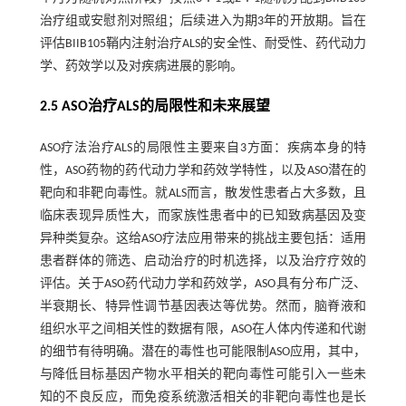
治疗组或安慰剂对照组；后续进入为期3年的开放期。旨在
评估BIIB105鞘内注射治疗ALS的安全性、耐受性、药代动力
学、药效学以及对疾病进展的影响。
2.5 ASO治疗ALS的局限性和未来展望
ASO疗法治疗ALS的局限性主要来自3方面：疾病本身的特
性，ASO药物的药代动力学和药效学特性，以及ASO潜在的
靶向和非靶向毒性。就ALS而言，散发性患者占大多数，且
临床表现异质性大，而家族性患者中的已知致病基因及变
异种类复杂。这给ASO疗法应用带来的挑战主要包括：适用
患者群体的筛选、启动治疗的时机选择，以及治疗疗效的
评估。关于ASO药代动力学和药效学，ASO具有分布广泛、
半衰期长、特异性调节基因表达等优势。然而，脑脊液和
组织水平之间相关性的数据有限，ASO在人体内传递和代谢
的细节有待明确。潜在的毒性也可能限制ASO应用，其中，
与降低目标基因产物水平相关的靶向毒性可能引入一些未
知的不良反应，而免疫系统激活相关的非靶向毒性也是长