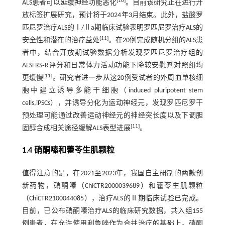
[
10
]
ALS患者可以延缓神经功能恶化
。目前该研究正在进行开
放标签扩展研究，预计将于2024年3月结束。此外，盐酸罗
匹尼罗治疗ALS的Ⅰ/Ⅱa期临床试验表明罗匹尼罗治疗ALS的
[
11
]
安全性和潜在的治疗益处
。在20例完成随机分组的ALS患
者中，结合开放期试验数据分析发现罗匹尼罗治疗组的
ALSFRS‐R评分和日常体力活动功能下降较安慰剂对照组均
[
11
]
更缓慢
。研究者进一步从这20例受试者的外周血单核细
胞中建立诱导多能干细胞（induced pluripotent stem
cells,iPSCs），并诱导分化为运动神经元，发现罗匹尼罗干
预处理可能通过改善运动神经元的神经突长度以及下调胆
[
11
]
固醇合成相关途径缓解ALS表型进展
。
1.4 硝酮嗪和藿苓生肌颗粒
值得注意的是，在2021至2023年，我国自主研制的两款创
新药物，硝酮嗪（ChiCTR2000039689）和藿苓生肌颗粒
（ChiCTR2100044085），治疗ALS的Ⅱ期临床试验已完成。
目前，已公布硝酮嗪治疗ALS的临床研究数据，共入组155
例患者，在允许使用利鲁唑作为合并治疗的基础上，硝酮