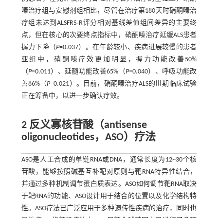
嗪治疗组与安慰剂组相比，尽管在治疗第180天时硝酮嗪治
疗组未达到ALSFRS‐R评分相对基线差值组间差异的主要终
点，但在核心的次要终点指标中，硝酮嗪治疗延缓ALS患者
握力下降（
P
=0.037）。在年龄较小、疾病进展较慢的患者
亚组中，硝酮嗪疗效更加明显，握力功能改善50%
（
P
=0.011）、延髓功能改善65%（
P
=0.040）、呼吸功能改
善86%（
P
=0.021）。目前，硝酮嗪治疗ALS的Ⅲ期临床试验
正在筹备中，以进一步确认疗效。
2 反义寡核苷酸（antisense
oligonucleotides，ASO）疗法
ASO是人工合成的单链RNA或DNA，通常长度为12~30个核
苷酸，能够按照碱基互补配对原则与靶RNA特异性结合，
并通过多种机制调节蛋白质表达。ASO如何调节靶RNA取决
于靶RNA的功能、ASO设计用于结合的位置以及化学结构特
性。ASO疗法已广泛应用于多种遗传性疾病的治疗，同时也