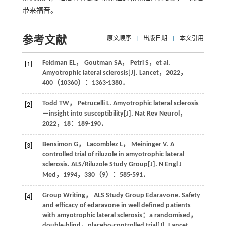
带来福音。
参考文献
原文顺序
|
出版日期
|
本文引用
Feldman
EL
，
Goutman
SA
，
Petri
S
，
et al
.
[1]
Amyotrophic lateral sclerosis[J].
Lancet
，
2022
，
400
（10360）：1363-1380．
Todd
TW
，
Petrucelli
L
. Amyotrophic lateral sclerosis
[2]
—insight into susceptibility[J].
Nat Rev Neurol
，
2022
，
18
：189-190．
Bensimon
G
，
Lacomblez
L
，
Meininger
V
. A
[3]
controlled trial of riluzole in amyotrophic lateral
sclerosis. ALS/Riluzole Study Group[J].
N Engl J
Med
，
1994
，
330
（9）：585-591．
Group
Writing
，
ALS Study Group
Edaravone
. Safety
[4]
and efficacy of edaravone in well defined patients
with amyotrophic lateral sclerosis：a randomised，
double-blind，placebo-controlled trial[J].
Lancet