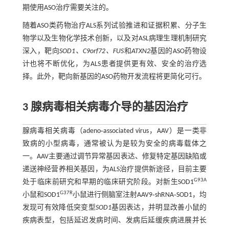
期使用ASO治疗需要关注的。
随着ASO类药物治疗ALS系列试验推进和证据积累、分子生
物学以及生物化学技术创新，以及对ASL病理生理机制研究
深入，靶向
SOD1、C9orf72、FUS
和
ATXN2
基因的ASO药物设
计也将不断优化，为ALS患者提供更有效、安全的治疗选
择。此外，靶向新基因的ASO药物开发流程将更简化可行。
3 腺病毒相关病毒介导的基因治疗
腺病毒相关病毒（adeno‐associated virus，AAV）是一类非
致病的小型病毒，通常被认为是较为安全的病毒载体之
一。AAV主要通过调节异常基因表达、修复特定基因缺陷或
递送神经营养相关基因，为ALS治疗提供新途径，目前主要
G93A
处于临床前研究和早期的临床研究阶段。对新生SOD1
G37R
小鼠和SOD1
小鼠进行侧脑室注射AAV9‐shRNA‐SOD1，均
发现可有效降低突变型
SOD1
基因表达，并明显改善小鼠的
疾病表型，包括延迟发病时间、发病后延缓疾病进展并长