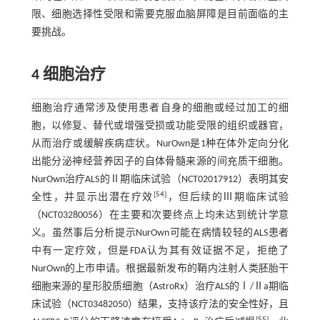
限、细胞选择性受限和需要克服血脑屏障是目前面临的主
要挑战。
4 细胞治疗
细胞治疗通常涉及使用患者自身的细胞或经过加工的细
胞，以修复、替代或增强受损或功能受限的组织或器官，
从而治疗或缓解疾病症状。NurOwn是1种在体外定向分化
出能分泌神经营养因子的自体骨髓来源的间充质干细胞。
NurOwn治疗ALS的Ⅱ期临床试验（NCT02017912）表明其安
[
54
]
全性，并显示出潜在疗效
，但后续的Ⅲ期临床试验
（NCT03280056）在主要和次要终点上均未达到统计学意
义。虽然事后分析提示NurOwn可能在病情较轻的ALS患者
中有一定疗效，但是FDA认为其有效证据不足，拒绝了
NurOwn的上市申请。根据最新发布的鞘内注射人类胚胎干
细胞来源的星形胶质细胞（AstroRx）治疗ALS的Ⅰ/Ⅱa期临
床试验（NCT03482050）结果，支持该疗法的安全性好，且
[
55
]