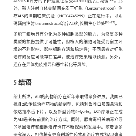
ALSFRS‐R评分的下降速度在接受AstroRx治疗后减慢
。此
外，鞘内注射自体骨髓间充质干细胞（Lenzumestrocel）治
疗ALS的Ⅲ期临床试验（NCT04745299）正在进行中，以明
[
56
-
57
]
确鞘内注射lenzumestrocel治疗ALS的长期生存益处
。
多能干细胞具有分化为多种细胞类型的能力，为修复多种
类型的损伤提供了可能性，但植入的细胞可能受到宿主环
境的不利影响，影响细胞存活和稳定性；不同患者对细胞
治疗的反应可能存在差异，使治疗效果难以预测。另外，
还存在异体免疫排异和恶性转化等风险。
5 结语
综上所述，ALS的药物治疗在近年来取得诸多进展。我国已
批准2款传统治疗药物的新剂型，包括利鲁唑口服混悬液和
依达拉奉舌下片，以及新型药物Relyvrio。ASO疗法正在成
为ALS患者有前景的治疗方式，同时，腺病毒相关病毒介导
的基因治疗和细胞治疗也在不断探索和发展中。随着更多
研究深入，相信将有更多创新性药物和治疗方式为ALS患者