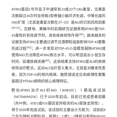
ATXN2
基因1号外显子中通常有22或23个CAG重复，当重复
次数超过34次时会导致2型脊髓小脑共济失调，中等长度的
CAG扩增（尤其是重复次数在27~33）是ALS的已知风险因素
[
39
-
41
]
。在酵母、果蝇中的前期研究证据表明ATXN2是TDP‐
[
39
]
43毒性的有效调节剂，具有疾病修饰作用
；越来越多的
证据支持ATXN2主要通过调节应激颗粒组装影响TDP‐43聚集
[
42
]
形成过程
；进一步发现对TDP‐43小鼠模型敲除ATXN2或
使用ASO方法降低ATXN2表达水平，可以明显延长小鼠生存
[
42
]
时间，延缓疾病进展
。这些结果支持ATXN2是ALS的疾病
修饰治疗靶点，这对ALS治疗意义重大，尤其是对散发性患
者，因为TDP‐43的核内耗竭、胞质错误定位和病理性聚集
是超过95%ALS病例的核心病理特征。
靶向ATXN2治疗ALS的ASO（BIIB105）Ⅰ期临床试验
（NCT04494256）已于2020年启动，目前已完成患者招募
（共99例，
SOD1
或
FUS
基因变异相关的ALS家族史阴性），
将于2026年完成试验。该试验的主要设计方案为：试验前6
个月为随机对照阶段，按照3∶1或2∶1随机分配到BIIB105