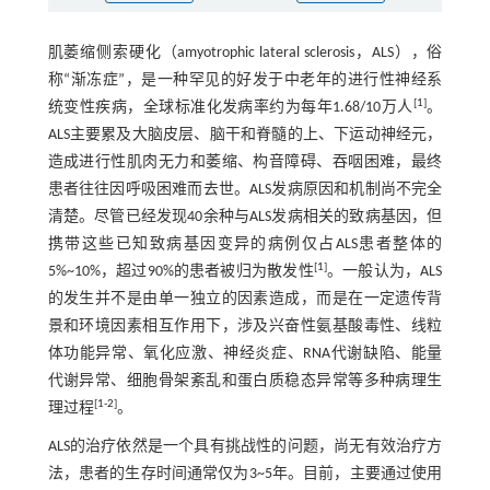
肌萎缩侧索硬化（amyotrophic lateral sclerosis，ALS），俗
称“渐冻症”，是一种罕见的好发于中老年的进行性神经系
[
1
]
统变性疾病，全球标准化发病率约为每年1.68/10万人
。
ALS主要累及大脑皮层、脑干和脊髓的上、下运动神经元，
造成进行性肌肉无力和萎缩、构音障碍、吞咽困难，最终
患者往往因呼吸困难而去世。ALS发病原因和机制尚不完全
清楚。尽管已经发现40余种与ALS发病相关的致病基因，但
携带这些已知致病基因变异的病例仅占ALS患者整体的
[
1
]
5%~10%，超过90%的患者被归为散发性
。一般认为，ALS
的发生并不是由单一独立的因素造成，而是在一定遗传背
景和环境因素相互作用下，涉及兴奋性氨基酸毒性、线粒
体功能异常、氧化应激、神经炎症、RNA代谢缺陷、能量
代谢异常、细胞骨架紊乱和蛋白质稳态异常等多种病理生
[
1
-
2
]
理过程
。
ALS的治疗依然是一个具有挑战性的问题，尚无有效治疗方
法，患者的生存时间通常仅为3~5年。目前，主要通过使用