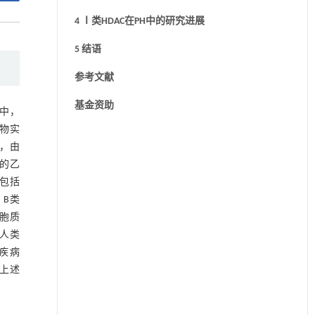
4 Ⅰ类HDAC在PH中的研究进展
5 结语
参考文献
基金资助
中，
物实
，由
白的乙
C包括
ⅡB类
细胞质
人类
肺疾病
与上述