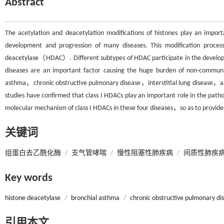
Abstract
The acetylation and deacetylation modifications of histones play an import
development and progression of many diseases. This modification process 
deacetylase（HDAC）. Different subtypes of HDAC participate in the developm
diseases are an important factor causing the huge burden of non-communic
asthma，chronic obstructive pulmonary disease，interstitial lung disease，
studies have confirmed that class I HDACs play an important role in the patho
molecular mechanism of class I HDACs in these four diseases，so as to provide
关键词
组蛋白去乙酰化酶
/
支气管哮喘
/
慢性阻塞性肺疾病
/
间质性肺疾
Key words
histone deacetylase
/
bronchial asthma
/
chronic obstructive pulmonary di
引用本文