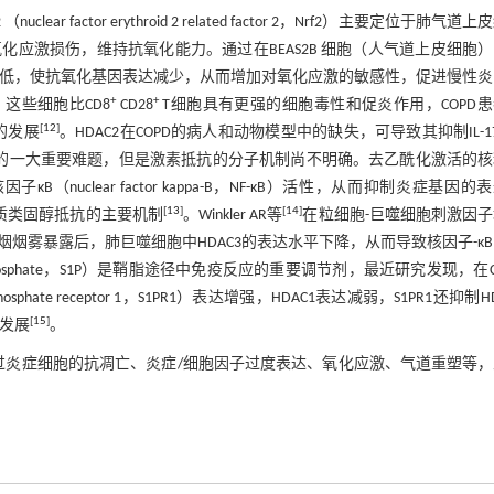
lear factor erythroid 2 related factor 2，Nrf2）主要定位于肺气道
应激损伤，维持抗氧化能力。通过在BEAS2B 细胞（人气道上皮细胞
稳定性降低，使抗氧化基因表达减少，从而增加对氧化应激的敏感性，促进慢性
+
+
这些细胞比CD8
CD28
T细胞具有更强的细胞毒性和促炎作用，COPD
[
12
]
的发展
。HDAC2在COPD的病人和动物模型中的缺失，可导致其抑制IL-1
治疗的一大重要难题，但是激素抵抗的分子机制尚不明确。去乙酰化激活的
制核因子κB（nuclear factor kappa-B，NF-κB）活性，从而抑制炎症基因的
[
13
]
[
14
]
者皮质类固醇抵抗的主要机制
。Winkler AR等
在粒细胞-巨噬细胞刺激因
雾暴露后，肺巨噬细胞中HDAC3的表达水平下降，从而导致核因子-κ
phosphate，S1P）是鞘脂途径中免疫反应的重要调节剂，最近研究发现，在C
hate receptor 1，S1PR1）表达增强，HDAC1表达减弱，S1PR1还抑制HD
[
15
]
生发展
。
其通过炎症细胞的抗凋亡、炎症/细胞因子过度表达、氧化应激、气道重塑等