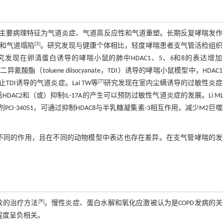
主要病理特征为气道炎症、气道高反应性和气道重塑。长期反复哮喘发作
[
3
]
和气道塌陷
。研究发现与健康个体相比，轻度哮喘患者支气管活检组织
究发现在卵清蛋白诱导的哮喘小鼠的肺中HDAC1、5、6和8的表达增
氰酸酯（toluene diisocyanate，TDI）诱导的哮喘小鼠模型中，HDAC
[
7
]
TDI诱导的气道炎症。Lai TW等
研究发现在室内尘螨诱导的过敏性炎症
HDAC2和（或）抑制IL-17A的产生可以预防过敏性气道炎症的发展。Li M
I-34051，可通过抑制HDAC8与半乳糖凝集素-3相互作用，减少M2巨
起不同的作用，且在不同的动物模型中表达也存在差异。在支气管哮喘的发
[
9
]
效的治疗方法
。慢性炎症、蛋白水解和氧化应激被认为是COPD发病的
程度呈负相关。