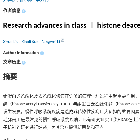
刘喜悦
,
薛小丽
,
李芳伟
作者信息
+
Research advances in class Ⅰ histone deacet
Xiyue Liu
,
Xiaoli Xue
,
Fangwei Li
Author information
+
文章历史
+
摘要
组蛋白的乙酰化及去乙酰化修饰在许多的病理生理过程中起重要作用，
酶（histone acetyltransferase，HAT）与组蛋白去乙酰化酶（his
发生发展。慢性呼吸系统疾病是造成非传染性疾病巨大负担的重要因素
动脉高压是最常见的慢性呼吸系统疾病，已有研究证实Ⅰ类HDAC在上述
子机制的研究进行综述，为其治疗提供新思路和靶点。