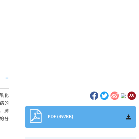
酰化
疾病的
、肺
PDF (497KB)
中的分