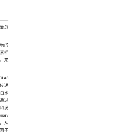
正治愈
细胞的
岛素样
，来
。
LA3
子传递
蛋白水
1通过
生和发
nary
），从
l样因子