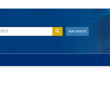
Adv search