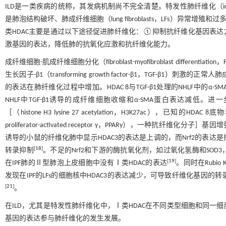
ILD是一类疾病的统称，其发病机制尚不完全清楚。特发性肺纤维化（idiopathi
是肺泡结构破坏、肺成纤维细胞（lung fibroblasts，LFs）异常增殖和
类HDAC主要是通过以下途径促进肺纤维化：①抑制抗纤维化基因表
激基因的表达，降低肺的抗氧化应激和抗纤维化能力。
成纤维细胞-肌成纤维细胞分化（fibroblast-myofibroblast differenti
生长因子-β1（transforming growth factor-β1，TGF-β1）刺激的正常人
的表达在肺纤维化过程中增加。HDAC 8与TGF-β1处理的NHLF中的α-S
NHLF中TGF-β1诱导的成纤维细胞收缩和α-SMA蛋白表达减低。进
［（histone H3 lysine 27 acetylation，H3K27ac），
proliferator-activated receptor γ，PPARγ），一种
诱导的小鼠的纤维化肺中显示HDAC3的表达是上调的，而Nrf2的表达是抑制
[
18
]
转录抑制
。不足的Nrf2和下游的酶抗氧化剂，如过氧化氢酶和SO
[
19
]
在IPF肺的Ⅱ型肺泡上皮细胞中没有Ⅰ类HDAC的表达
。同时在Rubio 
发现在IPF的LFs的细胞核中HDAC3的表达减少，可导致纤维化基
[
21
]
。
在ILD，尤其是特发性肺纤维化中，Ⅰ类HDAC在不同类型细胞和同
基因的表达参与肺纤维化的发生发展。