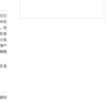
可引
中的
基于机器学习揭示二氢杨梅素抑制TGF-β/ALK5
[1]
加，而
信号通路治疗肺纤维化的新机制
1的表
Engineering
. 2026, Vol.58(3): 1-303
小鼠
https://doi.org/10.1016/j.eng.2025.10.017
[
8
]
L等
迈向聚合物循环发展的未来
[2]
噬细胞
Engineering
. 2026, Vol.58(3): 1-303
https://doi.org/10.1016/j.eng.2026.01.007
生发
Erratum to "Procyanidin C1 Modulates the
[3]
Microbiome to Increase FOXO1 Signaling and
Valeric Acid Levels to Protect the Mucosal Barrier
in Inflammatory Bowel Disease" [Engineering 42
(2024) 108-120]
https://doi.org/10.1016/j.eng.2026.01.007
关键因
Bacterial siderophores: a biotechnological
[4]