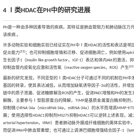
4 Ⅰ类HDAC在PH中的研究进展
PH是一种由多种因素导致的疾病，其特征是肺血管阻力和肺动脉压力
该疾病 。
许多动物实验和细胞实验已经证实在PH中Ⅰ类HDAC的活性和表达是明
[
23
]
促炎能力
；也可抑制细胞增殖和迁移、促进细胞凋亡，例如使用apici
生长因子1（insulin like growth factor，IGF-1）表达和体内Ak
[
25
抑制血管内皮氧化应激和活性氧（reactive oxygen species，ROS）产生
最新的研究发现，不同亚型的Ⅰ类HDAC分子可通过不同的机制在PH中发挥
基因的转录，使其表达减低，从而增加缺氧诱导因子-2α的活性，并增加肺动脉内皮细胞（p
链中的质子泄漏、促进糖酵解及ROS的产生，促进PAEC增殖和PH的发生
解酶，主要参与Ⅰ型胶原蛋白的降解，TIMP是基质金属蛋白酶抑制剂，
抑制微小RNA-34a（microRNA-34a，miRNA-34a）的水平而增高MM
展；使用选择性HDAC1抑制剂MS275抑制HDAC1可以逆转上述表现
arterial hypertension，IPAH）患者肺动脉外膜成纤维细胞的离体实验中，H
而促进IPAH中肺血管重塑；也可通过上调淋巴细胞增强结合因子-1（lymphoid en