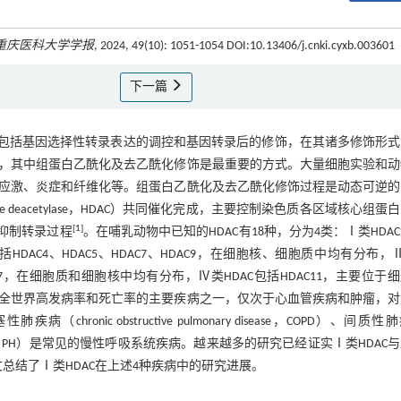
重庆医科大学学报
, 2024, 49(10): 1051-1054 DOI:10.13406/j.cnki.cyxb.003601
下一篇
，包括基因选择性转录表达的调控和基因转录后的修饰，在其诸多修饰形式
，其中组蛋白乙酰化及去乙酰化修饰是最重要的方式。大量细胞实验和动
应激、炎症和纤维化等。组蛋白乙酰化及去乙酰化修饰过程是动态可逆的
stone deacetylase，HDAC）共同催化完成，主要控制染色质各区域核心组蛋
[
1
]
而抑制转录过程
。在哺乳动物中已知的HDAC有18种，分为4类：Ⅰ类HDA
C包括HDAC4、HDAC5、HDAC7、HDAC9，在细胞核、细胞质中均有分布，
uin1-7，在细胞质和细胞核中均有分布，Ⅳ类HDAC包括HDAC11，主要位于
全世界高发病率和死亡率的主要疾病之一，仅次于心血管疾病和肿瘤，对
onic obstructive pulmonary disease，COPD）、间质性
y hypertension，PH）是常见的慢性呼吸系统疾病。越来越多的研究已经证实Ⅰ类HDAC
总结了Ⅰ类HDAC在上述4种疾病中的研究进展。