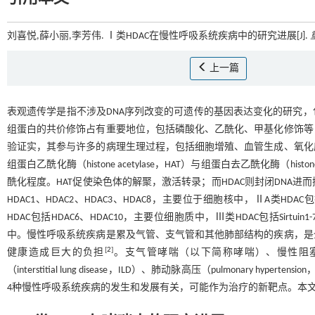
刘喜悦,薛小丽,李芳伟. Ⅰ类HDAC在慢性呼吸系统疾病中的研究进展[J].
上一篇
表观遗传学是指不涉及DNA序列改变的可遗传的基因表达变化的研究
组蛋白的共价修饰占有重要地位，包括磷酸化、乙酰化、甲基化修饰等
验证实，其参与许多的病理生理过程，包括细胞增殖、血管生成、氧化
组蛋白乙酰化酶（histone acetylase，HAT）与组蛋白去乙酰化酶（hi
酰化程度。HAT促使染色体的解聚，激活转录；而HDAC则封闭DNA进
HDAC1、HDAC2、HDAC3、HDAC8，主要位于细胞核中，ⅡA类HDA
HDAC包括HDAC6、HDAC10，主要位细胞质中，Ⅲ类HDAC包括Sirt
中。慢性呼吸系统疾病是累及气管、支气管和其他肺部结构的疾病，是
[
2
]
健康造成巨大的负担
。支气管哮喘（以下简称哮喘）、慢性阻塞性肺疾病（chr
（interstitial lung disease，ILD）、肺动脉高压（pulmonar
4种慢性呼吸系统疾病的发生和发展有关，可能作为治疗的新靶点。本文