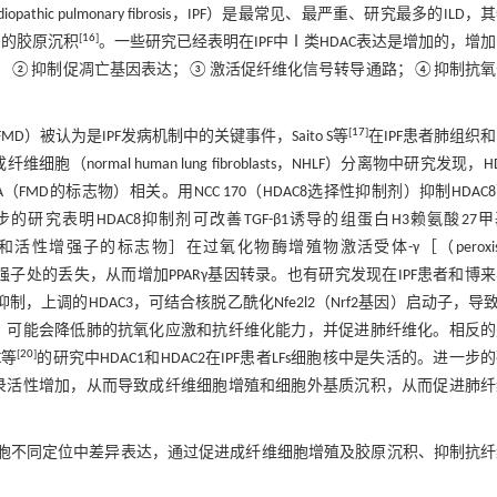
c pulmonary fibrosis，IPF）是最常见、最严重、研究最多的ILD，
[
16
]
过多的胶原沉积
。一些研究已经表明在IPF中Ⅰ类HDAC表达是增加的，增
达；②抑制促凋亡基因表达；③激活促纤维化信号转导通路；④抑制抗氧
[
17
]
ation，FMD）被认为是IPF发病机制中的关键事件，Saito S等
在IPF患者肺组织
肺成纤维细胞（normal human lung fibroblasts，NHLF）分离物中研究发现，H
MA（FMD的标志物）相关。用NCC 170（HDAC8选择性抑制剂）抑制HDAC
一步的研究表明HDAC8抑制剂可改善TGF-β1诱导的组蛋白H3赖氨酸27
已知的HDAC 8底物和活性增强子的标志物］在过氧化物酶增殖物激活受体-γ［（peroxis
抗纤维化分子］基因增强子处的丢失，从而增加PPARγ基因转录。也有研究发现在IPF患者和博
，上调的HDAC3，可结合核脱乙酰化Nfe2l2（Nrf2基因）启动子，导致N
D3，可能会降低肺的抗氧化应激和抗纤维化能力，并促进肺纤维化。相反
[
20
]
K等
的研究中HDAC1和HDAC2在IPF患者LFs细胞核中是失活的。进一步
因的转录活性增加，从而导致成纤维细胞增殖和细胞外基质沉积，从而促进肺
一细胞不同定位中差异表达，通过促进成纤维细胞增殖及胶原沉积、抑制抗