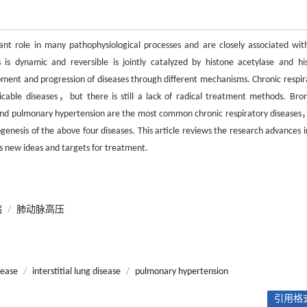
ant role in many pathophysiological processes and are closely associated wit
is dynamic and reversible is jointly catalyzed by histone acetylase and hi
ent and progression of diseases through different mechanisms. Chronic respir
able diseases，but there is still a lack of radical treatment methods. Bron
and pulmonary hypertension are the most common chronic respiratory disease
genesis of the above four diseases. This article reviews the research advances i
s new ideas and targets for treatment.
病
/
肺动脉高压
sease
/
interstitial lung disease
/
pulmonary hypertension
引用格式