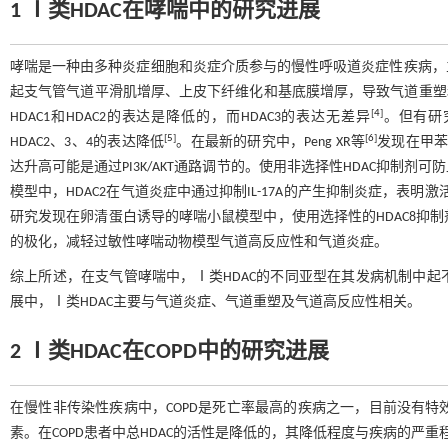
1 Ⅰ类HDAC在哮喘中的研究进展
哮喘是一种由多种炎症细胞和炎症介质参与的慢性呼吸道炎症性疾病，
起支气管气道平滑肌增厚、上皮下纤维化和基底膜增厚，导致气道重塑
[
4
]
HDAC1和HDAC2的表达是降低的，而HDAC3的表达无差异
。但有研
[
5
]
[
6
]
HDAC2、3、4的表达降低
。在最新的研究中，Peng XR等
发现在甲苯二异
达升高可能是通过PI3K/AKT通路调节的。使用非选择性HDAC抑制剂可防止
模型中，HDAC2在气道炎症中通过抑制IL-17A的产生抑制炎症，表明激活
研究发现在卵清蛋白诱导的哮喘小鼠模型中，使用选择性的HDAC8抑制剂PC
的极化，减轻过敏性哮喘动物模型气道高反应性和气道炎症。
综上所述，在支气管哮喘中，Ⅰ类HDAC的不同亚型在其发病机制中
展中，Ⅰ类HDAC主要与气道炎症、气道重塑及气道高反应性相关。
2 Ⅰ类HDAC在COPD中的研究进展
在慢性非传染性疾病中，COPD是死亡率最高的疾病之一，目前没有特
素。在COPD患者中总HDAC的活性是降低的，其降低程度与疾病的严重