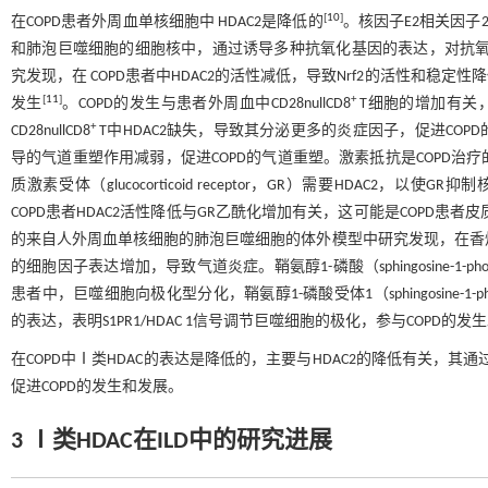
[
10
]
在COPD患者外周血单核细胞中 HDAC2是降低的
。核因子E2相关因子2 （nuc
和肺泡巨噬细胞的细胞核中，通过诱导多种抗氧化基因的表达，对抗氧化
究发现，在 COPD患者中HDAC2的活性减低，导致Nrf2的活性和
[
11
]
+
发生
。COPD的发生与患者外周血中CD28nullCD8
T细胞的增加有关，
+
CD28nullCD8
T中HDAC2缺失，导致其分泌更多的炎症因子，促进COPD
导的气道重塑作用减弱，促进COPD的气道重塑。激素抵抗是COPD
质激素受体（glucocorticoid receptor，GR）需要HDAC2，以使GR抑
COPD患者HDAC2活性降低与GR乙酰化增加有关，这可能是COPD患
的来自人外周血单核细胞的肺泡巨噬细胞的体外模型中研究发现，在香烟烟
的细胞因子表达增加，导致气道炎症。鞘氨醇1-磷酸（sphingosine-1-
患者中，巨噬细胞向极化型分化，鞘氨醇1-磷酸受体1（sphingosine-1-phosp
的表达，表明S1PR1/HDAC 1信号调节巨噬细胞的极化，参与COPD的发
在COPD中Ⅰ类HDAC的表达是降低的，主要与HDAC2的降低有关，
促进COPD的发生和发展。
3 Ⅰ类HDAC在ILD中的研究进展