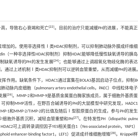
[
22
]
升高，导致右心衰竭和死亡
。目前的治疗只能减缓PH的进展，不能真
显增加的。使用非选择性Ⅰ类HDAC抑制剂，可以抑制肺动脉外膜成纤维
din（一种非选择性HDAC抑制剂）抑制HDAC能够降低慢性缺氧诱导的胰
[
24
]
t的激活，抑制缺氧诱导的PH的发生发展
；也能够通过上调超氧化物歧化酶的表达
]
。通过上述机制Ⅰ类HDAC抑制剂可以逆转血管重塑，从而减缓PH的进展
作用。缺氧条件下，HDAC1通过富集在BOLA3基因启动子位点，抑制BO
ulmonary artery endothelial cells，PAEC）中线粒体电
[
26
]
发展
。MMP-2和MMP-9是基质金属蛋白酶家族成员，属于细胞外基质
可抑制MMP活性，在野百合碱诱导的PH的大鼠模型中研究发现，HADC
P-9/TIMP-1和MMP-2/TIMP-2的比值及随后Ⅰ型胶原蛋白的生成，参与PH的发
[
27
]
，减少细胞外基质沉积，减轻血管重塑和PH
。在特发性PH（idiopathic pulmo
DAC2可上调转录调控因子YES相关蛋白1（Yes-associated protein，YAP1
[
28
]
hancer-binding factor1，LEF1）促进成纤维细胞增殖
。Krüppe