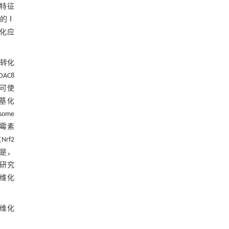
其特征
加的Ⅰ
化应
和转化
DAC8
8可使
甲基化
ome
来霉素
rf2
的是，
的研究
纤维化
纤维化