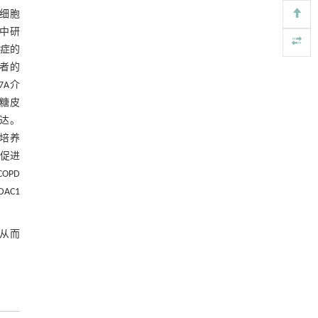
alternative for sustainable agriculture
上皮细胞
ENGINEERING Agriculture
. 2027, Vol.14(2): 27718-
）中研
27728
炎症的
https://doi.org/10.15302/J-FASE-2027721
患者的
A novel detection method based on a self-
7A介
[5]
supervised framework integrating multi-scale
核糖皮
spatial relationships for tomato leaf disease
表达。
ENGINEERING Agriculture
. 2027, Vol.14(2): 27718-
子培养
27728
B促进
https://doi.org/10.15302/J-FASE-2027728
OPD
AC1
，从而