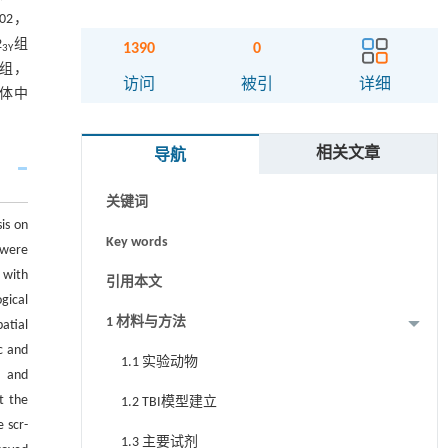
02，
2
组
1390
0
3Y
am组，
摘要
访问
被引
详细
体中
Abstract
相关文章
导航
Graphical abstract
关键词
is on
Key words
 were
 with
引用本文
gical
1 材料与方法
atial
c and
1.1 实验动物
 and
t the
1.2 TBI模型建立
 scr-
1.3 主要试剂