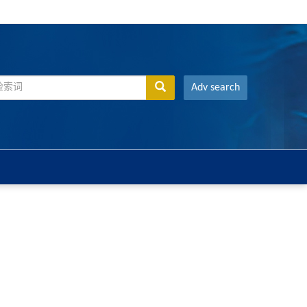
Adv search