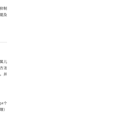
讨抑制
功能及
属儿
理方法
，并
为4个
理）