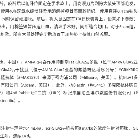
进行麻醉，麻醉后以俯卧位固定在手术垫上，用剃须刀片剃除大鼠头顶部毛发
40%双氧水缓慢轻柔地溶解掉颅骨表面软组织。使用直径0.4 cm钻
的骨窗，同时保留硬脑膜。随后，将大鼠固定在TBI建模装置上，设置如下参数
从装置中取出，用棉签短暂压迫止血，清理手术野，间断缝合切口。对于Sham组
的刺激。所有大鼠处理完毕后放置于加热垫上待其自然苏醒。
，中国）。AMPAR内吞作用抑制剂Tat-GluA2
多肽（位于AMPA GluA2
3Y
-GluA2
干扰肽（位于AMPA GluA2亚基的羧基端区域序列号：YGRKKRRQ
3Y
体（#MAB1598）来源于密力浦公司（Millipore，美国）。抗GluA1
贸易有限公司（Abcam，美国）。此外，抗β-actin（#A5441）多克隆抗体购
HRP）和Anti-Rabbit IgG二抗（HRP）标记来自珀金埃尔默股份有限公司（Per
ntific）。
理盐水4 mL/kg，scr-GluA2
组按照8 mg/kg的浓度注射对照肽，Glu
3Y
射，连续14 d。