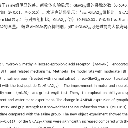
相较于saline组明显改善。新物体实验显示：GluA2
组的接触次数（0.60±0.
3Y
增加（
P
<0.01，
P
=0.010）。水迷宫结果显示：与scr-GluA2
组相比，GluA
3Y
ern blot显示：与对照组相比，GluA2
治疗（0.98±0.03，
P
=0.981 vs. Sh
3Y
A2的含量。
结论
AMPARs内吞抑制剂，如Tat-GluA2
可通过提高大鼠海马
3Y
mino-3-hydroxy-5-methyl-4-isoxazolepropionic acid receptor（AMPAR） endocytos
y（TBI） and related mechanisms.
Methods
The model rats with moderate TBI
only），saline group（treated with normal saline），scr-GluA2
group （treated
3Y
with the test peptide Tat-GluA2
）. The improvement in motor and neurolo
3Y
ity score（mNSS） and grip strength test. Then，the exploration ability and sp
riment and water maze experiment. The change in AMPAR expression of synapti
 mNSS and grip strength test showed that the neurofunction status（
P
=0.013）
r time compared with the saline group. The new object experiment showed tha
，
P
=0.011） of the GluA2
group were significantly increased compared with the
3Y