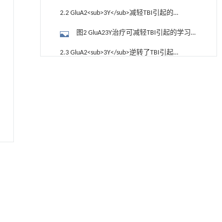
动功能的治疗
2.2 GluA2<sub>3Y</sub>减轻TBI引起的学
习记忆功能损伤
图2 GluA23Y治疗可减轻TBI引起的学习
和记忆缺陷
2.3 GluA2<sub>3Y</sub>逆转了TBI引起的
大鼠海马体中AMPAR的异常分布
降温路面涂层混合反射行为及其对道路光环境
[1]
图3 GluA23Y逆转了TBI引起的大鼠海马
安全的影响研究
中AMPAR的异常分布
Engineering
. 2026, Vol.58(3): 1-303
3 讨 论
https://doi.org/10.1016/j.eng.2025.06.014
参考文献
用于宽浓度范围高效捕集CO₂及低能耗再生的新
[2]
基金资助
型酮基IPDA相变吸收剂
Engineering
. 2026, Vol.58(3): 1-303
https://doi.org/10.1016/j.eng.2025.05.008
动力学引导的聚对苯二甲酸乙二酯可控低聚解
[3]
聚及其定制化高性能聚合物升级回收
Engineering
. 2026, Vol.58(3): 1-303
https://doi.org/10.1016/j.eng.2026.02.010