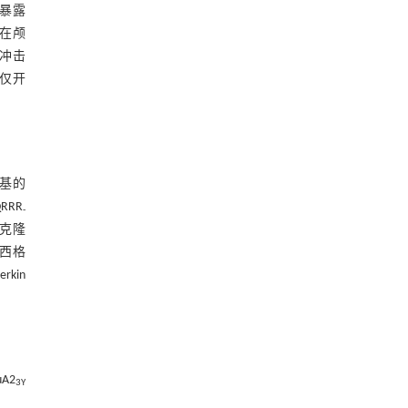
，暴露
头在颅
：冲击
，仅开
亚基的
RRR
-
多克隆
自西格
kin
A2
3Y