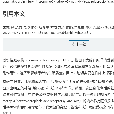
traumatic brain injury
/
α-amino-3-hydroxy-5-methyl-4-isoxazolepropionic ac
引用本文
朱林,夏雷,袁浩,李俊杰,薛梦童,戴春方,石岫屿,易礼琳,董志芳,庞亚燕. 
报
, 2024, 49(11): 1377-1384 DOI:10.13406/j.cnki.cyxb.003617
上一篇
创伤性脑损伤（traumatic brain injury，TBI）是指由于
外，它也是慢性神经退行性疾病（如阿尔茨海默病和帕金森病）的公认
[
6
]
副作用
，这严重影响患者的生活质量。因此，迫切需要在临床上探索有
有研究报道，儿童和成人在TBI后都经历了明显的神经损伤和认知障碍，
[
6
，
8
]
显示出明显的神经功能损伤和认知障碍
。然而，这些变化背后的细
[
9
-
1
动依赖性突触可塑性是某些类型的学习和记忆背后的一种细胞机制
methyl-4-isoxazolepropionic acid receptors，AMPARs）的内
后AMPAR内吞作用增强与子代大鼠的突触可塑性和认知功能受损之间
[
17
]
起
。