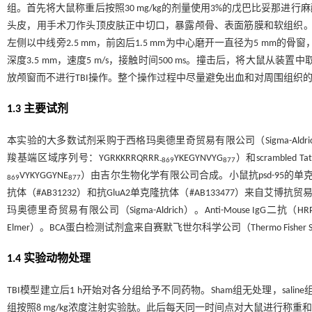
组。首先将大鼠称重后按照30 mg/kg的剂量使用3%的戊巴比妥那
头皮，用手术刀作头顶皮肤正中切口，暴露颅骨、表面筋膜和软组织。使用
左侧以中线旁2.5 mm，前囟后1.5 mm为中心磨开一直径为5 mm
深度3.5 mm，速度5 m/s，接触时间500 ms。撞击后，将大鼠
放颅窗而不进行TBI操作。整个操作过程中尽量避免出血和对周围组织
1.3 主要试剂
本实验的大多数试剂采购于西格玛奥德里奇贸易有限公司（Sigma-Aldrich
羧基端区域序列号：YGRKKRRQRRR
YKEGYNVYG
）和scrambled Tat
-869
877
VYKYGGYNE
）由吉尔生物化学有限公司合成。小鼠抗psd-95的单克隆抗
869
877
抗体（#AB31232）和抗GluA2单克隆抗体（#AB133477）来自艾博抗
玛奥德里奇贸易有限公司（Sigma-Aldrich）。Anti-Mouse IgG二抗（
Elmer）。BCA蛋白检测试剂盒来自赛默飞世尔科学公司（Thermo Fisher Scie
1.4 实验动物处理
TBI模型建立后1 h开始对各分组给予不同药物。Sham组无处理，saline组注射生
组按照8 mg/kg浓度注射实验肽。此后每天同一时间点对大鼠进行称重和注