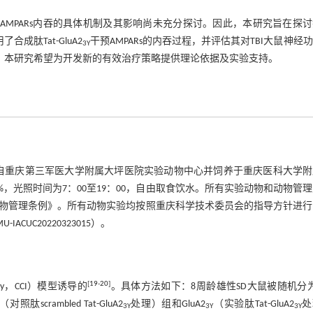
中AMPARs内吞的具体机制及其影响尚未充分探讨。因此，本研究旨在探
成肽Tat-GluA2
干预AMPARs的内吞过程，并评估其对TBI大鼠神经
3Y
作用，本研究希望为开发新的有效治疗策略提供理论依据及实验支持。
来自重庆第三军医大学附属大坪医院实验动物中心并饲养于重庆医科大学附
60%，光照时间为7：00至19：00，自由取食饮水。所有实验动物和动物管
物管理条例》。所有动物实验均按照重庆科学技术委员会的指导方针进行
UC20220323015）。
[
19
-
20
]
njury，CCI）模型诱导的
。具体方法如下：8周龄雄性SD大鼠被随机分
（对照肽scrambled Tat-GluA2
处理）组和GluA2
（实验肽Tat-GluA2
处
3Y
3Y
3Y