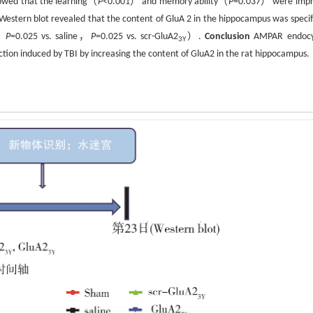
owed that the learning（
P
<0.001） and memory ability（
P
=0.037） were imp
Western blot revealed that the content of GluA 2 in the hippocampus was specifi
m，
P
=0.025 vs. saline，
P
=0.025 vs. scr-GluA2
）.
Conclusion
AMPAR endocyt
3Y
tion induced by TBI by increasing the content of GluA2 in the rat hippocampus.