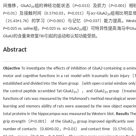
间推移，GluA2
组的神经功能状态（
P
=0.013）及抓力（
P
<0.001）
3Y
P
<0.01）及接触时间（0.57±0.03，
P
=0.011）与scr-GluA2
组相比明显
3Y
（21.43±1.76）的学习（
P
<0.001）与记忆（
P
=0.037）能力提高。West
P
=0.025 vs. saline组，
P
=0.025 vs. scr-GluA2
组）可特异性提高海马中Glu
3Y
GluA2的含量来修复TBI引起的运动和认知功能受损。
Abstract
Objective
To investigate the effects of inhibition of GluA2-containing α-a
motor and cognitive functions in a rat model with traumatic brain injur
established and divided into the Sham group （with open cranial window 
the control peptide scrambled Tat-GluA2
），and GluA2
group（treated 
3Y
3Y
functions of rats was measured by the Mahmood’s method neurological sever
learning and memory ability of rats were assessed by the new object expe
total proteins in the hippocampus was measured by Western blot.
Results
The
grip strength（
P
<0.001） of the GluA2
group improved significantly ove
3Y
number of contacts （0.60±0.02，
P
<0.01） and contact time（0.57±0.03