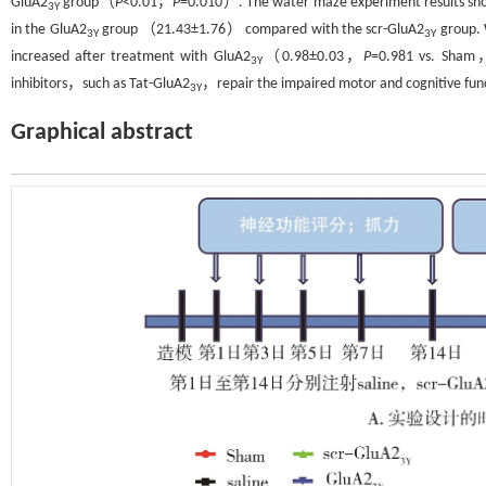
GluA2
group（
P
<0.01，
P
=0.010）. The water maze experiment results sh
3Y
in the GluA2
group （21.43±1.76） compared with the scr-GluA2
group. 
3Y
3Y
increased after treatment with GluA2
（0.98±0.03，
P
=0.981 vs. Sha
3Y
inhibitors，such as Tat-GluA2
，repair the impaired motor and cognitive func
3Y
Graphical abstract