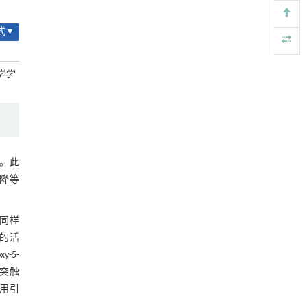
基于机器学习揭示二氢杨梅素抑制TGF-β/ALK5
[4]
信号通路治疗肺纤维化的新机制
 ▾
Engineering
. 2026, Vol.58(3): 1-303
https://doi.org/10.1016/j.eng.2025.10.017
学学
用于背面供电网络的纯钌n-TSV加工与极致全干
[5]
法SOI晶圆减薄技术
Engineering
. 2026, Vol.58(3): 1-303
https://doi.org/10.1016/j.eng.2025.10.026
。此
下降等
型同样
触的活
y-5-
突触
作用引