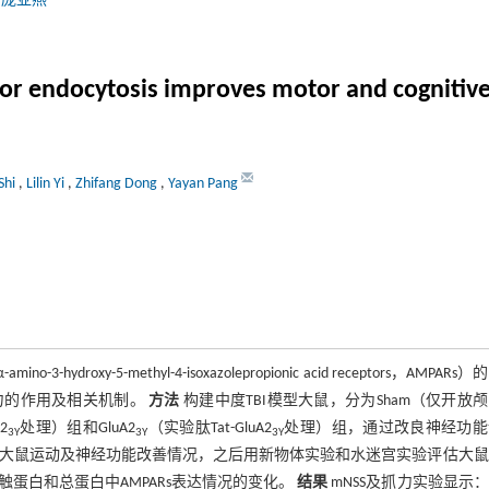
,
庞亚燕
or endocytosis improves motor and cognitive 
Shi
,
Lilin Yi
,
Zhifang Dong
,
Yayan Pang
roxy-5-methyl-4-isoxazolepropionic acid receptors，AMPARs
和认知能力的作用及相关机制。
方法
构建中度TBI模型大鼠，分为Sham（仅开放
2
处理）组和GluA2
（实验肽Tat-GluA2
处理）组，通过改良神经功能
3Y
3Y
3Y
e，mNSS）及抓力实验检测大鼠运动及神经功能改善情况，之后用新物体实验和水迷宫实验评估大
的突触蛋白和总蛋白中AMPARs表达情况的变化。
结果
mNSS及抓力实验显示