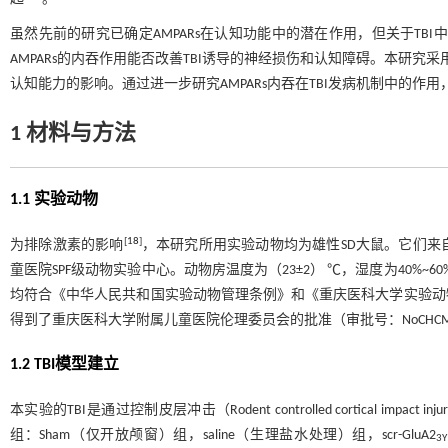
虽然先前的研究已确定AMPARs在认知功能中的潜在作用，但关于TBI
AMPARs的内吞作用能否改善TBI诱导的神经损伤和认知障碍。本研究采用了合
认知能力的影响。通过进一步研究AMPARs内吞在TBI发病机制中的
1 材料与方法
1.1 实验动物
[
18
]
为排除激素的影响
，本研究所用实验动物均为雄性SD大鼠。它们
童医院SPF级动物实验中心。动物房温度为（23±2） ℃，湿度为40%~
均符合《中华人民共和国实验动物管理条例》和《重庆医科大学实验动
得到了重庆医科大学附属儿童医院伦理委员会的批准（审批号：NoCHCMU-IAC
1.2 TBI模型建立
本实验的TBI是通过控制皮层冲击（Rodent controlled cortical impact i
组：Sham（仅开放颅窗）组，saline（生理盐水处理）组，scr-GluA2
3Y