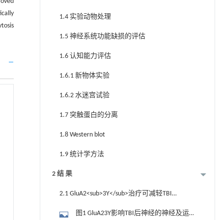
roved
cally
1.4 实验动物处理
osis
1.5 神经系统功能缺损的评估
1.6 认知能力评估
1.6.1 新物体实验
1.6.2 水迷宫试验
1.7 突触蛋白的分离
1.8 Western blot
1.9 统计学方法
2 结 果
2.1 GluA2<sub>3Y</sub>治疗可减轻TBI引
起的神经功能损伤
图1 GluA23Y影响TBI后神经的神经及运