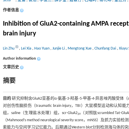
朱林
,
夏雷
,
袁浩
,
李俊杰
,
薛梦童
,
戴春方
,
石岫屿
,
易礼琳
,
董志芳
作者信息
+
Inhibition of GluA2-containing AMPA recept
brain injury
Lin Zhu
,
Lei Xia
,
Hao Yuan
,
Junjie Li
,
Mengtong Xue
,
Chunfang Dai
,
Xiuyu 
Author information
+
文章历史
+
摘要
目的
研究抑制含GluA2亚基的α-氨基-3-羟基-5-甲基-4-异恶唑丙酸受体（α-amino-3-hyd
对创伤性脑损伤（traumatic brain injury，TBI）大鼠模型运动
组，saline（生理盐水处理）组，scr-GluA2
（对照肽scrambled Tat-GluA
3Y
（Mahmood’s method neurological severity scor
索能力与空间学习记忆能力。后期通过Western blot分别检测海马体