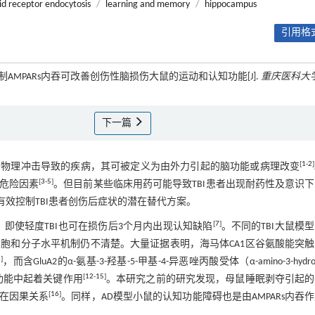
id receptor endocytosis
/
learning and memory
/
hippocampus
引用格式
抑制AMPARs内吞可改善创伤性脑损伤大鼠的运动和认知功能[J].
重庆医科大
下一篇
[
1
-
2
]
大脑在颅骨内受到物理冲击导致的疾病，其可被定义为由外力引起的脑功能或病理改变
[
3
-
5
]
危险因素
。但目前某些临床用药可能导致TBI患者出现耐药性及意识
效控制TBI患者创伤后症状的潜在替代方案。
[
7
]
即使轻度TBI也可在损伤后3个月内出现认知缺陷
。不同的TBI大鼠模
胞和分子水平机制仍不清楚。大量证据表明，海马体CA1区谷氨酸能突
1
]
，而含GluA2的α-氨基-3-羟基-5-甲基-4-异恶唑丙酸受体（α-amino-3-hydrox
[
12
-
15
]
吞作用在认知功能中起着关键作用
。本研究之前的研究发现，母鼠睡眠剥夺引起的
[
16
]
存在因果关系
。同样，AD模型小鼠的认知功能障碍也是由AMPARs内吞